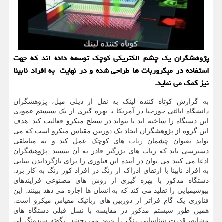
پژوهشگران یک چشم الکتریکی کوچک توسعه داده اند که جهت
استفاده در میکروربات ها طراحی شده و در نهایت به افراد نابینا
نیز کمک می نماید.
به گزارش کوتاه کننده لینک به نقل از دیلی میل، پژوهشگران
دانشگاه ایالتی جورجیا در آمریکا با بهره گیری از یک سیستم عمودی
این دستگاه را ساخته اند تا بتواند در سطح میکرو فعالیت کند. هدف
این گروه از پژوهشگران ایجاد یک دوربین مقیاس میکرو است که می
تواند بعنوان چشمان
ربات
های کوچک عمل کند و به مناطقی
دسترسی یابد که ربات های بزرگتر قادر به آن نیستند. پژوهشگران
ادعا می کنند می توان در آینده این فناوری را برای بازگرداندن بینایی
به افراد نابینا یا ارتقای ادراک از رنگ در افراد کور رنگ به کار برد.
دستگاه مذکور با بهره گیری از روش های مصنوعی فرایندهای
بیوشیمیایی را تقلید می کند که به انسان ها اجازه می دهد ببینند. این
فناوری یک گام فراتر از دوربین های رباتیک مقیاس میکرو است.
همین طور سیستم مذکور در مقایسه با نسل قبلی دستگاه های
مشابه، قدرت شناسایی رنگ را بهبود می بخشد. بگفته سیدونگ لی