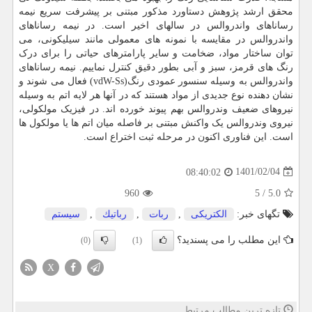
محقق ارشد پژوهش دستاورد مذکور مبتنی بر پیشرفت سریع نیمه
رساناهای واندروالس در سالهای اخیر است. در نیمه رساناهای
واندروالس در مقایسه با نمونه های معمولی مانند سیلیکونی، می
توان ساختار مواد، ضخامت و سایر پارامترهای حیاتی را برای درک
رنگ های قرمز، سبز و آبی بطور دقیق کنترل نماییم. نیمه رساناهای
واندروالس به وسیله سنسور عمودی رنگ(vdW-Ss) فعال می شوند و
نشان دهنده نوع جدیدی از مواد هستند که در آنها هر لایه اتم به وسیله
نیروهای ضعیف وندروالس بهم پیوند خورده اند. در فیزیک مولکولی،
نیروی وندروالس یک واکنش مبتنی بر فاصله میان اتم ها یا مولکول ها
است. این فناوری اکنون در مرحله ثبت اختراع است.
1401/02/04
08:40:02
960
5
/
5.0
تگهای خبر:
الكتریكی
,
ربات
,
رباتیك
,
سیستم
این مطلب را می پسندید؟
(0)
(1)
X
تازه ترین مطالب مرتبط