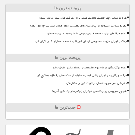
پربیننده ترین ها
طرح نوشناس چتر حمایت معاونت علمی برای شرکت های پیش دانش بنیان
تجربه شما در استفاده از پیامرسان های بومی در ایام اختلال اینترنت چه طور بود؟
اعلام فراخوان برای توسعه فناوری بومی پایش نفوذپذیری ساختمان
جنگ با ایران هزینه دسترسی ارتش آمریکا به خدمات استارلینک را گران کرد
پربحث ترین ها
اعلام برگزیدگان مرحله دوم هفدهمین المپیاد دانش آموزی نانو
مرگ دورکاری در ایران وقتی اینترنت ناپایدار متخصصان را ملزم به کوچ کرد
خاموشی سراسری، اتصال اینترنت کوبا را مختل کرد
شروع سرویس پولی تاکسی خودران زوکس در یک شهر آمریکا
جدیدترین ها