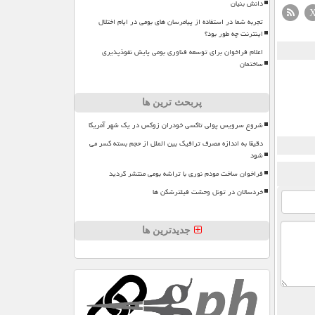
دانش بنیان
تجربه شما در استفاده از پیامرسان های بومی در ایام اختلال
اینترنت چه طور بود؟
اعلام فراخوان برای توسعه فناوری بومی پایش نفوذپذیری
ساختمان
پربحث ترین ها
شروع سرویس پولی تاکسی خودران زوکس در یک شهر آمریکا
دقیقا به اندازه مصرف ترافیک بین الملل از حجم بسته کسر می
شود
فراخوان ساخت مودم نوری با تراشه بومی منتشر گردید
خردسالان در تونل وحشت فیلترشکن ها
جدیدترین ها