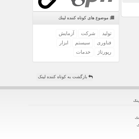
موضوع های كوتاه كننده لینك
تولید
شركت
آزمایش
فناوری
سیستم
ابزار
رپورتاژ
خدمات
بازگشت به کوتاه کننده لینک
ینك
نك
ك