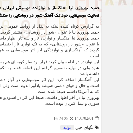
حمید بهروزی نیا آهنگساز و نوازنده موسیقی ایرانی د
فعالیت موسیقایی خود تک آهنگ شور در روشنایی را منتشر
به گزارش کوتاه کننده لینک به نقل از روابط عمومی پرو
حمید بهروزی نیا با عنوان «شور در روشنایی» منتشر گردید.
حمید بهروزی نیا آهنگساز و نوازنده تار و سه تار اظهار دا
با عنوان «شور در روشنایی» که به تک نوازی تار اختصاص
گردید که آهنگسازی و نوازندگی این اثر موسیقایی به عه
است.
این نوازنده در ادامه بیان کرد: قرار بود ساز کوبه ای هم به 
شود ولی در نهایت تصمیم گرفتم این قطعه فقط به تکن
داشته باشد.
این آهنگساز اضافه کرد: این اثر موسیقایی در آواز دش
است و حال و هوای دشتی همیشه یادآور اندوه است ولی ای
که به آمریکا داشتم ضبط شده است.
بهروزی نیا در آخر اظهار داشت: ضبط این اثر در استودیو
سوری و نیما اکبریان بوده است.
1401/02/01
16:24:25
تگهای خبر:
تولید