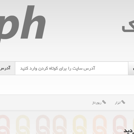
ك
آدرس
ابزار
رپورتاژ
دید