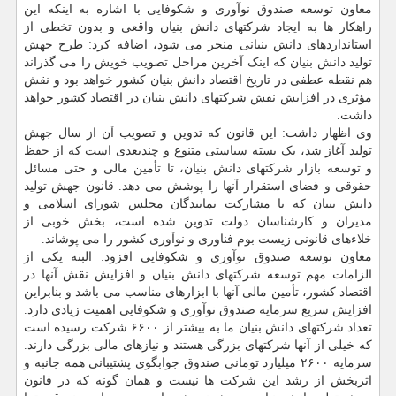
معاون توسعه صندوق نوآوری و شکوفایی با اشاره به اینکه این
راهکار ها به ایجاد شرکتهای دانش بنیان واقعی و بدون تخطی از
استانداردهای دانش بنیانی منجر می شود، اضافه کرد: طرح جهش
تولید دانش‎ بنیان که اینک آخرین مراحل تصویب خویش را می گذراند
هم نقطه عطفی در تاریخ اقتصاد دانش بنیان کشور خواهد بود و نقش
مؤثری در افزایش نقش شرکتهای دانش بنیان در اقتصاد کشور خواهد
داشت.
وی اظهار داشت: این قانون که تدوین و تصویب آن از سال جهش
تولید آغاز شد، یک بسته سیاستی متنوع و چندبعدی است که از حفظ
و توسعه بازار شرکتهای دانش بنیان، تا تأمین مالی و حتی مسائل
حقوقی و فضای استقرار آنها را پوشش می دهد. قانون جهش تولید
دانش بنیان که با مشارکت نمایندگان مجلس شورای اسلامی و
مدیران و کارشناسان دولت تدوین شده است، بخش خوبی از
خلاءهای قانونی زیست بوم فناوری و نوآوری کشور را می پوشاند.
معاون توسعه صندوق نوآوری و شکوفایی افزود: البته یکی از
الزامات مهم توسعه شرکتهای دانش بنیان و افزایش نقش آنها در
اقتصاد کشور، تأمین مالی آنها با ابزارهای مناسب می باشد و بنابراین
افزایش سریع سرمایه صندوق نوآوری و شکوفایی اهمیت زیادی دارد.
تعداد شرکتهای دانش بنیان ما به بیشتر از ۶۶۰۰ شرکت رسیده است
که خیلی از آنها شرکتهای بزرگی هستند و نیازهای مالی بزرگی دارند.
سرمایه ۲۶۰۰ میلیارد تومانی صندوق جوابگوی پشتیبانی همه جانبه و
اثربخش از رشد این شرکت ها نیست و همان گونه که در قانون