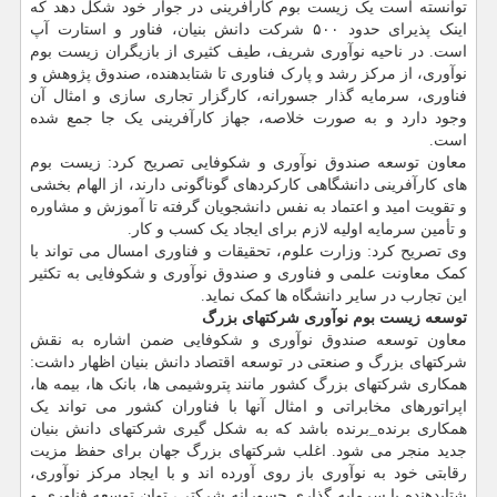
توانسته است یک زیست بوم کارآفرینی در جوار خود شکل دهد که
اینک پذیرای حدود ۵۰۰ شرکت دانش بنیان، فناور و استارت آپ
است. در ناحیه نوآوری شریف، طیف کثیری از بازیگران زیست بوم
نوآوری، از مرکز رشد و پارک فناوری تا شتابدهنده، صندوق پژوهش و
فناوری، سرمایه گذار جسورانه، کارگزار تجاری سازی و امثال آن
وجود دارد و به صورت خلاصه، جهاز کارآفرینی یک جا جمع شده
است.
معاون توسعه صندوق نوآوری و شکوفایی تصریح کرد: زیست بوم
های کارآفرینی دانشگاهی کارکردهای گوناگونی دارند، از الهام بخشی
و تقویت امید و اعتماد به نفس دانشجویان گرفته تا آموزش و مشاوره
و تأمین سرمایه اولیه لازم برای ایجاد یک کسب و کار.
وی تصریح کرد: وزارت علوم، تحقیقات و فناوری امسال می تواند با
کمک معاونت علمی و فناوری و صندوق نوآوری و شکوفایی به تکثیر
این تجارب در سایر دانشگاه ها کمک نماید.
توسعه زیست بوم نوآوری شرکتهای بزرگ
معاون توسعه صندوق نوآوری و شکوفایی ضمن اشاره به نقش
شرکتهای بزرگ و صنعتی در توسعه اقتصاد دانش بنیان اظهار داشت:
همکاری شرکتهای بزرگ کشور مانند پتروشیمی ها، بانک ها، بیمه ها،
اپراتورهای مخابراتی و امثال آنها با فناوران کشور می تواند یک
همکاری برنده_برنده باشد که به شکل گیری شرکتهای دانش بنیان
جدید منجر می شود. اغلب شرکتهای بزرگ جهان برای حفظ مزیت
رقابتی خود به نوآوری باز روی آورده اند و با ایجاد مرکز نوآوری،
شتابدهنده یا سرمایه گذاری جسورانه شرکتی، توان توسعه فناوری و