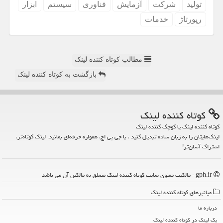
تولید
شركت
آزمایش
فناوری
سیستم
ابزار
رپورتاژ
خدمات
مطالب کوتاه کننده لینک
بازگشت به کوتاه کننده لینک
كوتاه كننده لینك
کوتاه کننده لینک یا کوچک کننده لینک
لینک‌هایتان را به زبان ساده تبدیل کنید ، با جی پی اچ، همواره حرفه‌ای بمانید. لینک کوتاه‌تر،
اشتراک آسان‌تر!
gph.ir - مالکیت معنوی سایت كوتاه كننده لینك متعلق به مالکین آن می باشد
میانبرهای كوتاه كننده لینك
درباره ما
بک لینک در كوتاه كننده لینك