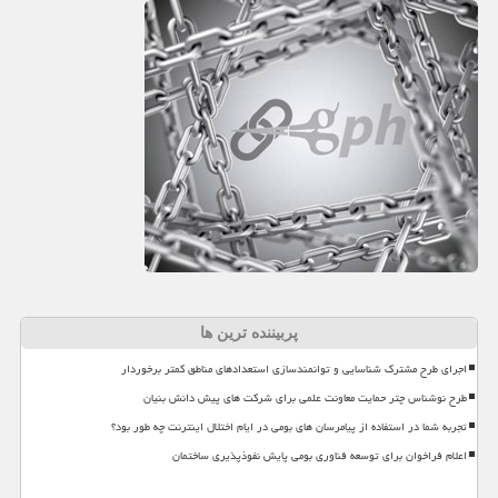
پربیننده ترین ها
اجرای طرح مشترک شناسایی و توانمندسازی استعدادهای مناطق کمتر برخوردار
طرح نوشناس چتر حمایت معاونت علمی برای شرکت های پیش دانش بنیان
تجربه شما در استفاده از پیامرسان های بومی در ایام اختلال اینترنت چه طور بود؟
اعلام فراخوان برای توسعه فناوری بومی پایش نفوذپذیری ساختمان