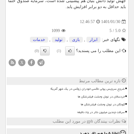
جهش تولید دانش بنیان هم پیشبینی شده است، سرمایه صندوق حتما
باید حداقل به دو برابر افزایش یابد.
1401/01/30
12:46:57
1099
5
/
5.0
تگهای خبر:
ابزار
,
بازی
,
تولید
,
خدمات
این مطلب را می پسندید؟
(0)
(1)
X
تازه ترین مطالب مرتبط
شروع سرویس پولی تاکسی خودران زوکس در یک شهر آمریکا
خردسالان در تونل وحشت فیلترشکن ها
کودکان در تونل وحشت فیلترشکن ها
سرقت چندین میلیون دلار در ۲۵ دقیقه
نظرات بینندگان gph در مورد این مطلب
لطفا شما هم
نظر دهید