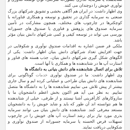
نوآوری خویش را دوچندان می کنند.
وی اظهار داشت: در ایران هم آگاهی بخشی و تشویق شرکتهای بزرگ
صنعتی به سرمایه گذاری در تحقیق و توسعه و همکاری فناورانه با
کوچکترها در چارچوب های مختلف، همچون مشارکت در تأمین
سرمایه صندوق های پژوهش و فناوری یا صندوق های جسورانه
بورسی می تواند در توسعه کیفی و کمی شرکتهای دانش بنیان مؤثر
باشد.
ملکی فر ضمن اشاره به اقدامات صندوق نوآوری و شکوفایی در
جهت افزایش تعداد شرکتهای دانش بنیان اظهار داشت: یکی از
الگوهای شکل گیری شرکتهای دانش بنیان، جذب هسته های فناور و
استارت آپ ها در شتابدهنده ها و همکاری با آنها است.
تلاش برای اتصال شتابدهنده های دانش بنیانی به دانشگاه ها
وی اظهار داشت: ما در صندوق نوآوری
خدمات
گوناگونی برای
شتابدهنده های دانش بنیان طراحی و عملیاتی کرده ایم و سال جاری
بیشتر از پیش تلاش می نماییم شتابدهنده ها را به دانشگاه ها متصل
نماییم. به نظر می آید هم اکنون بخش اعظم دانشجویان ما با
سازوکارهای کارآفرینی آشنا نیستند و از طرفی، خیلی از شتابدهنده
ها هم نتوانسته اند آن طور که باید و شاید خویش را به دانشجویان
مستعد معرفی کنند. شتابدهنده های دانش بنیان می توانند سرمایه
بذری مورد نیاز برای رشد استارت آپ های خویش را در چارچوب
تسهیلات قرض الحسنه یا سرمایه جسورانه از صندوق نوآوری و
شکوفایی دریافت نمایند.