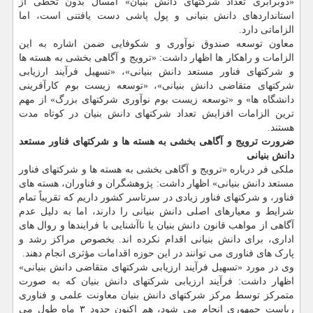
«دوبرابری تعداد شرکتهای دانش بنیان» امسال بدون تخطی از
استانداردهای دانش بنیانی و پول پاشی دست یافتنی است، اما
الزاماتی دارد.
معاون توسعه صندوق نوآوری و شکوفایی ضمن اشاره به این
الزامات و راهکار ها اظهار داشت: «ترویج و آگاهی بخشی به هسته ها
و شرکتهای فناور مستعد دانش بنیانی»، «تسهیل فرآیند ارزیابی
شرکتهای متقاضی دانش بنیانی»، «توسعه زیست بوم کارآفرینی
دانشگاه ها» و «توسعه زیست بوم نوآوری شرکتهای بزرگ» از مهم
ترین الزامات افزایش تعداد شرکتهای دانش بنیان در کوتاه مدت
هستند.
ضرورت ترویج و آگاهی بخشی به هسته ها و شرکتهای فناور مستعد
دانش بنیانی
ملکی فر درباره «ترویج و آگاهی بخشی به هسته ها و شرکتهای فناور
مستعد دانش بنیانی» اظهار داشت: پژوهشگران و فناوران، هسته های
فناور، و شرکتهای فناور زیادی در سرتاسر کشور داریم که تقریباً تمام
شرایط و معیارهای اصلی دانش بنیانی را دارند، اما به دلیل عدم
آگاهی از مواهب قانون دانش بنیان یا ناآشنایی با فرایندها و روال های
اداری، برای دانش بنیانی اقدام نکرده اند. بخصوص مراکز رشد و
پارک های فناوری می توانند در این حوزه اقدامات مؤثری انجام دهند.
وی در مورد «تسهیل فرآیند ارزیابی شرکتهای متقاضی دانش بنیانی»
اظهار داشت: فرآیند ارزیابی شرکتهای دانش بنیان که به صورت
متمرکز توسط مرکز شرکتهای دانش بنیان معاونت علمی و فناوری
ریاست جمهوری انجام می شود، هم اکنون حدود ۳ ماه طول می