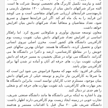
کشد و نیازمند تکمیل کاربرگ های تخصصی توسط شرکت ها است.
البته مرکز شرکتهای دانش بنیان از زمستان ۱۴۰۰ مشغول بازبینی و
بازمهندسی فرآیندهای ارزیابی شرکتهای متقاضی است و می کوشد
این فرآیند را به یک ماه کم کند. اگر این فرایندها تسهیل و تسریع
شود، تعداد متقاضیان و متعاقباً تعداد شرکتهای دانش بنیان افزایش
خواهد داشت.
معاون توسعه صندوق نوآوری و شکوفایی تصریح کرد: اما راهکار
اساسی تر افزایش تعداد شرکتهای دانش بنیان، تقویت زیست بوم
کارآفرینی دانشگاه های کشور است. مخزن اصلی نیروی انسانی
جوان و تحصیل کرده، دانشگاه ها هستند. جوانان بهترین سالهای عمر
خویش را در مقاطع کارشناسی، ارشد و دکترا در دانشگاه ها می
گذرانند. دانشگاه می تواند در شکل بخشیدن به مسیر حرفه ای دانش
جویان، تقویت
مهارت
های حرفه ای آنان و آماده تر شدن آنها برای
کارآفرینی مؤثر باشد.
ملکی فر افزود: نکته مهم که معمولا فراموش می شود این است که
ما صرفا به کارآفرین نیاز نداریم و توسعه خیلی از شرکتهای دانش
بنیان موجود، مستلزم جذب کارکنان توانمند است. بنابراین دانشگاه ها
بجز مهارت های کارآفرینی، باید تقویت مهارت های حرفه ای و شغلی
را هم جدی تر دنبال کنند.
وی با اشاره به اینکه برخی دانشگاه ها مانند دانشگاه صنعتی شریف،
تجارب خوبی در زمینه ایجاد زیست بوم کارآفرینی دارند اظهار داشت:
دانشگاه شریف طی ۲۰ سال قبل با اقدامات مستمر و هدفمند