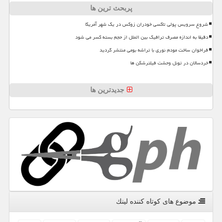
پربحث ترین ها
شروع سرویس پولی تاکسی خودران زوکس در یک شهر آمریکا
دقیقا به اندازه مصرف ترافیک بین الملل از حجم بسته کسر می شود
فراخوان ساخت مودم نوری با تراشه بومی منتشر گردید
خردسالان در تونل وحشت فیلترشکن ها
جدیدترین ها
موضوع های كوتاه كننده لینك