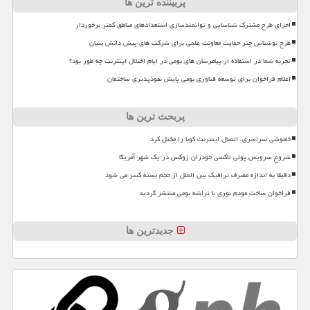
پربیننده ترین ها
اجرای طرح مشترک شناسایی و توانمندسازی استعدادهای مناطق کمتر برخوردار
طرح نوشناس چتر حمایت معاونت علمی برای شرکت های پیش دانش بنیان
تجربه شما در استفاده از پیامرسان های بومی در ایام اختلال اینترنت چه طور بود؟
اعلام فراخوان برای توسعه فناوری بومی پایش نفوذپذیری ساختمان
پربحث ترین ها
خاموشی سراسری، اتصال اینترنت کوبا را مختل کرد
شروع سرویس پولی تاکسی خودران زوکس در یک شهر آمریکا
دقیقا به اندازه مصرف ترافیک بین الملل از حجم بسته کسر می شود
فراخوان ساخت مودم نوری با تراشه بومی منتشر گردید
جدیدترین ها