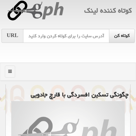
كوتاه كننده لینك
URL
منو
چگونگی تسکین افسردگی با قارچ جادویی