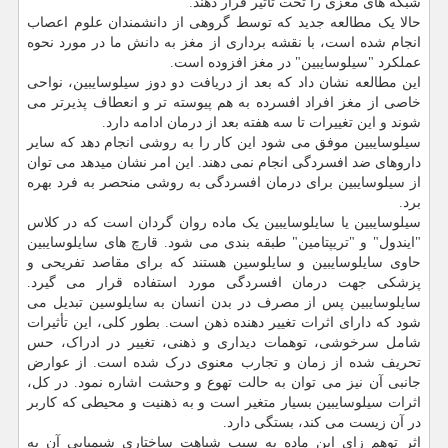
شبکه های مغزی را تحت تاثیر قرار دهند.
حالا یک مطالعه جدید که توسط گروهی از دانشمندان علوم اعصاب
انجام شده است، با نقشه برداری از مغز به دانش ما در مورد نحوه
عملکرد "سیلوسایبین" در مغز افزوده است.
این مطالعه نشان داد که بعد از دریافت دو دوز سیلوسایبین، نواحی
خاصی از مغز افراد افسرده به هم پیوسته تر و انعطاف پذیرتر می
شوند و این تغییرات تا سه هفته بعد از درمان ادامه دارد.
سیلوسایبین موفق می شود این کار را به روشی انجام دهد که سایر
داروهای ضد افسردگی انجام نمی دهند. این امر نشان میدهد می توان
از سیلوسایبین برای درمان افسردگی به روشی منحصر به فرد بهره
برد.
سیلوسایبین یا سایلوسایبین یک ماده روان گردان است که در کلاس
"ایندول" و "تریپتامین" طبقه بندی می شود. قارچ های سایلوسایبین
حاوی سایلوسایبین و سایلوسین هستند که برای مقاصد تفریحی و
پزشکی جهت درمان افسردگی مورد استفاده قرار می گیرد.
سایلوسایبین پس از مصرف در بدن انسان به سایلوسین تبدیل می
شود که دارای اثرات تغییر دهنده ذهن است. بطور کلی، این تأثیرات
شامل سرخوشی، توهمات دیداری و ذهنی، تغییر در ادراک، حس
تحریف شده از زمان و تجارب معنوی درک شده است. از عوارض
جانبی آن نیز می توان به حالت تهوع و وحشت اشاره نمود. در کل،
اثرات سیلوسایبین بسیار متغیر است و به ذهنیت و محیطی که کاربر
در آن زیست می کند، بستگی دارد.
اثر توهم زای این ماده به سبب شباهت ساختاری شیمیایی آن به