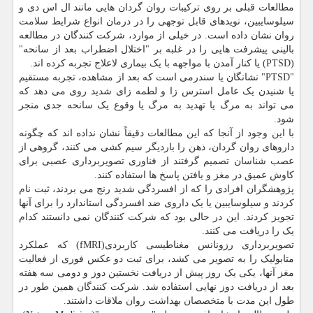
مطالعات قبلی بر روی ترکیبات روان گردان هایی مانند ال اس دی و
سیلوسایبین، نویدهای قابل توجهی را در درمان انواع شرایط سلامت
روان نشان داده است. در خیلی از موارد، شرکت کنندگان در مطالعه
بالینی پیشرفت هایی را در غلبه بر "اختلال اضطراب بعد از سانحه"
(PTSD) یا کنار آمدن با مواجهه با یک بیماری لاعلاج تجربه کرده اند.
"PTSD" نشانگان یا سندرمی است که بعد از مشاهده، تجربه مستقیم
یا شنیدن یک عامل استرس زا و لطمه زای شدید روی می دهد که
می تواند به مرگ یا تهدید به مرگ یا وقوع یک سانحه جدی منجر
شود.
با این وجود از آنجا که این مطالعات دقیقاً نشان نداده اند که چگونه
داروهای روان گردان، ذهن را باردیگر سیم کشی می کنند، گروهی از
عصب شناسان تصمیم گرفتند از فناوری تصویربرداری عصبی برای
کاوش عمیق در مغز و یافتن پاسخ ها استفاده کنند.
پژوهشگران افرادی را که از افسردگی شدید رنج می بردند، ثبت نام
کردند و سیلوسایبین یا یک داروی ضد افسردگی استاندارد را برای آنها
تجویز کردند. این در حالی بود که شرکت کنندگان نمی دانستند کدام
یک را دریافت می کنند.
تصویربرداری رزونانس مغناطیسی کاربردی(fMRI) که عملکرد
متابولیک را به تصویر می کشد، برای ثبت دو عکس فوری از فعالیت
مغز آنها، یکی یک روز پیش از دریافت نخستین دوز و دومی سه هفته
بعد از دریافت دوز نهایی استفاده شد. شرکت کنندگان همین طور در
طول این مدت با متخصصان بهداشت روان ملاقات داشتند.