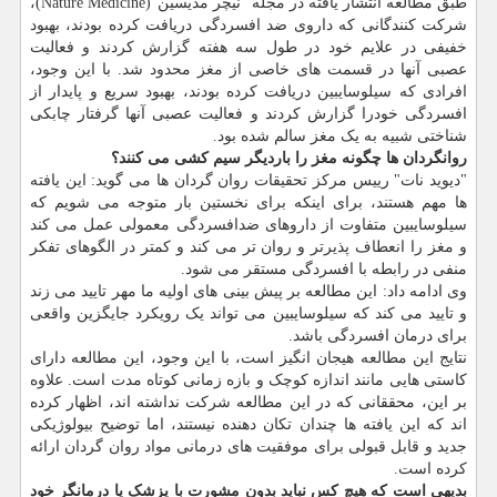
طبق مطالعه انتشار یافته در مجله "نیچر مدیسین"(Nature Medicine)،
شرکت کنندگانی که داروی ضد افسردگی دریافت کرده بودند، بهبود
خفیفی در علایم خود در طول سه هفته گزارش کردند و فعالیت
عصبی آنها در قسمت های خاصی از مغز محدود شد. با این وجود،
افرادی که سیلوسایبین دریافت کرده بودند، بهبود سریع و پایدار از
افسردگی خودرا گزارش کردند و فعالیت عصبی آنها گرفتار چابکی
شناختی شبیه به یک مغز سالم شده بود.
روانگردان ها چگونه مغز را باردیگر سیم کشی می کنند؟
"دیوید نات" رییس مرکز تحقیقات روان گردان ها می گوید: این یافته
ها مهم هستند، برای اینکه برای نخستین بار متوجه می شویم که
سیلوسایبین متفاوت از داروهای ضدافسردگی معمولی عمل می کند
و مغز را انعطاف پذیرتر و روان تر می کند و کمتر در الگوهای تفکر
منفی در رابطه با افسردگی مستقر می شود.
وی ادامه داد: این مطالعه بر پیش بینی های اولیه ما مهر تایید می زند
و تایید می کند که سیلوسایبین می تواند یک رویکرد جایگزین واقعی
برای درمان افسردگی باشد.
نتایج این مطالعه هیجان انگیز است، با این وجود، این مطالعه دارای
کاستی هایی مانند اندازه کوچک و بازه زمانی کوتاه مدت است. علاوه
بر این، محققانی که در این مطالعه شرکت نداشته اند، اظهار کرده
اند که این یافته ها چندان تکان دهنده نیستند، اما توضیح بیولوژیکی
جدید و قابل قبولی برای موفقیت های درمانی مواد روان گردان ارائه
کرده است.
بدیهی است که هیچ کس نباید بدون مشورت با پزشک یا درمانگر خود