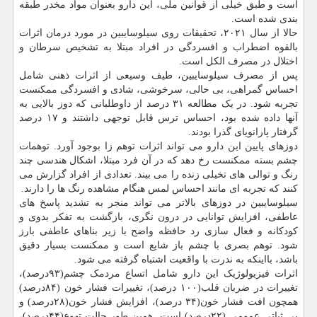
است و طبق خیلی از قوانین ملی، این دارو بعنوان مواد مخدر طبقه
بندی شده است.
حالا از سال ۲۰۲۱، تحقیقات روی سیلوسایبین در مورد درمان اثرات
بالقوه اضطراب و افسردگی در افراد مبتلا به تشخیص سرطان و
اختلال در مصرف الکل است.
پس از مصرف سیلوسایبین، طیف وسیعی از اثرات ذهنی شامل
احساس گمراهی، بی حالی، سرخوشی، شادی و افسردگی ممکنست
تجربه شود. در یک مطالعه ۳۱ درصد از داوطلبانی که دوز بالایی به
آنها داده شده بود، احساس ترس قابل توجهی داشتند و ۱۷ درصد
گرفتار پارانویای گذرا بودند.
دوزهای پایین این دارو می تواند اثرات توهم زا بوجود آورد. توهمات
چشم بسته ممکنست رخ دهد که در آن فرد مبتلا، اشکال هندسی چند
رنگ و توالی های تخیلی زنده را می بیند. تعدادی از افراد گزارش می
کنند که تجربه ای مانند احساس لمس هنگام مشاهده رنگ ها را دارند.
سیلوسایبین در دوزهای بالاتر می تواند منجر به تشدید پاسخ های
عاطفی، افزایش توانایی در درون نگری، بازگشت به تفکر بدوی و
کودکانه و فعال سازی رد حافظه واضح با زیر بناهای عاطفی بارز
شود. توهم بصری با چشم باز شایع است و ممکنست بسیار دقیق
باشد، بااینکه به ندرت با واقعیت اشتباه گرفته می شود.
اثرات فیزیولوژیک این دارو شامل اتساع مردمک چشم(۹۳درصد)،
تغییرات در ضربان قلب(۱۰۰ درصد)، تغییرات فشار خون (۸۴درصد)
همچون افت فشار خون(۳۴ درصد)، افزایش فشار خون(۲۸درصد) و
بی ثباتی عمومی (۲۲درصد) است. همین طور حالت تهوع(۴۴درصد)،