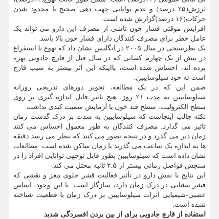
لرزش(۲۵ درصد) و عدم توانایی جهت دهی صحیح یا محدود شدن
حرکات(۱۶ درصد)گزارش شده است.
افزایش موقتی فشار خون ناشی از مصرف این دارو می تواند یک
عامل خطر برای مصرف کنندگان دارای فشار خون بالا باشد.
یک نظرسنجی در سال ۲۰۰۵ در انگلیس نشان داد که تهوع یا استفراغ
در بیش از یک چهارم کسانی که در سال قبل از قارچ جادویی بهره
برده اند، احساس شده است، بااینکه این اثر بیشتر به سبب قارچ
است نه خود سیلوسایبین.
ضمن این که در یک مطالعه، تجویز دوزهای تدریجی روزانه
سیلوسایبین به مدت ۲۱ روز، هیچ تاثیر قابل اندازه گیری بر روی
سطح الکترولیت، سطح قند خون یا آزمایش سمیت کبدی نداشت.
نکته جالب اینجاست که سیلوسایبین به شدت بر درک گذشت زمان
تاثیر می گذارد. مصرف کنندگان به طور معمول احساس می کنند
زمان دیر می گذرد و در نتیجه تصور می کنند که بنظر می رسد دقیقه
ها به اندازه یک ساعت می گذرند یا زمان ساکن شده است. مطالعات
نشان داده است که سیلوسایبین بطور قابل توجهی توانایی افراد را در
سنجش فواصل زمانی بیشتر از ۲.۵ ثانیه مختل می کند.
این نتایج با نقش دارو در تأثیر فعالیت قشر جلوی مغز و نقشی که
قشر پیشانی در درک زمان دارد، سازگار است. با این وجود، اساس
عصبی-شیمیایی اثرات سیلوسایبین بر درک زمان با قطعیت شناخته
نشده است.
استفاده از قارچ جادویی برای از بین بردن افسردگی شدید