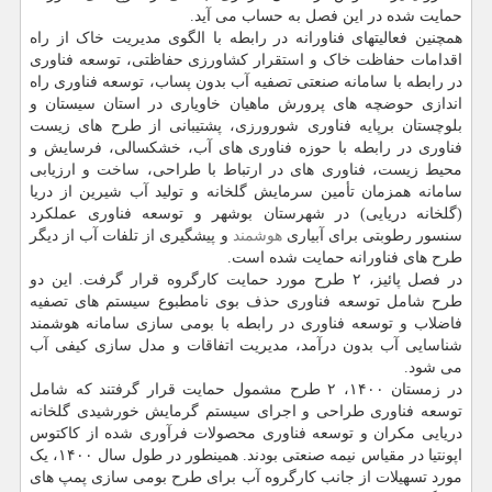
حمایت شده در این فصل به حساب می آید.
همچنین فعالیتهای فناورانه در رابطه با الگوی مدیریت خاک از راه
اقدامات حفاظت خاک و استقرار کشاورزی حفاظتی، توسعه فناوری
در رابطه با سامانه صنعتی تصفیه آب بدون پساب، توسعه فناوری راه
اندازی حوضچه های پرورش ماهیان خاویاری در استان سیستان و
بلوچستان برپایه فناوری شورورزی، پشتیبانی از طرح های زیست
فناوری در رابطه با حوزه فناوری های آب، خشکسالی، فرسایش و
محیط زیست، فناوری های در ارتباط با طراحی، ساخت و ارزیابی
سامانه همزمان تأمین سرمایش گلخانه و تولید آب شیرین از دریا
(گلخانه دریایی) در شهرستان بوشهر و توسعه فناوری عملکرد
سنسور رطوبتی برای آبیاری
هوشمند
و پیشگیری از تلفات آب از دیگر
طرح های فناورانه حمایت شده است.
در فصل پائیز، ۲ طرح مورد حمایت کارگروه قرار گرفت. این دو
طرح شامل توسعه فناوری حذف بوی نامطبوع سیستم های تصفیه
فاضلاب و توسعه فناوری در رابطه با بومی سازی سامانه هوشمند
شناسایی آب بدون درآمد، مدیریت اتفاقات و مدل سازی کیفی آب
می شود.
در زمستان ۱۴۰۰، ۲ طرح مشمول حمایت قرار گرفتند که شامل
توسعه فناوری طراحی و اجرای سیستم گرمایش خورشیدی گلخانه
دریایی مکران و توسعه فناوری محصولات فرآوری شده از کاکتوس
اپونتیا در مقیاس نیمه صنعتی بودند. همینطور در طول سال ۱۴۰۰، یک
مورد تسهیلات از جانب کارگروه آب برای طرح بومی سازی پمپ های