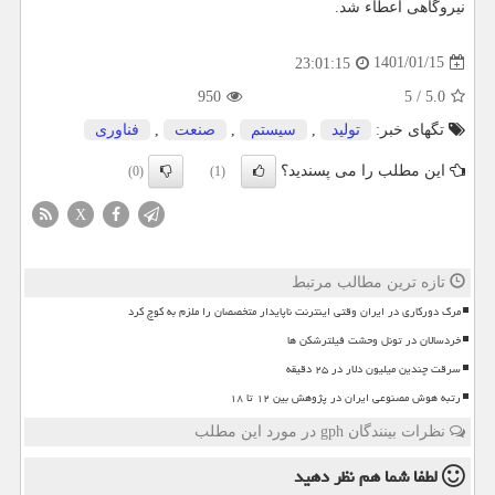
نیروگاهی اعطاء شد.
1401/01/15
23:01:15
950
5
/
5.0
تگهای خبر:
تولید
,
سیستم
,
صنعت
,
فناوری
این مطلب را می پسندید؟
(0)
(1)
X
تازه ترین مطالب مرتبط
مرگ دورکاری در ایران وقتی اینترنت ناپایدار متخصصان را ملزم به کوچ کرد
خردسالان در تونل وحشت فیلترشکن ها
سرقت چندین میلیون دلار در ۲۵ دقیقه
رتبه هوش مصنوعی ایران در پژوهش بین ۱۲ تا ۱۸
نظرات بینندگان gph در مورد این مطلب
لطفا شما هم
نظر دهید