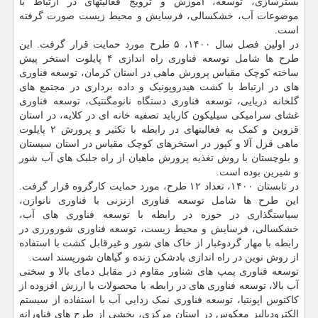
بسترسازی، توسعه، آموزش و ترویج فعالیتهای در ارتباط با
موضوعات آب، خشکسالی، فرسایش و محیط زیست صورت گرفته
است.
در اولین فصل سال ۱۴۰۰، ۵ طرح مورد حمایت قرار گرفت. این
طرح ها شامل توسعه فناوری راه اندازی ۴ پایلوت استخر پیش
ساخته کوچک مقیاس پرورش ماهی در استان کرمان، توسعه فناوری
های در ارتباط با کشت هیدروپونیک و داده برداری در مجتمع های
گلخانه دریایی، توسعه فناوری دستگاه نانومگنتیک، توسعه فناوری
غشای سرامیکی سیلیکون کارباید تصفیه خانه ای در کلایه، در استان
قزوین و کمک به فعالیتهای در رابطه با تکثیر و پرورش ۲ پایلوت
ماهی قزل آلا و کپور در استخرهای کوچک مقیاس در استان سیستان
و بلوچستان با روش تغذیه پرورش ماهیان از راه جلبک های آب شور
و شیرین بوده است.
در تابستان ۱۴۰۰، تعداد ۱۲ طرح، مورد حمایت کارگروه قرار گرفت.
این طرح ها شامل توسعه فناوری ازن‍زنی با فناوری نانوازن،
سیاستگذاری در حوزه در رابطه با توسعه فناوری های آب،
خشکسالی، فرسایش و محیط زیست، توسعه فناوری شورورزی در
رابطه با مهار گردوغبار از خاک های شور و غیرقابل کشت با استفاده
از روش نوین در راه اندازی بادشکن زنده و گیاهان شورپسند است.
توسعه فناوری پمپ های شناور مقاوم در مقابل دمای بالا و سختی
آب بالا، توسعه فناوری های در رابطه با محصولات با ارزش افزوده از
کاکتوس اپونتیا، توسعه فناوری نمک زدایی آب با استفاده از سیستم
الکترودیالیز معکوس در استان مرکزی، بخشی از طرح های فناورانه