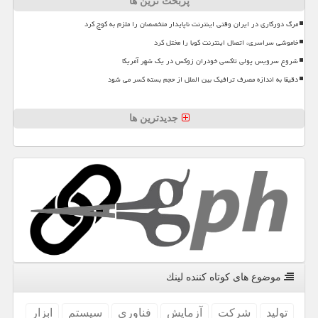
پربحث ترین ها
مرگ دورکاری در ایران وقتی اینترنت ناپایدار متخصصان را ملزم به کوچ کرد
خاموشی سراسری، اتصال اینترنت کوبا را مختل کرد
شروع سرویس پولی تاکسی خودران زوکس در یک شهر آمریکا
دقیقا به اندازه مصرف ترافیک بین الملل از حجم بسته کسر می شود
جدیدترین ها
موضوع های كوتاه كننده لینك
تولید
شركت
آزمایش
فناوری
سیستم
ابزار