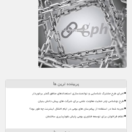
پربیننده ترین ها
اجرای طرح مشترک شناسایی و توانمندسازی استعدادهای مناطق کمتر برخوردار
طرح نوشناس چتر حمایت معاونت علمی برای شرکت های پیش دانش بنیان
تجربه شما در استفاده از پیامرسان های بومی در ایام اختلال اینترنت چه طور بود؟
اعلام فراخوان برای توسعه فناوری بومی پایش نفوذپذیری ساختمان