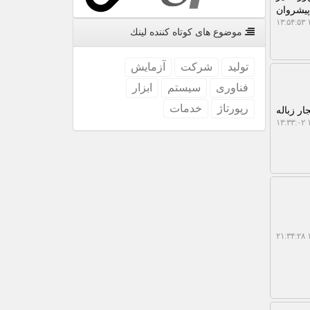
پیشروان
۱
موضوع های كوتاه كننده لینك
تولید
شركت
آزمایش
فناوری
سیستم
ابزار
رپورتاژ
خدمات
ر زباله
۱
۱