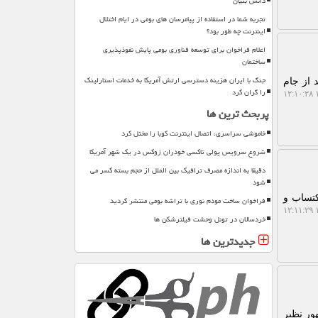
دانش بنیان
تجربه شما در استفاده از پیامرسان های بومی در ایام اختلال
اینترنت چه طور بود؟
اعلام فراخوان برای توسعه فناوری بومی پایش نفوذپذیری
ساختمان
جنگ با ایران هزینه دسترسی ارتش آمریکا به خدمات استارلینک
 از جام
را گران کرد
۱
پربحث ترین ها
خاموشی سراسری، اتصال اینترنت کوبا را مختل کرد
شروع سرویس پولی تاکسی خودران زوکس در یک شهر آمریکا
دقیقا به اندازه مصرف ترافیک بین الملل از حجم بسته کسر می
شود
کتساب و
فراخوان ساخت مودم نوری با تراشه بومی منتشر گردید
۱
خردسالان در تونل وحشت فیلترشکن ها
جدیدترین ها
ور نظیر