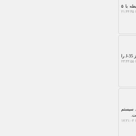
به گزارش کوتاه کننده لینک، مدیر شبکه آزمایشگاهی کشور اظهار داشت: تجهیز لابراتوار های تخصصی در رابطه با ۵
۱
به گزارش کوتاه کننده لینک، گزارش رسانه های چینی نشان میدهد سه ناو هواپیمابر چین بزودی جنگنده رادار گریز J-35 را
۱
ل سیستم
ت.
۱