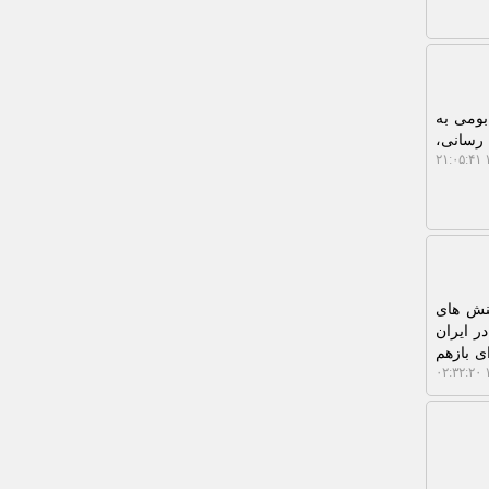
بومی به
 رسانی،
۱
تنش های
ر ایران
ی بازهم
۱