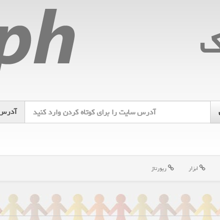
ك
آدرس
ابزار
رپورتاژ