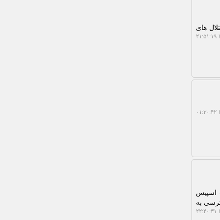
لال های
۱
۱
ت اسپیس
ترسی به
۱