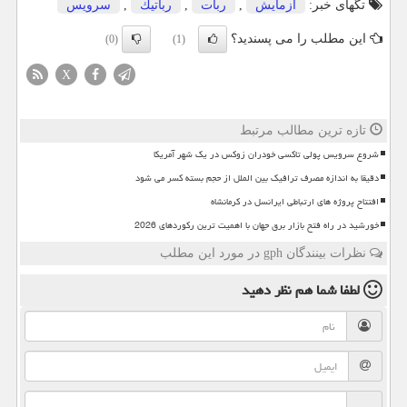
تگهای خبر:
آزمایش
,
ربات
,
رباتیك
,
سرویس
این مطلب را می پسندید؟
(0)
(1)
X
تازه ترین مطالب مرتبط
شروع سرویس پولی تاکسی خودران زوکس در یک شهر آمریکا
دقیقا به اندازه مصرف ترافیک بین الملل از حجم بسته کسر می شود
افتتاح پروژه های ارتباطی ایرانسل در کرمانشاه
خورشید در راه فتح بازار برق جهان با اهمیت ترین رکوردهای 2026
نظرات بینندگان gph در مورد این مطلب
لطفا شما هم
نظر دهید