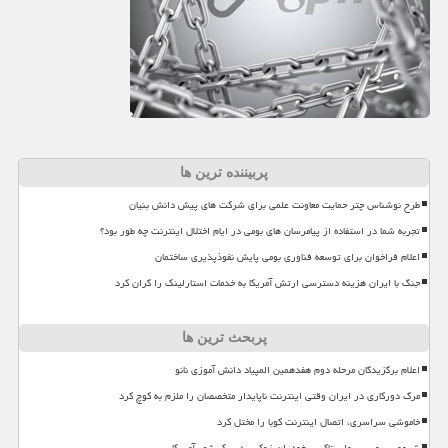
پربیننده ترین ها
طرح نوشناس چتر حمایت معاونت علمی برای شرکت های پیش دانش بنیان
تجربه شما در استفاده از پیامرسان های بومی در ایام اختلال اینترنت چه طور بود؟
اعلام فراخوان برای توسعه فناوری بومی پایش نفوذپذیری ساختمان
جنگ با ایران هزینه دسترسی ارتش آمریکا به خدمات استارلینک را گران کرد
پربحث ترین ها
اعلام برگزیدگان مرحله دوم هفدهمین المپیاد دانش آموزی نانو
مرگ دورکاری در ایران وقتی اینترنت ناپایدار متخصصان را ملزم به کوچ کرد
خاموشی سراسری، اتصال اینترنت کوبا را مختل کرد