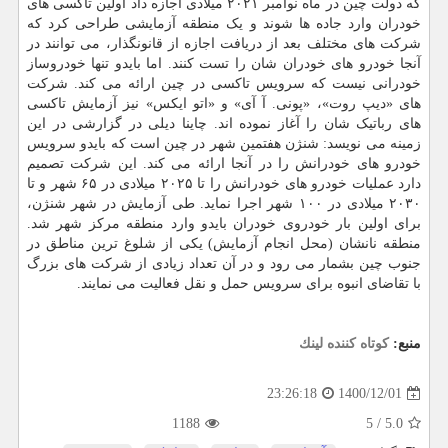
که دولت چین در ماه نوامبر ۲۰۲۱ میلادی اجازه داد اولین تاکسی های
خودران وارد جاده ها شوند و یک منطقه آزمایشی طراحی کرد که
شرکت های مختلف بعد از دریافت اجازه از قانونگذار، می توانند در
آنجا خودرو های خودران شان را تست کنند. اما بایدو تنها خودروساز
خودرانی نیست که سرویس تاکسی در چین ارائه می کند. شرکت
های «دیپ روت»، «پونی. آ آی» و «اتو ایکس» نیز آزمایش تاکسی
های رباتیک شان را آغاز نموده اند. چاینا دیلی در گزارشی در این
زمینه می نویسد: شنژن هفتمین شهر در چین است که بایدو سرویس
خودرو های خودرانش را در آنجا ارائه می کند. این شرکت تصمیم
دارد عملیات خودرو های خودرانش را تا ۲۰۲۵ میلادی در ۶۵ شهر و تا
۲۰۳۰ میلادی در ۱۰۰ شهر اجرا نماید. طی آزمایش در شهر شنژن،
برای اولین بار خودروی خودران بایدو وارد منطقه مرکز شهر شد.
منطقه نانشان (محل انجام آزمایش) یکی از شلوغ ترین مناطق در
جنوب چین بشمار می رود و در آن تعداد زیادی از شرکت های بزرگ
با تقاضای انبوه برای سرویس حمل و نقل فعالیت می نمایند.
منبع:
كوتاه كننده لینك
1400/12/01
23:26:18
1188
5
/
5.0