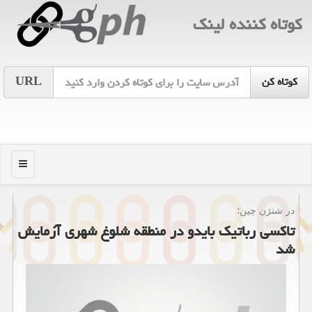
كوتاه كننده لینك
URL
منو
در شنژن چین؛
تاکسی رباتیک بایدو در منطقه شلوغ شهری آزمایش
شد