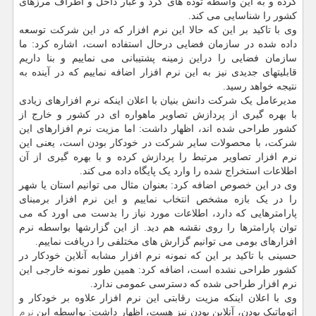
کرده و به این واسطه توده های گرد و غبار داخل و اطراف مرزهای
کشور را شناسایی می کند.
وی با تاکید بر این که حالا این نرم افزار که در این شرکت توسعه
داده شده در سازمان فضایی درحال استفاده است، اشاره کرد: ما
سازمان فضایی را دراین زمینه پشتیبانی می نماییم و بنا داریم
قابلیتهای جدیدی نیز به این نرم افزار اضافه نماییم که در آینده به
نتیجه خواهد رسید.
مدیرعامل یک شرکت دانش بنیان با اعلان اینکه نرم افزارهای زیادی
با بهره گیری از پردازش تصاویر ماهواره ای در کشور و خارج از
کشور طراحی شده اند، اظهار داشت: اما مزیت نرم افزارهای این
شرکت، با محصولات سایر شرکت در خودکار بودن است، یعنی این
نرم افزار تصاویر مرتبط را پردازش کرده و با بهره گیری از آن
اطلاعات استخراج شده را وارد یک پایگاه داده می کند.
وی در این خصوص اضافه کرد: بعنوان مثال می توانیم استان یا شهر
را در یک بازه مشخص انتخاب نماییم و این نرم افزار برمبنای
پارامترهایی که دارد، اطلاعات مورد نیاز را بدست می اورد که می
توان پارامترها را روی نقشه هم دید. از این گزارشها بواسطه نرم
افزارهای بومی می توانیم گزارش های مختلفی را دریافت نماییم.
حسینی با تاکید بر این که نمونه نرم افزار مشابه آنلاین خودکار در
کشور طراحی نشده است، اضافه کرد: همین طور نمونه خارجی این
نرم افزار طراحی شده که دسترسی عمومی ندارد.
وی با اعلان اینکه مزیت رقابتی این نرم افزار علاوه بر خودکار و
اتوماتیک بودن، آنلاین بودن نیز هست، اظهار داشت: بواسطه این
نرم