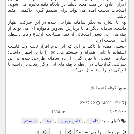
افزار
، علاوه بر هیت مپ، دیتاها در پایگاه داده ذخیره می شوند؛
اطلاعات بدست آمده می تواند برای تصمیم گیری حاکمیتی مفید
باشد.
وی با اشاره به دیگر سامانه طراحی شده در این شرکت اظهار
داشت: سامانه دیگر ما با پردازش تصاویر ماهواره ای می تواند از
پهنه های آبی کشور اطلاعاتی از قبیل مساحت، ارتقاع و دمای سطح
آب را بدست آورد.
حسینی مقدم با تاکید بر این که این نرم افزار تحت وب قابلیت
استفاده با
تلفن
همراه و سیستم های pc را دارد، اظهار داشت:
سازمان فضایی با بهره گیری از دو سامانه طراحی شده در این
شرکت، گزارشات در رابطه با پهنه های آبی و گزارشات در رابطه با
آلودگی هوا را استحصال می کند.
منبع:
كوتاه كننده لینك
1400/11/21
22:37:22
1304
5
/
5.0
تگهای خبر:
تلفن
,
تلفن همراه
,
دیتا
,
سیستم
این مطلب را می پسندید؟
(0)
(1)