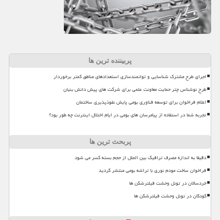
پربیننده ترین ها
اجرای طرح مشترک شناسایی و توانمندسازی استعدادهای مناطق کمتر برخوردار
طرح نوشناس چتر حمایت معاونت علمی برای شرکت های پیش دانش بنیان
اعلام فراخوان برای توسعه فناوری بومی پایش نفوذپذیری ساختمان
تجربه شما در استفاده از پیامرسان های بومی در ایام اختلال اینترنت چه طور بود؟
پربحث ترین ها
دقیقا به اندازه مصرف ترافیک بین الملل از حجم بسته کسر می شود
فراخوان ساخت مودم نوری با تراشه بومی منتشر گردید
خردسالان در تونل وحشت فیلترشکن ها
کودکان در تونل وحشت فیلترشکن ها