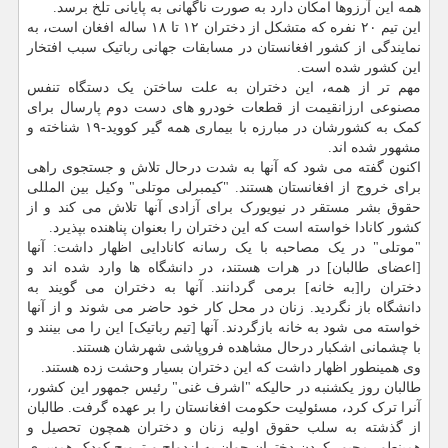
همه این آرزوها امکان دارد به صورت ناگهانی به پایانی تلخ برسد.
این تیم ۲۰ نفره که متشکل از دختران ۱۲ تا ۱۸ ساله افغان است، به
نمایندگی از کشور افغانستان در مسابقات جهانی رباتیک سبب افتخار
این کشور شده است.
مهم تر از همه، این دختران به علت ساختن یک دستگاه تنفس
مصنوعی ارزانقیمت از قطعات خودرو های دست دوم پارسال برای
کمک به کشورشان در مبارزه با بیماری همه گیر کووید-۱۹ شناخته و
مشهور شده اند.
اکنون گفته می شود که آنها به شدت درحال تلاش و جستجوی راهی
برای خروج از افغانستان هستند. "کیمبرلی موتلی" وکیل بین المللی
حقوق بشر مستقر در نیویورک برای آزادی آنها تلاش می کند و از
کشور کانادا خواسته است که این دختران را بعنوان پناهنده بپذیرد.
"موتلی" در یک مصاحبه با یک رسانه کانادایی اظهار داشت: آنها
[اعضای طالبان] در هرات هستند، در دانشگاه ها وارد شده اند و
دختران را[به خانه] برمی گردانند. آنها به دختران می گویند به
دانشگاه باز نگردید. زنان در محل کار خود حاضر می شوند و از آنها
خواسته می شود به خانه بازگردند. آنها [تیم رباتیک] این را می بینند و
با چشمانی اشکبار درحال مشاهده فروپاشی شهرشان هستند.
وی همینطور اظهار داشت که این دختران بسیار وحشت زده هستند.
طالبان روز یکشنبه در حالیکه "اشرف غنی" رئیس جمهور این کشور،
آنرا ترک کرد، مسئولیت حکومت افغانستان را بر عهده گرفت. طالبان
از گذشته به سلب حقوق اولیه زنان و دختران همچون تحصیل و
همینطور مجبور کردن دختران جوان به ازدواج و ترویج کودک همسری