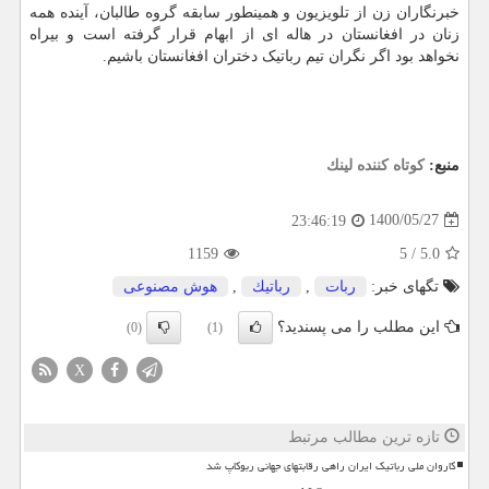
خبرنگاران زن از تلویزیون و همینطور سابقه گروه طالبان، آینده همه
زنان در افغانستان در هاله ای از ابهام قرار گرفته است و بیراه
نخواهد بود اگر نگران تیم رباتیک دختران افغانستان باشیم.
منبع:
كوتاه كننده لینك
1400/05/27
23:46:19
1159
5
/
5.0
تگهای خبر:
ربات
,
رباتیك
,
هوش مصنوعی
این مطلب را می پسندید؟
(0)
(1)
X
تازه ترین مطالب مرتبط
کاروان ملی رباتیک ایران راهی رقابتهای جهانی ربوکاپ شد