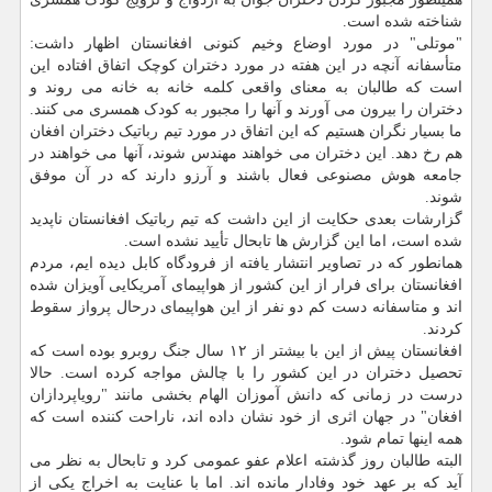
شناخته شده است.
"موتلی" در مورد اوضاع وخیم کنونی افغانستان اظهار داشت:
متأسفانه آنچه در این هفته در مورد دختران کوچک اتفاق افتاده این
است که طالبان به معنای واقعی کلمه خانه به خانه می روند و
دختران را بیرون می آورند و آنها را مجبور به کودک همسری می کنند.
ما بسیار نگران هستیم که این اتفاق در مورد تیم رباتیک دختران افغان
هم رخ دهد. این دختران می خواهند مهندس شوند، آنها می خواهند در
جامعه هوش مصنوعی فعال باشند و آرزو دارند که در آن موفق
شوند.
گزارشات بعدی حکایت از این داشت که تیم رباتیک افغانستان ناپدید
شده است، اما این گزارش ها تابحال تأیید نشده است.
همانطور که در تصاویر انتشار یافته از فرودگاه کابل دیده ایم، مردم
افغانستان برای فرار از این کشور از هواپیمای آمریکایی آویزان شده
اند و متاسفانه دست کم دو نفر از این هواپیمای درحال پرواز سقوط
کردند.
افغانستان پیش از این با بیشتر از ۱۲ سال جنگ روبرو بوده است که
تحصیل دختران در این کشور را با چالش مواجه کرده است. حالا
درست در زمانی که دانش آموزان الهام بخشی مانند "رویاپردازان
افغان" در جهان اثری از خود نشان داده اند، ناراحت کننده است که
همه اینها تمام شود.
البته طالبان روز گذشته اعلام عفو عمومی کرد و تابحال به نظر می
آید که بر عهد خود وفادار مانده اند. اما با عنایت به اخراج یکی از