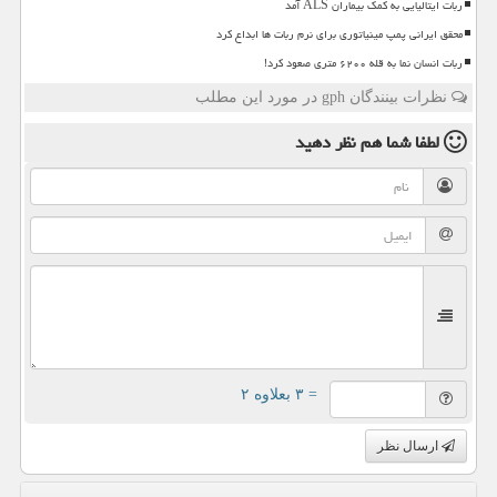
ربات ایتالیایی به کمک بیماران ALS آمد
محقق ایرانی پمپ مینیاتوری برای نرم ربات ها ابداع کرد
ربات انسان نما به قله ۶۲۰۰ متری صعود کرد!
نظرات بینندگان gph در مورد این مطلب
لطفا شما هم
نظر دهید
= ۳ بعلاوه ۲
ارسال نظر