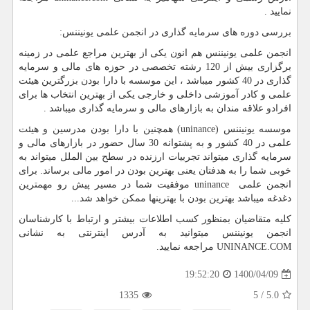
نمایید .
بررسی دوره های سرمایه گذاری در انجمن علمی یونیننس:
انجمن علمی یونیننس هم انون یکی از بهترین مراجع علمی در زمینه
برگزاری بیش از 120 رشته تخصصی در حوزه های مالی و سرمایه
گذاری در 40 کشور میباشد ، این موسسه با دارا بودن بزرگترین هیئت
علمی و کادر آموزشی داخلی و خارجی یکی از بهترین انتخاب ها برای
افرادو علاقه مندان به بازارهای مالی و سرمایه گذاری میباشد .
موسسه یونیننس (
uninance
) همچنین با دارا بودن مدرسین و هیئت
علمی در 40 کشور و به پشتوانه 30 سال حضور در بازارهای مالی و
سرمایه گذاری میتواند تجربیات ارزنده در سطح بین الملل میتواند به
خوبی شما را به هدفتان یعنی بهترین بودن در امور مالی برساند. برای
انجمن علمی
uninance
موفقیت شما در مسیر پیش رو مهمترین
دغدغه میباشد بهترین بودن با بهترینها ممکن خواهد شد...
کلیه متقاضیان بمنظور کسب اطلاعات بیشتر و ارتباط با کارشناسان
انجمن یونیننس میتوانید به آدرس اینترنتی به نشانی
UNINANCE.COM
مراجعه نمایید.
1400/04/09
19:52:20
1335
5
/
5.0