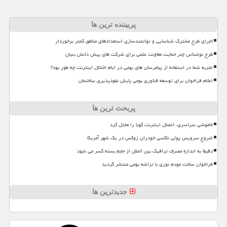
پربیننده ترین ها
اجرای طرح مشترک شناسایی و توانمندسازی استعدادهای مناطق کمتر برخوردار
طرح نوشناس چتر حمایت معاونت علمی برای شرکت های پیش دانش بنیان
تجربه شما در استفاده از پیامرسان های بومی در ایام اختلال اینترنت چه طور بود؟
اعلام فراخوان برای توسعه فناوری بومی پایش نفوذپذیری ساختمان
پربحث ترین ها
خاموشی سراسری، اتصال اینترنت کوبا را مختل کرد
شروع سرویس پولی تاکسی خودران زوکس در یک شهر آمریکا
دقیقا به اندازه مصرف ترافیک بین الملل از حجم بسته کسر می شود
فراخوان ساخت مودم نوری با تراشه بومی منتشر گردید
جدیدترین ها