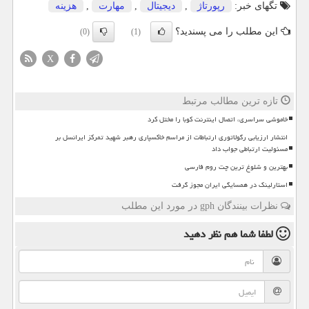
تگهای خبر:
رپورتاژ
,
دیجیتال
,
مهارت
,
هزینه
این مطلب را می پسندید؟
(0)
(1)
X
تازه ترین مطالب مرتبط
خاموشی سراسری، اتصال اینترنت کوبا را مختل کرد
انتشار ارزیابی رگولاتوری ارتباطات از مراسم خاکسپاری رهبر شهید تمرکز ایرانسل بر
مسئولیت ارتباطی جواب داد
بهترین و شلوغ ترین چت روم فارسی
استارلینک در همسایگی ایران مجوز گرفت
نظرات بینندگان gph در مورد این مطلب
لطفا شما هم
نظر دهید