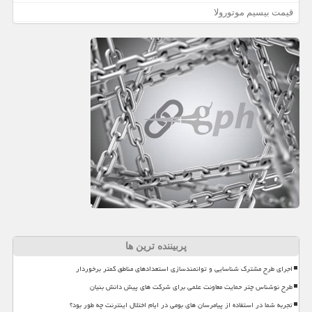
قیمت بیسیم موتورولا
پربیننده ترین ها
اجرای طرح مشترک شناسایی و توانمندسازی استعدادهای مناطق کمتر برخوردار
طرح نوشناس چتر حمایت معاونت علمی برای شرکت های پیش دانش بنیان
تجربه شما در استفاده از پیامرسان های بومی در ایام اختلال اینترنت چه طور بود؟