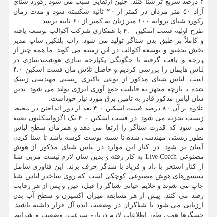
۴ درصد سریع تر شنا کنند. چنین ارتقایی سبب می شود رکورد شنای
آزاد ۵۰ متر مردان در کمتر از ۲۰ ثانیه شکسته شود و مدت زمان
رکورد شنای پروانه ۱۰۰ متر زنان به کمتر از ۶۰ ثانیه برسد.
طرح اولیه فست اسکین ۴.۰ با همکاری شرکت آکوالب توسعه یافته
و کاملاً بر طبق بدن شناگر تولید می شود. راب بلنکین ساپ مدیر
بخش تحقیق و توسعه آکوالب در این زمینه می گوید: ما همه چیز از
پارچه و بافت گرفته تا چگونگی یکپارچه سازی هوشمندسازی در
لباس هایمان را بررسی کردیم و حاصل تلاش مان فست اسکین ۴.۰
است. لباس شنای مذکور از نوعی باکتری زیستی مهندسی ژنتیک
شده با پارچه مجهز به قابلیت جمع آوری انرژی تولید می شود. بدین
سان لباس مذکور قادر به تامین برق مورد نیاز خوداست.
علاوه بر آن ۸۰ درصد فست اسکین ۴.۰ بعد از دور انداختن در محیط
زیست تجزیه می شود. در فست اسکین ۴.۰ یک اگزواسکلتون تعبیه
می شود که قدرت شناگر را ارتقا می دهد و همزمان سطح لباس
بطور زیستی مهندسی شده تا شبیه پوست کوسه باشد تا شنا کردن
آسان تر شود. در کنار این موارد در لباس شنای مذکور از هوش
مصنوعی Live Coach به کار رفته و بدین سان لازم نیست مربی شنا
از کنار استخر با داد و فریاد با شناگر حرف بزند. این فناوری شامل
سنسورهای هوش مصنوعی کوچکی است که روی ساختار لباس شنا
چاپ می شوند و علایم حیاتی شناگر را قبل، حین و پس از هر رقابت
رصد می کنند. پیش از هر مسابقه میزان اکسیژن و سطح آب بدن
ارزیابی می شود تا شناگران در وضعیت ایده آل قرار داشته باشند.
حسگرها همین طور اطلاعات لازم درباره سرعت، وضعیت و شرایط