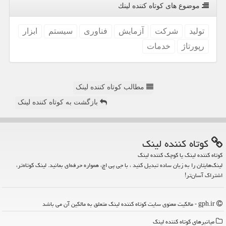
موضوع های كوتاه كننده لینك
تولید
شركت
آزمایش
فناوری
سیستم
ابزار
رپورتاژ
خدمات
مطالب کوتاه کننده لینک
بازگشت به کوتاه کننده لینک
كوتاه كننده لینك
کوتاه کننده لینک یا کوچک کننده لینک
لینک‌هایتان را به زبان ساده تبدیل کنید ، با جی پی اچ، همواره حرفه‌ای بمانید. لینک کوتاه‌تر،
اشتراک آسان‌تر!
gph.ir - مالکیت معنوی سایت كوتاه كننده لینك متعلق به مالکین آن می باشد
میانبرهای كوتاه كننده لینك