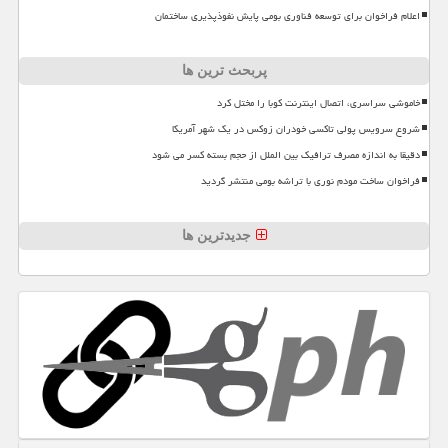
اعلام فراخوان برای توسعه فناوری بومی پایش نفوذپذیری ساختمان
پربحث ترین ها
خاموشی سراسری، اتصال اینترنت کوبا را مختل کرد
شروع سرویس پولی تاکسی خودران زوکس در یک شهر آمریکا
دقیقا به اندازه مصرف ترافیک بین الملل از حجم بسته کسر می شود
فراخوان ساخت مودم نوری با تراشه بومی منتشر گردید
جدیدترین ها