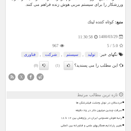
ورزشکار را برای سیستم مربی هوش زنده فراهم می کنند.
منبع:
كوتاه كننده لینك
1400/03/29
11:30:58
967
5
/
5.0
تگهای خبر:
تولید
,
سیستم
,
شركت
,
فناوری
این مطلب را می پسندید؟
(0)
(1)
X
تازه ترین مطالب مرتبط
خردسالان در تونل وحشت فیلترشکن ها
سرقت چندین میلیون دلار در ۲۵ دقیقه
رتبه هوش مصنوعی ایران در پژوهش بین ۱۲ تا ۱۸
تغییر پارادایم همکاریهای علمی و فناورانه بین المللی