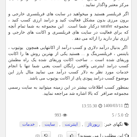
مرکز معتبر واگذار نمایید .
اگر فریلنسر هستید و میخواهید در سایت های فریلنسری خارجی و
برون مرزی بدون مشکل فعالیت کنید و درامد ارزی کسب کنید ،
مجموعه
sarafer
درکنار شما است. این مجموعه به شما تمام آنچه
که برای فعالیت در سایت های فریلنسری و اکانت های خارجی و
ارزی نیاز دارید را ارائه می دهد .
اگر بدنیال درآمد دلاری و کسب درآمد از اکانتهایی همچون یوتیوب ،
بایننس ، فریلنسرینگ و ... هستید یکی از بهترین روش ها را اکانت
وریفای شده است ،. ساخت اکانت وریفای شده یک راه مطمئن
کسب درامد اینترنتی واقعی رایگان است یعنی شما تنها با انجام
خدمات مورد نظر به دلار کسب درآمد می نمایید مثال بارز این
موضوع کسب درامد پیودی پای از اکانت یوتیوب می باشد.
بمنظور کسب اطلاعات بیشتر در این زمینه میتوانید به سایت رسمی
مجموعه صرافر که بالا اشاره شد مراجعه نمایید.
1400/03/11
13:55:30
993
5
/
5.0
تگهای خبر:
رپورتاژ
,
اینترنت
,
سایت
,
خدمات
این مطلب را می پسندید؟
(0)
(1)