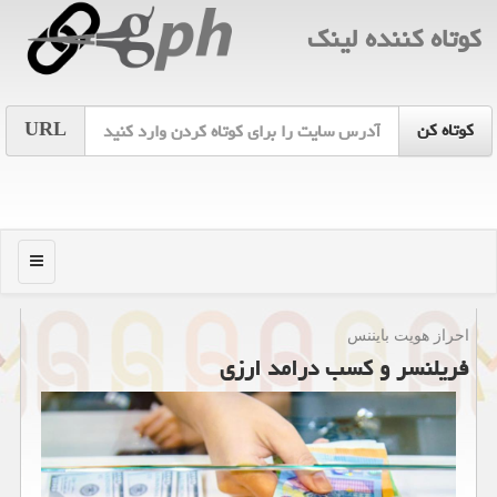
كوتاه كننده لینك
URL
منو
احراز هویت بایننس
فریلنسر و كسب درامد ارزی