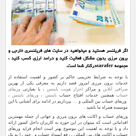
اگر فریلنسر هستید و میخواهید در سایت های فریلنسری خارجی و
برون مرزی بدون مشكل فعالیت كنید و درامد ارزی كسب كنید ،
مجموعه saraferدركنار شما است.
با توجه به شرایط تحریمی حاکم بر کشور و اهمیت استفاده از
خدمات برون مرزی امروز قصد داریم به معرفی یکی از بهرین
صرافی آنلاین
و مراکز
احراز هویت بایننس
، یا بعبارتی
وریفای
حساب
همچنین خدمات افتتاح حساب
بایننس
،
وریفای بایننس
،
وریفای حساب بین المللی و .... بپردازیم در ادامه برای آشنایی با این
موسسه همراه ما باشید .
وریفای حساب و اکانت های برون مرزی و جهانی از جمله مهمترین
اقداماتی است که میتوان در این حوزه به کاربران داخل کشور ارائه
داد و با توجه به اهمیت این موضوع بهتر است انجام فراید وریفای
حساب و اکانت های بین المللی ، رفع انسداد حساب و ..خود را به یک