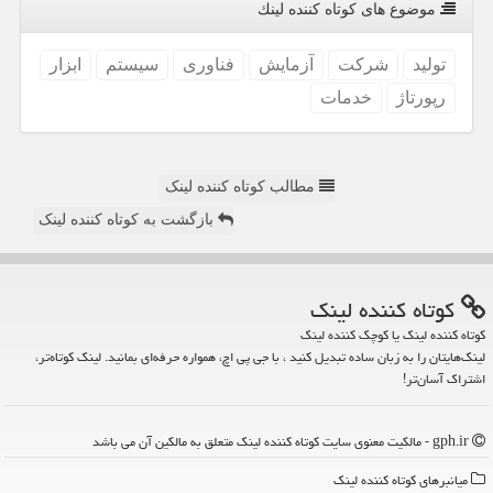
موضوع های كوتاه كننده لینك
تولید
شركت
آزمایش
فناوری
سیستم
ابزار
رپورتاژ
خدمات
مطالب کوتاه کننده لینک
بازگشت به کوتاه کننده لینک
كوتاه كننده لینك
کوتاه کننده لینک یا کوچک کننده لینک
لینک‌هایتان را به زبان ساده تبدیل کنید ، با جی پی اچ، همواره حرفه‌ای بمانید. لینک کوتاه‌تر،
اشتراک آسان‌تر!
gph.ir - مالکیت معنوی سایت كوتاه كننده لینك متعلق به مالکین آن می باشد
میانبرهای كوتاه كننده لینك