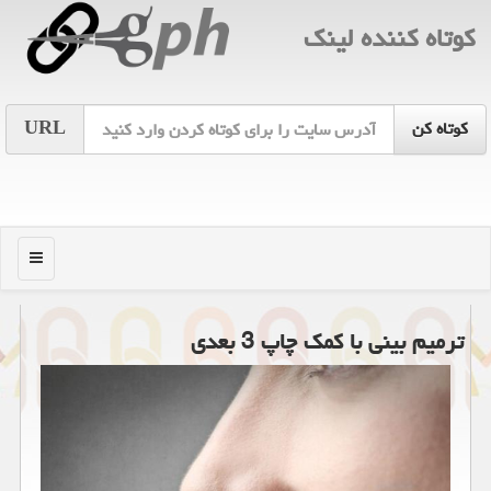
كوتاه كننده لینك
URL
منو
ترمیم بینی با كمك چاپ 3 بعدی