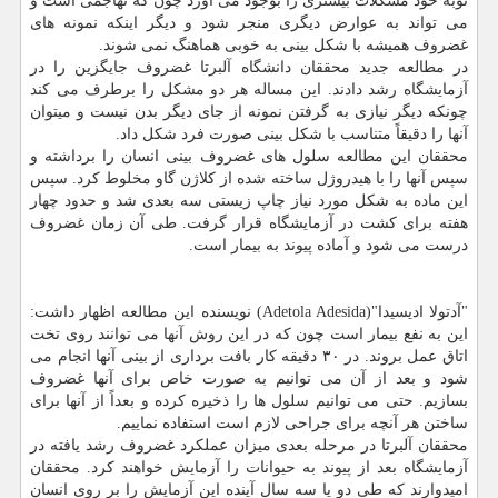
نوبه خود مشکلات بیشتری را بوجود می آورد چون که تهاجمی است و
می تواند به عوارض دیگری منجر شود و دیگر اینکه نمونه های
غضروف همیشه با شکل بینی به خوبی هماهنگ نمی شوند.
در مطالعه جدید محققان دانشگاه آلبرتا غضروف جایگزین را در
آزمایشگاه رشد دادند. این مساله هر دو مشکل را برطرف می کند
چونکه دیگر نیازی به گرفتن نمونه از جای دیگر بدن نیست و میتوان
آنها را دقیقاً متناسب با شکل بینی صورت فرد شکل داد.
محققان این مطالعه سلول های غضروف بینی انسان را برداشته و
سپس آنها را با هیدروژل ساخته شده از کلاژن گاو مخلوط کرد. سپس
این ماده به شکل مورد نیاز چاپ زیستی سه بعدی شد و حدود چهار
هفته برای کشت در آزمایشگاه قرار گرفت. طی آن زمان غضروف
درست می شود و آماده پیوند به بیمار است.
"آدتولا ادیسیدا"(Adetola Adesida) نویسنده این مطالعه اظهار داشت:
این به نفع بیمار است چون که در این روش آنها می توانند روی تخت
اتاق عمل بروند. در ۳۰ دقیقه کار بافت برداری از بینی آنها انجام می
شود و بعد از آن می توانیم به صورت خاص برای آنها غضروف
بسازیم. حتی می توانیم سلول ها را ذخیره کرده و بعداً از آنها برای
ساختن هر آنچه برای جراحی لازم است استفاده نماییم.
محققان آلبرتا در مرحله بعدی میزان عملکرد غضروف رشد یافته در
آزمایشگاه بعد از پیوند به حیوانات را آزمایش خواهند کرد. محققان
امیدوارند که طی دو یا سه سال آینده این آزمایش را بر روی انسان