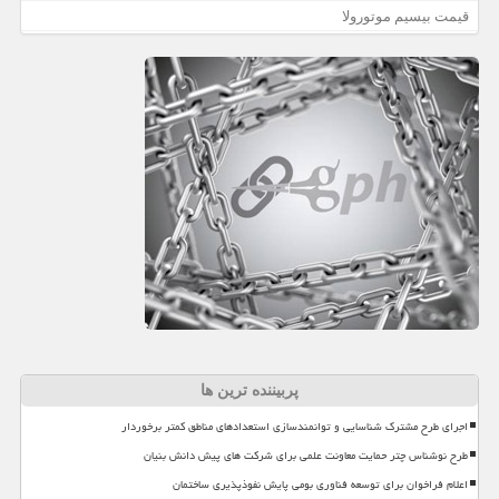
قیمت بیسیم موتورولا
پربیننده ترین ها
اجرای طرح مشترک شناسایی و توانمندسازی استعدادهای مناطق کمتر برخوردار
طرح نوشناس چتر حمایت معاونت علمی برای شرکت های پیش دانش بنیان
اعلام فراخوان برای توسعه فناوری بومی پایش نفوذپذیری ساختمان