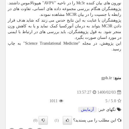
نورون های بیان کننده Mc3r را در ناحیه "AVPV" هیپوتالاموس داشتند.
پژوهشگران هنگام بررسی مجموعه داده های انسانی، تفاوت های در
رابطه با جنسیت را در بیان MC3R مشاهده نمودند.
پژوهشگران با عنایت به این نتایج حدس می زنند که شاید هدف قرار
دادن MC3R بتواند به درمان آنورکسیا کمک نماید و یا به کاهش وزن
منجر شود. به قول پژوهشگران، باید بررسی های در ارتباط با ایمنی
در مورد انسان صورت بگیرد.
این پژوهش، در مجله "Science Translational Medicine" به چاپ
رسید.
منبع:
gph.ir
1400/02/03
13:57:27
1011
5
/
5.0
تگهای خبر:
آزمایش
این مطلب را می پسندید؟
(0)
(1)