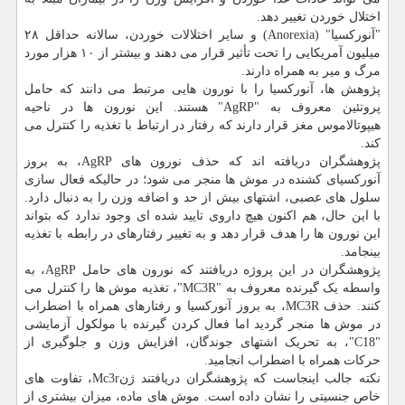
اختلال خوردن تغییر دهد.
"آنورکسیا" (Anorexia) و سایر اختلالات خوردن، سالانه حداقل ۲۸
میلیون آمریکایی را تحت تأثیر قرار می دهند و بیشتر از ۱۰ هزار مورد
مرگ و میر به همراه دارند.
پژوهش ها، آنورکسیا را با نورون هایی مرتبط می دانند که حامل
پروتئین معروف به "AgRP" هستند. این نورون ها در ناحیه
هیپوتالاموس مغز قرار دارند که رفتار در ارتباط با تغذیه را کنترل می
کند.
پژوهشگران دریافته اند که حذف نورون های AgRP، به بروز
آنورکسیای کشنده در موش ها منجر می شود؛ در حالیکه فعال سازی
سلول های عصبی، اشتهای بیش از حد و اضافه وزن را به دنبال دارد.
با این حال، هم اکنون هیچ داروی تایید شده ای وجود ندارد که بتواند
این نورون ها را هدف قرار دهد و به تغییر رفتارهای در رابطه با تغذیه
بینجامد.
پژوهشگران در این پروژه دریافتند که نورون های حامل AgRP، به
واسطه یک گیرنده معروف به "MC3R"، تغذیه موش ها را کنترل می
کنند. حذف MC3R، به بروز آنورکسیا و رفتارهای همراه با اضطراب
در موش ها منجر گردید اما فعال کردن گیرنده با مولکول آزمایشی
"C18"، به تحریک اشتهای جوندگان، افزایش وزن و جلوگیری از
حرکات همراه با اضطراب انجامید.
نکته جالب اینجاست که پژوهشگران دریافتند ژنMc3r، تفاوت های
خاص جنسیتی را نشان داده است. موش های ماده، میزان بیشتری از