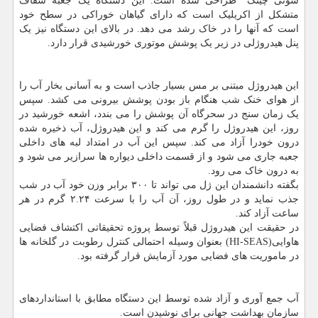
سوئی چینگ" طراحی شده است. این دستگاه یک جعبه شفاف
متشکل از اکریلیک است که دارای گیاهان خوراکی در سطح خود
است که آنها را در خاک رشد می دهد. در بالای این دستگاه نیز یک
پنل هیدروژلی در زیر یک پوشش موتوری خورشیدی قرار دارد.
این هیدروژل مبتنی بر مس بسیار جاذب است و به آسانی بخار آب را
از هوای خنک شب هنگام باز بودن پوشش بیرونی می کشد. سپس
یک زمان سنج در سحرگاه آن پوشش را می بندد، اشعه خورشید در
روز، این هیدروژل را گرم می کند و این هیدروژل، آب ذخیره شده
درون خودرا آزاد می کند. سپس این آب در امتداد لبه های داخلی
جعبه جاری می شود و از قسمت داخلی دیواره ها سرازیر می شود و
به درون خاک می رود.
بگفته دانشمندان این ژل می تواند تا ۳۰۰ برابر وزن خود آب در شب
جذب نماید و در طول روز، آن آب را با سرعت ۲.۲۴ گرم در هر
ساعت آزاد کند.
در حقیقت این هیدروژل قبلاً توسط پروژه تحقیقاتی اکتشاف فضایی
هاوایی(HI-SEAS) بعنوان وسیله احتمالی کنترل رطوبت در گلخانه ها
در ماموریت های فضایی مورد آزمایش قرار گرفته بود.
آب جمع آوری و آزاد شده توسط این دستگاه مطابق با استانداردهای
سازمان بهداشت جهانی برای نوشیدن است.