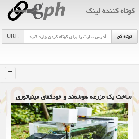
كوتاه كننده لینك
URL
منو
ساخت یك مزرعه هوشمند و خودكفای مینیاتوری