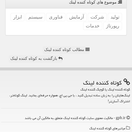
موضوع های كوتاه كننده لینك
تولید
شركت
آزمایش
فناوری
سیستم
ابزار
رپورتاژ
خدمات
مطالب کوتاه کننده لینک
بازگشت به کوتاه کننده لینک
كوتاه كننده لینك
کوتاه کننده لینک یا کوچک کننده لینک
لینک‌هایتان را به زبان ساده تبدیل کنید ، با جی پی اچ، همواره حرفه‌ای بمانید. لینک کوتاه‌تر،
اشتراک آسان‌تر!
gph.ir - مالکیت معنوی سایت كوتاه كننده لینك متعلق به مالکین آن می باشد
میانبرهای كوتاه كننده لینك