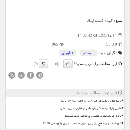
منبع:
كوتاه كننده لینك
1399/12/14
14:07:42
965
5
/
0.0
تگهای خبر:
سیستم
,
فناوری
این مطلب را می پسندید؟
(0)
(0)
X
تازه ترین مطالب مرتبط
رتبه هوش مصنوعی ایران در پژوهش بین ۱۲ تا ۱۸
تغییر پارادایم همکاریهای علمی و فناورانه بین المللی
باتری ها پاسخگوی قطعی برق طولانی مدت نیستند
خورشید در راه فتح بازار برق جهان با اهمیت ترین رکوردهای 2026