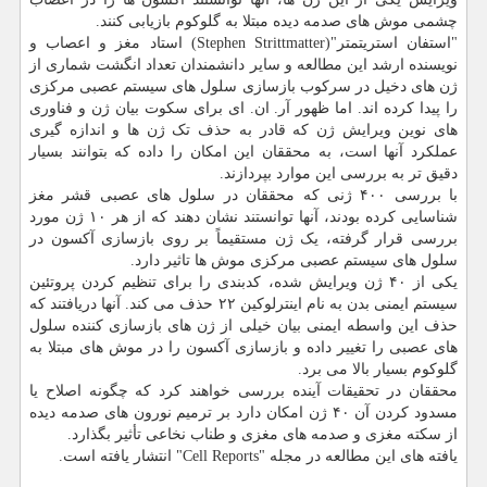
چشمی موش های صدمه دیده مبتلا به گلوکوم بازیابی کنند.
"استفان استریتمتر"(Stephen Strittmatter) استاد مغز و اعصاب و
نویسنده ارشد این مطالعه و سایر دانشمندان تعداد انگشت شماری از
ژن های دخیل در سرکوب بازسازی سلول های سیستم عصبی مرکزی
را پیدا کرده اند. اما ظهور آر. ان. ای برای سکوت بیان ژن و فناوری
های نوین ویرایش ژن که قادر به حذف تک ژن ها و اندازه گیری
عملکرد آنها است، به محققان این امکان را داده که بتوانند بسیار
دقیق تر به بررسی این موارد بپردازند.
با بررسی ۴۰۰ ژنی که محققان در سلول های عصبی قشر مغز
شناسایی کرده بودند، آنها توانستند نشان دهند که از هر ۱۰ ژن مورد
بررسی قرار گرفته، یک ژن مستقیماً بر روی بازسازی آکسون در
سلول های سیستم عصبی مرکزی موش ها تاثیر دارد.
یکی از ۴۰ ژن ویرایش شده، کدبندی را برای تنظیم کردن پروتئین
سیستم ایمنی بدن به نام اینترلوکین ۲۲ حذف می کند. آنها دریافتند که
حذف این واسطه ایمنی بیان خیلی از ژن های بازسازی کننده سلول
های عصبی را تغییر داده و بازسازی آکسون را در موش های مبتلا به
گلوکوم بسیار بالا می برد.
محققان در تحقیقات آینده بررسی خواهند کرد که چگونه اصلاح یا
مسدود کردن آن ۴۰ ژن امکان دارد بر ترمیم نورون های صدمه دیده
از سکته مغزی و صدمه های مغزی و طناب نخاعی تأثیر بگذارد.
یافته های این مطالعه در مجله "Cell Reports" انتشار یافته است.