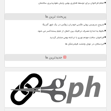
اعلام فراخوان برای توسعه فناوری بومی پایش نفوذپذیری ساختمان
پربحث ترین ها
شروع سرویس پولی تاکسی خودران زوکس در یک شهر آمریکا
دقیقا به اندازه مصرف ترافیک بین الملل از حجم بسته کسر می شود
فراخوان ساخت مودم نوری با تراشه بومی منتشر گردید
خردسالان در تونل وحشت فیلترشکن ها
جدیدترین ها