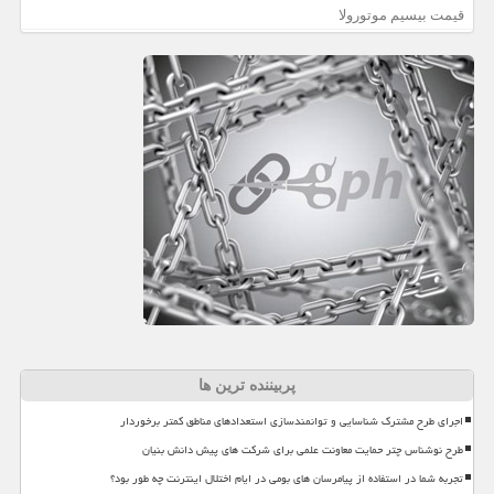
قیمت بیسیم موتورولا
پربیننده ترین ها
اجرای طرح مشترک شناسایی و توانمندسازی استعدادهای مناطق کمتر برخوردار
طرح نوشناس چتر حمایت معاونت علمی برای شرکت های پیش دانش بنیان
تجربه شما در استفاده از پیامرسان های بومی در ایام اختلال اینترنت چه طور بود؟