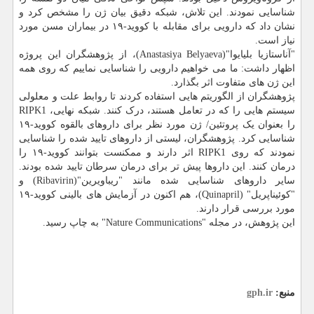
شناسایی نمودند. این تلاش، شبکه دقیق بیان ژن را مشخص کرد و
نشان داد که دارویی برای مقابله با کووید-۱۹ در بیماران مسن مورد
نیاز است.
"آناستازیا بلیایوا"(Anastasiya Belyaeva)، از پژوهشگران این پروژه
اظهار داشت: ما می خواهیم دارویی را شناسایی نماییم که روی همه
این ژن های متفاوت اثر بگذارد.
پژوهشگران از الگوریتم هایی استفاده کردند تا روابط علت و معلولی
سیستم هایی را که در تعامل هستند، درک کنند. شبکه نهایی، RIPK1
را بعنوان یک پروتئین/ ژن مورد نظر برای داروهای بالقوه کووید-۱۹
شناسایی کرد. پژوهشگران، لیستی از داروهای تایید شده را شناسایی
نمودند که روی RIPK1 اثر دارند و ممکنست بتوانند کووید-۱۹ را
درمان کنند. این داروها پیش تر برای درمان سرطان تایید شده بودند.
سایر داروهای شناسایی شده مانند "ریباویرین"(Ribavirin) و
"کوئیناپریل" (Quinapril)، هم اکنون در آزمایش های بالینی کووید-۱۹
مورد بررسی قرار دارند.
این پژوهش، در مجله "Nature Communications" به چاپ رسید.
منبع:
gph.ir