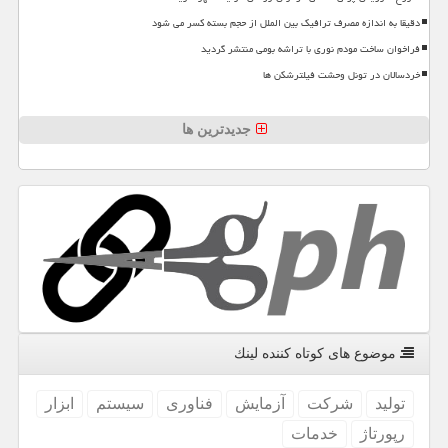
دقیقا به اندازه مصرف ترافیک بین الملل از حجم بسته کسر می شود
فراخوان ساخت مودم نوری با تراشه بومی منتشر گردید
خردسالان در تونل وحشت فیلترشکن ها
جدیدترین ها
موضوع های كوتاه كننده لینك
تولید
شركت
آزمایش
فناوری
سیستم
ابزار
رپورتاژ
خدمات