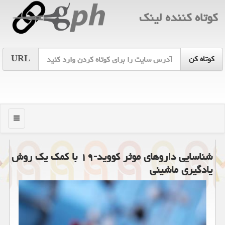
كوتاه كننده لینك
URL
منو
شناسایی داروهای موثر كووید-۱۹ با كمك یك روش
یادگیری ماشینی