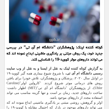
کوتاه کننده لینک: پژوهشگران ˮدانشگاه ام آی تیˮ در بررسی
جدید خود، یک روش مبتنی بر یادگیری ماشینی ابداع نموده اند که
می تواند داروهای موثر کووید-19 را شناسایی کند.
به گزارش کوتاه کننده لینک به نقل از ایسنا و به نقل از وب سایت
رسمی دانشگاه ام آی تی،
با شروع شیوع بیماری همه گیر کووید-۱۹
در اوایل سال ۲۰۲۰، پزشکان و پژوهشگران، تلاش خودرا برای یافتن
روش های درمانی موثر شروع کردند. "کارولین اولر"(Caroline
Uhler)، از پژوهشگران "دانشگاه ام آی تی"(MIT) اظهار داشت:
ساخت داروهای جدید، زمان بر است و تنها گزینه مناسب می تواند
استفاده مجدد از داروهای موجود باشد.
اولر و گروهش، روشی مبتنی بر یادگیری ماشینی ابداع نموده اند که
می تواند داروهای موجود در بازار که احتمال مقابله با کووید-۱۹ را