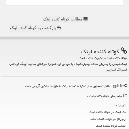
مطالب کوتاه کننده لینک
بازگشت به کوتاه کننده لینک
كوتاه كننده لینك
کوتاه کننده لینک یا کوچک کننده لینک
لینک‌هایتان را به زبان ساده تبدیل کنید ، با جی پی اچ، همواره حرفه‌ای بمانید. لینک کوتاه‌تر،
اشتراک آسان‌تر!
gph.ir - مالکیت معنوی سایت كوتاه كننده لینك متعلق به مالکین آن می باشد
میانبرهای كوتاه كننده لینك
درباره ما
بک لینک در كوتاه كننده لینك
رپورتاژ در كوتاه كننده لینك
مطالب كوتاه كننده لینك