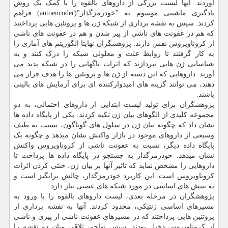
آوردند. آنها لیست بزرگی از داروهای بالقوه را با کمک یک روش
یادگیری ماشینی موسوم به "خودرمزگذار"(autoencoder) فراهم
کردند. سپس به نقشه برداری از شبکه ژن ها و پروتئین هایی پرداختند
که هم در عفونت های ناشی از پیر شدن و هم در عفونت های ناشی
از کروناویروس نقش دارند. پژوهشگران نهایتا الگوریتم های آماری را
به کار گرفتند تا روابط علت و معلولی شبکه را درک کنند و به
شناسایی ژن هایی بپردازند که اثرات ناگهانی را در شبکه پدید می
آورند. داروهایی که این دسته از ژن ها و پروتئین ها را هدف قرار می
دهند، می توانند گزینه های امیدوارکننده ای برای آزمایش های بالینی
باشند.
پژوهشگران برای تولید لیست ابتدایی از داروهای احتمالی، به دو
مجموعه کلیدی از الگوهای بیان ژن تکیه کردند. یکی از پایگاه داده ها
نشان داد که چگونه بیان ژن در سلول های گوناگون، نسبت به طیف
وسیعی از داروهای موجود در بازار واکنش نشان میدهد و چگونه یک
پایگاه داده دیگر، نسبت به عفونت ناشی از کروناویروس واکنش
نشان میدهد. خودرمزگذار به جستجو در پایگاه داده ها پرداخت تا
داروهایی را مشخص نماید که تاثیر آنها بر بیان ژن، خنثی کردن اثرات
کروناویروس است. این کاربرد خودرمزگذار، چالش برانگیز است و
به بینش های اساسی در مورد شبکه های عصبی نیاز دارد.
پژوهشگران در مرحله بعدی، لیست داروهای بالقوه را با ورود به
مسیرهای اساسی ژنتیکی، محدود کردند. آنها به نقشه برداری از
پروتئین هایی پرداختند که در مسیرهای عفونت ناشی از پیری و ناشی
از کروناویروس دخیل بودند. سپس نواحی تلاقی میان دو نقشه را