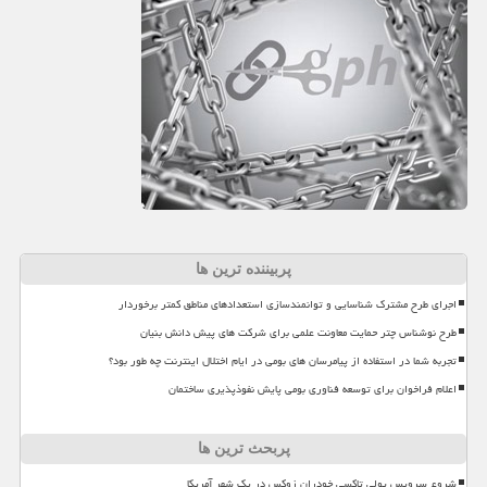
پربیننده ترین ها
اجرای طرح مشترک شناسایی و توانمندسازی استعدادهای مناطق کمتر برخوردار
طرح نوشناس چتر حمایت معاونت علمی برای شرکت های پیش دانش بنیان
تجربه شما در استفاده از پیامرسان های بومی در ایام اختلال اینترنت چه طور بود؟
اعلام فراخوان برای توسعه فناوری بومی پایش نفوذپذیری ساختمان
پربحث ترین ها
شروع سرویس پولی تاکسی خودران زوکس در یک شهر آمریکا