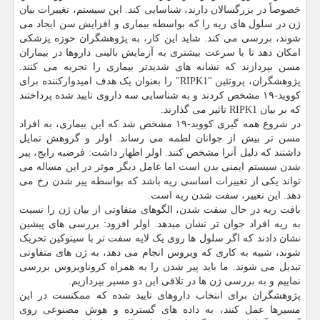
خصوصاً در بزرگسالان دارند، شناسایی کند. این سیستم، تغییرات بیان
ژن در سلول های ریه را که بواسطه بیماری و افزایش سن ایجاد می
شوند، بررسی می کند. شاید این کار، به پژوهشگران حوزه پزشکی
امکان دهد تا با سرعت بیشتری به آزمایش بالینی داروها در بیماران
مسن بپردازند که نشانه های شدیدتر بیماری را تجربه می کنند.
پژوهشگران، پروتئین "RIPK1" را بعنوان یک هدف امیدوارکننده برای
کووید-۱۹ مشخص کردند و به شناسایی سه داروی تایید شده پرداختند
که بر بیان RIPK1 تاثیر می گذارند.
در شروع همه گیری کووید-۱۹ مشخص شد که این بیماری، به افراد
مسن تر بیش از جوانان لطمه می رساند. اولر و گروهش تمایل
داشتند که دلیل آنرا مشخص کنند. اولر اظهار داشت: فرضیه رایج، پیر
شدن سیستم ایمنی بدن است اما عامل دیگر موثر در این مساله می
تواند یکی از تغییرات اساسی ریه باشد که بواسطه پیر شدن رخ می
دهد. این تغییر، سفت شدن ریه است.
بافت ریه در حال سفت شدن، الگوهای متفاوتی از بیان ژن را نسبت
به ریه افراد جوان تر نشان میدهد. اولر افزود: بررسی های پیشین
نشان دادند که اگر سلول ها روی یک لایه سفت تر با سیتوکین تحریک
شوند، شبیه به کاری که ویروس انجام می دهد، به ژن های متفاوتی
تبدیل می شوند. ما باید پیر شدن را به همراه کروناویروس بررسی
نماییم و به بررسی ژن ها در تلاقی این دو مسیر بپردازیم.
پژوهشگران برای انتخاب داروهای تایید شده که ممکنست در این
مسیرها عمل کنند، به داده های گسترده و هوش مصنوعی روی