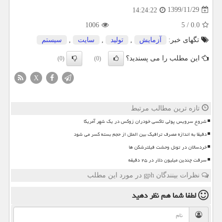
1399/11/29
14:24:22
1006
5
/
0.0
تگهای خبر:
آزمایش
,
تولید
,
سایت
,
سیستم
این مطلب را می پسندید؟
(0)
(0)
X
تازه ترین مطالب مرتبط
شروع سرویس پولی تاکسی خودران زوکس در یک شهر آمریکا
دقیقا به اندازه مصرف ترافیک بین الملل از حجم بسته کسر می شود
خردسالان در تونل وحشت فیلترشکن ها
سرقت چندین میلیون دلار در ۲۵ دقیقه
نظرات بینندگان gph در مورد این مطلب
لطفا شما هم
نظر دهید