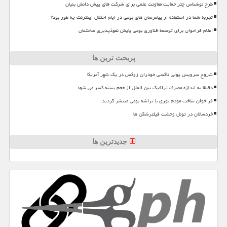
طرح نوشناس چتر حمایت معاونت علمی برای شرکت های پیش دانش بنیان
تجربه شما در استفاده از پیامرسان های بومی در ایام اختلال اینترنت چه طور بود؟
اعلام فراخوان برای توسعه فناوری بومی پایش نفوذپذیری ساختمان
پربحث ترین ها
شروع سرویس پولی تاکسی خودران زوکس در یک شهر آمریکا
دقیقا به اندازه مصرف ترافیک بین الملل از حجم بسته کسر می شود
فراخوان ساخت مودم نوری با تراشه بومی منتشر گردید
خردسالان در تونل وحشت فیلترشکن ها
جدیدترین ها