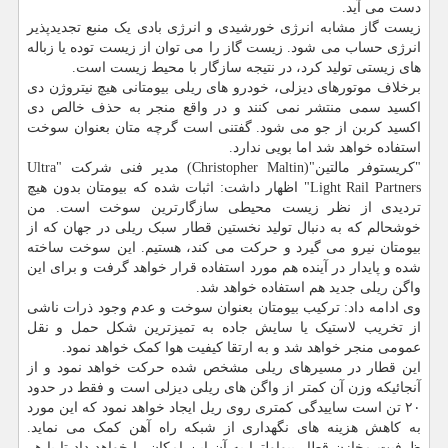
دست می آید.
زیست گاز مشابه انرژی خورشیدی و انرژی بادی یک منبع تجدیدپذیر
انرژی حساب می شود. زیست گاز را می توان از زیست توده یا زباله
های زیستی تولید کرد، در نتیجه سازگار با محیط زیست است.
برخلاف موتورهای دیزلی، خودرو های ریلی بیومتانی هیچ نیتروژن دی
اکسید سمی منتشر نمی کنند و در واقع منجر به حذف خالص دی
اکسید کربن از جو می شود. گفتنی است گرچه متان بعنوان سوخت
استفاده خواهد شد اما بویی ندارد.
"کریستوفر مالتین"(Christopher Maltin) مدیر فنی شرکت "Ultra
Light Rail Partners" اظهار داشت: اثبات شده که بیومتان بدون هیچ
تردیدی از نظر زیست محیطی سازگارترین سوخت است. من
خوشحالم که به دنبال تولید نخستین قطار سبک ریلی در جهان که از
بیومتان نیرو می گیرد و حرکت می کند، هستیم. این سوخت ساخته
شده و پایدار در آینده هم مورد استفاده قرار خواهد گرفت و برای این
واگن ریلی جدید هم استفاده خواهد شد.
وی ادامه داد: ترکیب بیومتان بعنوان سوخت و عدم وجود ذرات ناشی
از تخریب لاستیک یا سایش جاده به تمیزترین شکل حمل و نقل
عمومی منجر خواهد شد و به ارتقا کیفیت هوا کمک خواهد نمود.
این قطار در مسیرهای ریلی مشخص شده حرکت خواهد نمود و از
آنجائیکه وزن آن کمتر از واگن های ریلی دیزلی است و فقط در حدود
۲۰ تن است ساییدگی کمتری روی ریل ایجاد خواهد نمود که این مورد
به کاهش هزینه های نگهداری از شبکه راه آهن کمک می نماید.
ظرفیت مخازن قطار بیواولترا به آن این امکان را خواهد داد تا با هر