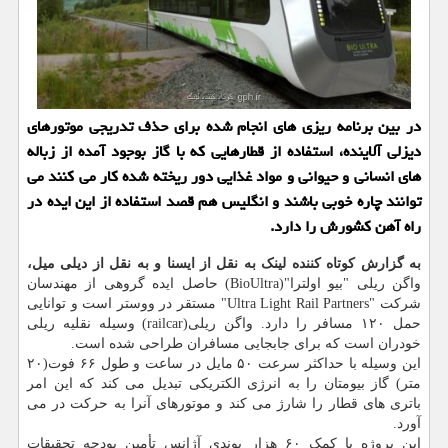
در بین برنامه ریزی های انجام شده برای حذف تدریجی موتورهای
دیزلی آلاینده، استفاده از قطارهایی که با گاز بوجود آمده از زباله
های انسانی و حیوانی و مواد غذایی دور ریخته شده کار می کنند می
توانند چاره خوبی باشند و انگلیس هم قصد استفاده از این ایده در
راه آهن کشورش را دارد.
به گزارش کوتاه کننده لینک به نقل از ایسنا و به نقل از دیلی میل،
واگن ریلی "بیو اولترا"(BioUltra) حاصل ایده گروهی از مهندسان
شرکت "Ultra Light Rail Partners" مستقر در ووستر است و توانایی
حمل ۱۲۰ مسافر را دارد. واگن ریلی(railcar) وسیله نقلیه ریلی
خودران است که برای جابجایی مسافران طراحی شده است.
این وسیله با حداکثر سرعت ۵۰ مایل در ساعت و طول ۶۶ فوت(۲۰
متر) گاز بیومتان را به انرژی الکتریکی تبدیل می کند که این امر
باتری های قطار را شارژ می کند و موتورهای آنرا به حرکت در می
آورد.
این پروژه با کمک ۶۰ هزار پوندی آژانس تأمین بودجه تحقیقات