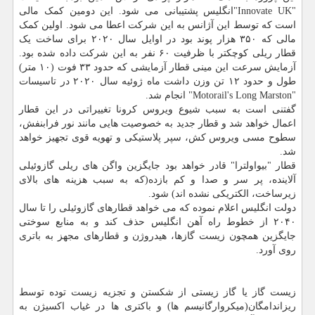
"Innovate UK"انگلیس پشتیبانی می شود. این دومین کمک مالی
است که توسط این آژانس به این شرکت اعطا می شود. اولین کمک
مالی که ۳۵۰ هزار پوند بود در اوایل سال ۲۰۲۰ برای ساخت یک
قطار ریلی کوچکتر با ظرفیت ۶۰ نفر به این شرکت داده شده بود.
آزمایش سرعت این مینی قطار آزمایشی که حدود ۳۳ فوت (۱۰ متر)
طول و حدود ۱۲ تن وزن داشت ماه ژوئیه سال ۲۰۲۰ در تاسیسات
"Motorail's Long Marston" انجام شد.
گفتنی است به سبب شیوع ویروس کرونا تغییراتی در این قطار
اعمال خواهد شد و قطار جدید به خصوصیت هایی مانند نور فرابنفش،
سطوح مسی ویروس کش، سپر پلاستیکی و تهویه قوی تجهیز خواهد
شد.
قطار "بیواولترا" قادر خواهد بود جایگزین واگن های ریلی گازوئیلی
آلاینده، پر سر و صدا و کم بازده(که به سبب هزینه های بالای
زیرساخت، الکتریکی نشده اند) شود.
دولت انگلیس اعلام نموده که می خواهد قطارهای گازوئیلی را تا سال
۲۰۴۰ از خطوط راه آهن انگلیس حذف کند و به منابع سوختی
جایگزین همچون زیست گازها، هیدروژن و قطارهای مجهز به باتری
روی آورد.
زیست گاز یا گاز زیستی از شکستن و تجزیه زیست توده توسط
ریزاندامگان(میکروارگانیسم ها) و باکتری ها در غیاب اکسیژن به