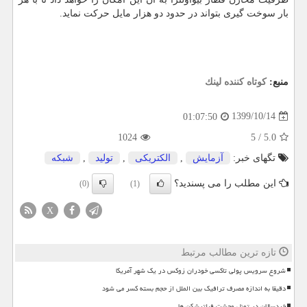
بار سوخت گیری بتواند در حدود دو هزار مایل حرکت نماید.
منبع:
كوتاه كننده لینك
1399/10/14
01:07:50
1024
5
/
5.0
تگهای خبر:
آزمایش
,
الكتریكی
,
تولید
,
شبكه
این مطلب را می پسندید؟
(0)
(1)
X
تازه ترین مطالب مرتبط
شروع سرویس پولی تاکسی خودران زوکس در یک شهر آمریکا
دقیقا به اندازه مصرف ترافیک بین الملل از حجم بسته کسر می شود
خردسالان در تونل وحشت فیلترشکن ها