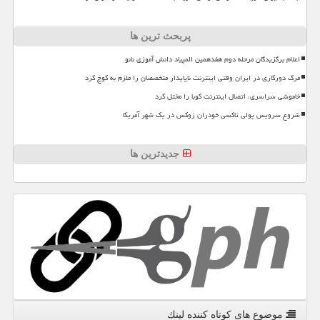
پربحث ترین ها
اعلام برگزیدگان مرحله دوم هفدهمین المپیاد دانش آموزی نانو
مرگ دورکاری در ایران وقتی اینترنت ناپایدار متخصصان را ملزم به کوچ کرد
خاموشی سراسری، اتصال اینترنت کوبا را مختل کرد
شروع سرویس پولی تاکسی خودران زوکس در یک شهر آمریکا
جدیدترین ها
موضوع های كوتاه كننده لینك