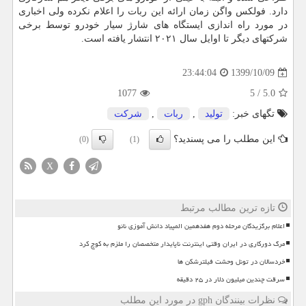
دارد. فولکس واگن زمان ارائه این ربات را اعلام نکرده ولی اخباری
در مورد راه اندازی ایستگاه های شارژ سیار خودرو توسط برخی
شرکتهای دیگر تا اوایل سال ۲۰۲۱ انتشار یافته است.
1399/10/09
23:44:04
1077
5
/
5.0
تگهای خبر:
تولید
,
ربات
,
شركت
این مطلب را می پسندید؟
(0)
(1)
X
تازه ترین مطالب مرتبط
اعلام برگزیدگان مرحله دوم هفدهمین المپیاد دانش آموزی نانو
مرگ دورکاری در ایران وقتی اینترنت ناپایدار متخصصان را ملزم به کوچ کرد
خردسالان در تونل وحشت فیلترشکن ها
سرقت چندین میلیون دلار در ۲۵ دقیقه
نظرات بینندگان gph در مورد این مطلب