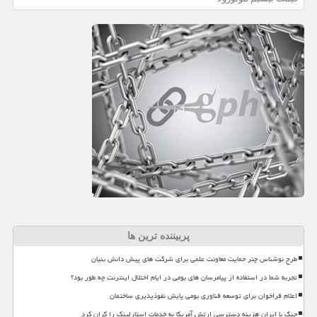
پربیننده ترین ها
طرح نوشناس چتر حمایت معاونت علمی برای شرکت های پیش دانش بنیان
تجربه شما در استفاده از پیامرسان های بومی در ایام اختلال اینترنت چه طور بود؟
اعلام فراخوان برای توسعه فناوری بومی پایش نفوذپذیری ساختمان
جنگ با ایران هزینه دسترسی ارتش آمریکا به خدمات استارلینک را گران کرد