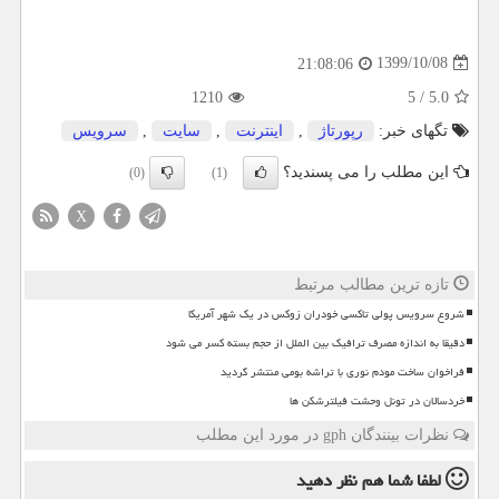
1399/10/08
21:08:06
1210
5
/
5.0
تگهای خبر:
رپورتاژ
,
اینترنت
,
سایت
,
سرویس
این مطلب را می پسندید؟
(0)
(1)
X
تازه ترین مطالب مرتبط
شروع سرویس پولی تاکسی خودران زوکس در یک شهر آمریکا
دقیقا به اندازه مصرف ترافیک بین الملل از حجم بسته کسر می شود
فراخوان ساخت مودم نوری با تراشه بومی منتشر گردید
خردسالان در تونل وحشت فیلترشکن ها
نظرات بینندگان gph در مورد این مطلب
لطفا شما هم
نظر دهید