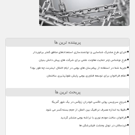
پربیننده ترین ها
اجرای طرح مشترک شناسایی و توانمندسازی استعدادهای مناطق کمتر برخوردار
طرح نوشناس چتر حمایت معاونت علمی برای شرکت های پیش دانش بنیان
تجربه شما در استفاده از پیامرسان های بومی در ایام اختلال اینترنت چه طور بود؟
اعلام فراخوان برای توسعه فناوری بومی پایش نفوذپذیری ساختمان
پربحث ترین ها
شروع سرویس پولی تاکسی خودران زوکس در یک شهر آمریکا
دقیقا به اندازه مصرف ترافیک بین الملل از حجم بسته کسر می شود
فراخوان ساخت مودم نوری با تراشه بومی منتشر گردید
خردسالان در تونل وحشت فیلترشکن ها