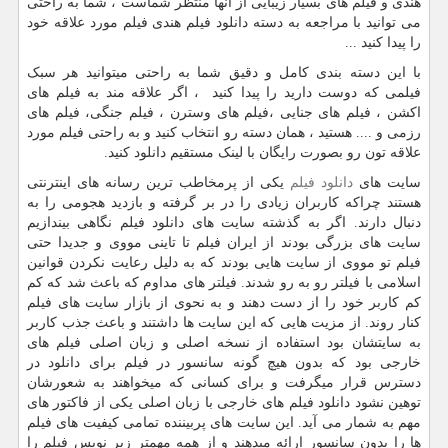
هندی و فیلم های بسیار زیبایی از آنها منتظر شماست ، شما به راحتی
می توانید با مراجعه به دسته دانلود فیلم هندی فیلم مورد علاقه خود
را پیدا کنید ...
با این دسته بندی کامل و دقیق شما به راحتی میتوانید هر سبک
فیلمی که دوست دارید را پیدا کنید ، اگر علاقه مند به فیلم های
اکشن ، فیلم های جنایی ،فیلم های وسترن ، فیلم جنگی، فیلم های
رزمی و .... هستید ، همان دسته رو انتخاب کنید و به راحتی فیلم مورد
علاقه تون رو بصورت رایگان با لینک مستقیم دانلود کنید.
سایت های
دانلود فیلم
یکی از پرمخاطب ترین رسانه های اینترنتی
هستند چراکه کاربران زیادی را در بر گرفته و بازدید هجومی را به
دنبال دارند. اگر به گذشته سایت های دانلود فیلم نگاهی بیندازیم
سایت های بزرگی بودند از ایران فیلم تا تاینی مووی و جدیدا حتی
فیلم تو مووی از سایت هایی بودند که به دلیل رعایت نکردن قوانین
اسلامی با فیلتر رو به رو شدند. فیلتر های مداوم که باعث شد که کم
کم کاربر خود را از دست دهند و به نحوی از بازار سایت های فیلم
کنار روند. از مزیت هایی که این سایت ها داشتند و باعث جذب کاربر
به سایتشان بود استفاده از نسخه اصلی و زبان اصلی فیلم های
خارجی بود که بدون هیچ گونه سانسور در فیلم برای دانلود در
دسترس قرار میگرفت و برای کسانی که میخواهند به شعورشان
توهین نشود دانلود فیلم های خارجی با زبان اصلی یکی از فاکتور های
مهم به شمار می آید. این سایت های پربیننده تمامی کیفیت های فیلم
ها را بدون سانسور ارائه میدهند و از همه مهمتر زیر نویس فیلم را