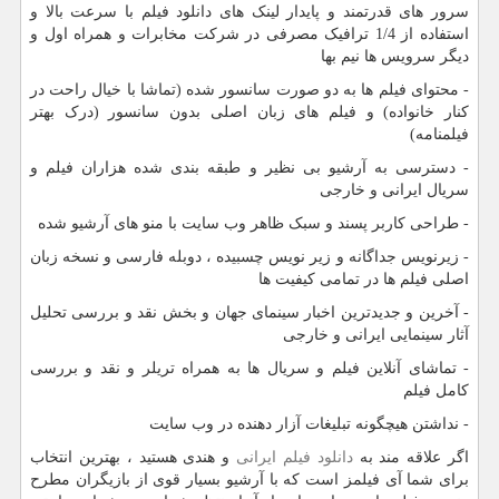
سرور های قدرتمند و پایدار لینک های دانلود فیلم با سرعت بالا و
استفاده از 1/4 ترافیک مصرفی در شرکت مخابرات و همراه اول و
دیگر سرویس ها نیم بها
- محتوای فیلم ها به دو صورت سانسور شده (تماشا با خیال راحت در
کنار خانواده) و فیلم های زبان اصلی بدون سانسور (درک بهتر
فیلمنامه)
- دسترسی به آرشیو بی نظیر و طبقه بندی شده هزاران فیلم و
سریال ایرانی و خارجی
- طراحی کاربر پسند و سبک ظاهر وب سایت با منو های آرشیو شده
- زیرنویس جداگانه و زیر نویس چسبیده ، دوبله فارسی و نسخه زبان
اصلی فیلم ها در تمامی کیفیت ها
- آخرین و جدیدترین اخبار سینمای جهان و بخش نقد و بررسی تحلیل
آثار سینمایی ایرانی و خارجی
- تماشای آنلاین فیلم و سریال ها به همراه تریلر و نقد و بررسی
کامل فیلم
- نداشتن هیچگونه تبلیغات آزار دهنده در وب سایت
اگر علاقه مند به
دانلود فیلم ایرانی
و هندی هستید ، بهترین انتخاب
برای شما آی فیلمز است که با آرشیو بسیار قوی از بازیگران مطرح