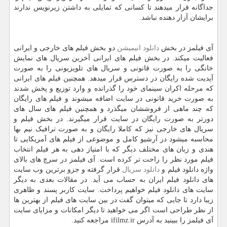
جداگانه قرار میدهند تا کسانی که تمایلی به داشتن زیرنویس ندارند
برایشان آزار دهنده نباشد.
آی فیلمز در بخش
دانلود انیمیشن
دو بخش فیلم های خارجی و ایرانی
فعالیت میکند. در بخش فیلم های ایرانی آخرین سریال های نمایش
خانگی را به صورت قانونی و سریال های تلویزیونی را به صورت
آپدیت شده رایگان در دسترس قرار میدهد. همچنین فیلم های ایرانی
که مرحله اکران سینمای خود را گذرانده و وارد توزیع و پخش شدند
به صورت خرید قانونی در سایت اضافه میشوند و فیلم های رایگان
که چند ماهی از فروششان میگذرد و همچنین فیلم های سال های
دورتر به صورت رایگان در سایت قرار میگیرند. در بخش فیلم و
سریال های خارجی نیز که کاملا رایگان و به صورت ترافیک نیم بها
محاسبه میشود در آرشیو کامل و موضوعی از فیلم های آمریکایی تا
هندی و زبان های مختلف دیگر که با امتیاز دهی به هر فیلم انتخاب
فیلم مورد نظر را راحت تر کرده است. آی فیلمز در سرچ های بالای
واژه دانلود فیلم و
دانلود سریال
قرار گرفته و جزو برترین وب سایت
های دانلود فیلم ایران به حساب می آید. در مقالات بعدی به دیگر
سایت های دانلود فیلم خواهیم پرداخت. سایت کاربر پسند و ظاهری
زیبا دارد تا جایی که میتوان گفت در بین سایت های فیلم از بهترین ها
از نظر طراحی است اگر می خواهید تا دیگر امکانات و مزایای سایت
آی فیلمز را ببینید به آدرس
ifilmz.ir
مراجعه کنید.