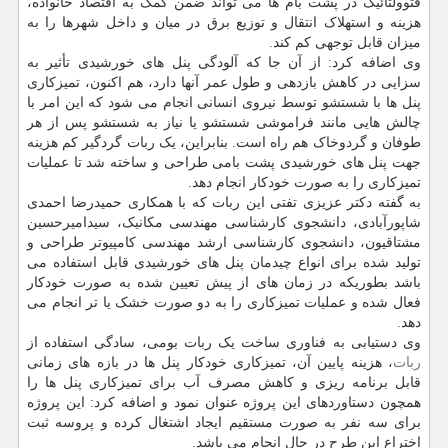
فتوولتائیک در پشت بام ها می تواند ضمن کمک به اقتصاد خانواده،
هزینه و استهلاک انتقال و توزیع برق در میان و داخل شهرها را به
میزان قابل توجهی کم کند.
وی اضافه کرد: از آن جا که آلودگی پنل های خورشیدی تأثیر به
سزایی در کاهش بازدهی و طول عمر آنها دارد، هم اکنون، تمیزکاری
پنل ها با شستشو توسط نیروی انسانی انجام می شود که این امر با
چالش هایی مانند فراموشی شستشو یا نیاز به شستشو پس از هر
طوفان و گردوخاک هم راه است. بنابراین، یک ربات گردگیر کم هزینه
جهت پنل های خورشیدی پشت بامی طراحی و ساخته شد تا عملیات
تمیزکاری را به صورت خودکار انجام دهد.
به گفته دکتر عزیزی تفتی این ربات که با همکاری حمیدرضا احمدی
شاپورآبادی، دانشجوی کارشناسی مهندسی مکانیک، سیدامیرحسین
مشتاقیون، دانشجوی کارشناسی ارشد مهندسی کامپیوتر طراحی و
تولید شده برای انواع چیدمان پنل های خورشیدی قابل استفاده می
باشد بطوریکه در زمان های از پیش تعیین شده به صورت خودکار
فعال شده و عملیات تمیزکاری را به دو صورت خشک یا تر انجام می
دهد.
وی دستیابی به فناوری ساخت یک ربات بومی، سادگی استفاده از
ربات
، هزینه پایین آن، تمیزکاری خودکار پنل ها در بازه های زمانی
قابل برنامه ریزی و کاهش مصرف آب برای تمیزکاری پنل ها را
همچون دستاوردهای این پروژه عنوان نمود و اضافه کرد: این پروژه
برای سه نفر به صورت مستقیم ایجاد اشتغال کرده و پروسه ثبت
اختراع این طرح در حال انجام می باشد.