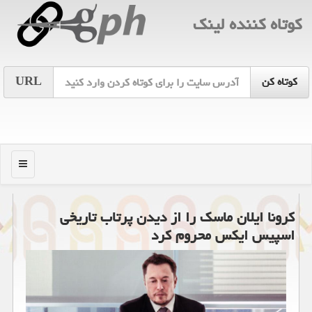
كوتاه كننده لینك
URL
منو
كرونا ایلان ماسك را از دیدن پرتاب تاریخی
اسپیس ایكس محروم كرد