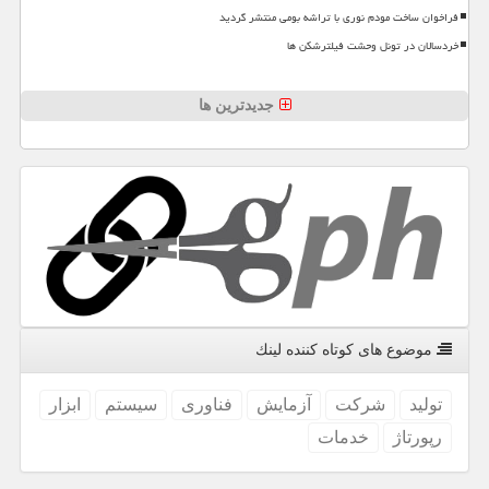
فراخوان ساخت مودم نوری با تراشه بومی منتشر گردید
خردسالان در تونل وحشت فیلترشکن ها
جدیدترین ها
موضوع های كوتاه كننده لینك
تولید
شركت
آزمایش
فناوری
سیستم
ابزار
رپورتاژ
خدمات