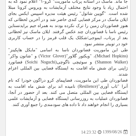
جا ماند. ماسک در آستانه پرتاب ماموریت" کرو-۱" اعلام نمود که به
احتمال زیاد با وجود نتایج مختلف آزمایشات به ویروس کرونا مبتلا
شده است. "گویین شاتول" رئیس هیئت مدیره اسپیس ایکس بجای
ایلان ماسک در مرکز فضایی کندی حاضر شد و در آخرین لحظاتی که
هنوز فضانوردان زمین را ترک نکرده بودند به همراه جیم برایدنستاین
رئیس ناسا با فضانوردان چند عکس گرفتند. ایلان ماسک نیز لحظاتی
بعد از پرتاب، ایموجی/شکلک یک قلب قرمز را در حساب کاربری
خود در توییتر منتشر نمود.
طی این ماموریت فضانوردان ناسا به اسامی "مایکل هاپکینز"
(Michael Hopkins)، "ویکتور گلاور"(Victor Glover) و "شانون واکر"
(Shannon Walker) و سوئیچی ناگوچی(Soichi Noguchi) فضانورد
ژاپنی برای شش ماه اقامت به ایستگاه فضایی بین المللی اعزام
شدند.
فضانوردان طی این ماموریت، فضاپیمای کرو دراگون خودرا که نام
آنرا "تاب آوری"(Resilience) نامیده اند برای شش ماه اقامت به
ایستگاه فضایی بین المللی متصل می کنند. بعد از حضور در آنجا،
فضانوردان عملیات به روزرسانی ایستگاه فضایی و آزمایشات علمی
بسیاری را انجام خواهند داد تا داده های سودمندی را جمع آوری کنند.
1399/08/26
14:23:32