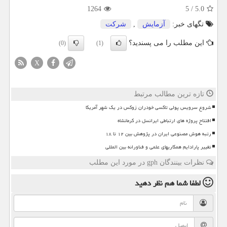
1264
5
/
5.0
تگهای خبر:
آزمایش
,
شركت
این مطلب را می پسندید؟
(0)
(1)
X
تازه ترین مطالب مرتبط
شروع سرویس پولی تاکسی خودران زوکس در یک شهر آمریکا
افتتاح پروژه های ارتباطی ایرانسل در کرمانشاه
رتبه هوش مصنوعی ایران در پژوهش بین ۱۲ تا ۱۸
تغییر پارادایم همکاریهای علمی و فناورانه بین المللی
نظرات بینندگان gph در مورد این مطلب
لطفا شما هم
نظر دهید