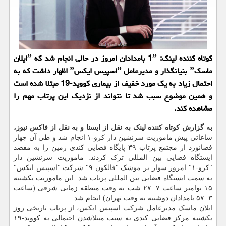
كوتاه كننده لینك: 1ˮ بامدادان امروز در حالی انجام شد كه ˮایلان
ماسكˮ بنیانگذار و مدیرعامل ˮاسپیس ایكسˮ اظهار داشت كه به
احتمال زیاد به یك مورد خفیف از بیماری كووید-19 مبتلا شده است
و همین موضوع سبب شد تا نتواند از نزدیك این پرتاب مهم را
مشاهده كند.
به گزارش کوتاه کننده لینک به نقل از ایسنا و به نقل از فاکس نیوز،
ساعاتی پیش ماموریت سرنشین دار کرو-۱ انجام شد و طی آن چهار
فضانورد از مجتمع پرتاب ۳۹ پایگاه فضایی کندی زمین را به مقصد
ایستگاه فضایی بین المللی ترک کردند. ماموریت سرنشین دار
"کرو-۱" امروز سوار بر موشک "فالکون ۹" شرکت "اسپیس ایکس"
به سمت ایستگاه فضایی بین المللی پرتاب شد. این ماموریت یکشنبه
۱۵ نوامبر ساعت ۷: ۲۷ شب به وقت منطقه زمانی شرقی (ساعت
۳: ۵۷ بامدادان دوشنبه به وقت تهران) انجام شد.
ایلان ماسک مدیرعامل شرکت اسپیس ایکس، از پرتاب تاریخی روز
یکشنبه مرکز فضایی کندی به سبب مبتلاشدن احتمالی به کووید-۱۹