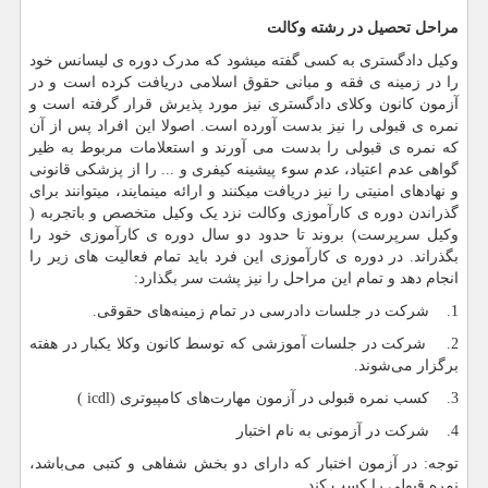
مراحل تحصیل در رشته وکالت
وکیل دادگستری به کسی گفته میشود که مدرک دوره ی لیسانس خود
را در زمینه ی فقه و مبانی حقوق اسلامی دریافت کرده است و در
آزمون کانون وکلای دادگستری نیز مورد پذیرش قرار گرفته است و
نمره ی قبولی را نیز بدست آورده است. اصولا این افراد پس از آن
که نمره ی قبولی را بدست می آورند و استعلامات مربوط به ظیر
گواهی عدم اعتیاد، عدم سوء پیشینه کیفری و ... را از پزشکی قانونی
و نهاد‌های امنیتی را نیز دریافت میکنند و ارائه مینمایند، میتوانند برای
گذراندن دوره ی کارآموزی وکالت نزد یک وکیل متخصص و باتجربه (
وکیل سرپرست) بروند تا حدود دو سال دوره ی کارآموزی خود را
بگذراند. در دوره ی کارآموزی این فرد باید تمام فعالیت های زیر را
انجام دهد و تمام این مراحل را نیز پشت سر بگذارد:
1. شرکت در جلسات دادرسی در تمام زمینه‌های حقوقی.
2. شرکت در جلسات آموزشی که توسط کانون وکلا یکبار در هفته
برگزار می‌شوند.
3. کسب نمره قبولی در آزمون مهارت‌های کامپیوتری (
icdl
)
4. شرکت در آزمونی به نام اختبار
توجه: در آزمون اختبار که دارای دو بخش شفاهی و کتبی می‌باشد،
نمره قبولی را کسب کند.