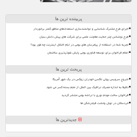
پربیننده ترین ها
اجرای طرح مشترک شناسایی و توانمندسازی استعدادهای مناطق کمتر برخوردار
طرح نوشناس چتر حمایت معاونت علمی برای شرکت های پیش دانش بنیان
تجربه شما در استفاده از پیامرسان های بومی در ایام اختلال اینترنت چه طور بود؟
اعلام فراخوان برای توسعه فناوری بومی پایش نفوذپذیری ساختمان
پربحث ترین ها
شروع سرویس پولی تاکسی خودران زوکس در یک شهر آمریکا
دقیقا به اندازه مصرف ترافیک بین الملل از حجم بسته کسر می شود
فراخوان ساخت مودم نوری با تراشه بومی منتشر گردید
خردسالان در تونل وحشت فیلترشکن ها
جدیدترین ها