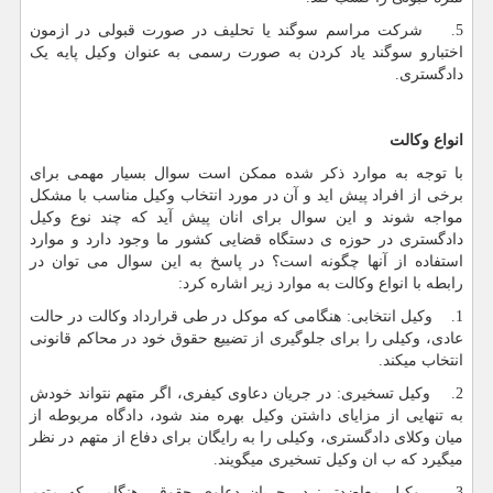
5. شرکت مراسم سوگند یا تحلیف در صورت قبولی در ازمون
اختبارو سوگند یاد کردن به صورت رسمی به عنوان وکیل پایه یک
دادگستری.
انواع وکالت
با توجه به موارد ذکر شده ممکن است سوال بسیار مهمی برای
برخی از افراد پیش اید و آن در مورد انتخاب وکیل مناسب با مشکل
مواجه شوند و این سوال برای انان پیش آید که چند نوع وکیل
دادگستری در حوزه ی دستگاه قضایی کشور ما وجود دارد و موارد
استفاده از آنها چگونه است؟ در پاسخ به این سوال می توان در
رابطه با انواع وکالت به موارد زیر اشاره کرد:
1. وکیل انتخابی: هنگامی که موکل در طی قرارداد وکالت در حالت
عادی، وکیلی را برای جلوگیری از تضییع حقوق خود در محاکم قانونی
انتخاب میکند.
2. وکیل تسخیری: در جریان دعاوی کیفری، اگر متهم نتواند خودش
به تنهایی از مزایای داشتن وکیل بهره مند شود، دادگاه مربوطه از
میان وکلای دادگستری، وکیلی را به رایگان برای دفاع از متهم در نظر
میگیرد که ب ان وکیل تسخیری میگویند.
3. وکیل معاضدتی: در جریان دعاوی حقوقی هنگامی که متهم