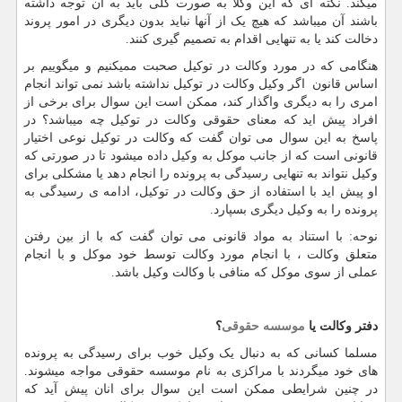
میکند. نکته ای که این وکلا به صورت کلی باید به آن توجه داشته
باشند آن میباشد که هیچ یک از آنها نباید بدون دیگری در امور پروند
دخالت کند یا به تنهایی اقدام به تصمیم گیری کنند.
هنگامی که در مورد وکالت در توکیل صحبت ممیکنیم و میگوییم بر
اساس قانون اگر وکیل وکالت در توکیل نداشته باشد نمی تواند انجام
امری را به دیگری واگذار کند، ممکن است این سوال برای برخی از
افراد پیش اید که معنای حقوقی وکالت در توکیل چه میباشد؟ در
پاسخ به این سوال می توان گفت که وکالت در توکیل نوعی اختیار
قانونی است که از جانب موکل به وکیل داده میشود تا در صورتی که
وکیل نتواند به تنهایی رسیدگی به پرونده را انجام دهد یا مشکلی برای
او پیش اید با استفاده از حق وکالت در توکیل، ادامه ی رسیدگی به
پرونده را به وکیل دیگری بسپارد.
نوحه: با استناد به مواد قانونی می توان گفت که با از بین رفتن
متعلق وکالت ، با انجام مورد وکالت توسط خود موکل و با انجام
عملی از سوی موکل که منافی با وکالت وکیل باشد.
دفتر وکالت یا
موسسه حقوقی
؟
مسلما کسانی که به دنبال یک وکیل خوب برای رسیدگی به پرونده
های خود میگردند با مراکزی به نام موسسه حقوقی مواجه میشوند.
در چنین شرایطی ممکن است این سوال برای انان پیش آید که