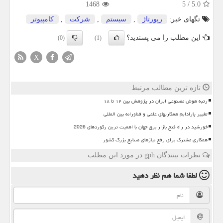
1468
5
/
5.0
تگهای خبر:
رپورتاژ
,
سیستم
,
شركت
,
كامپیوتر
این مطلب را می پسندید؟
(0)
(1)
X
تازه ترین مطالب مرتبط
رتبه هوش مصنوعی ایران در پژوهش بین ۱۲ تا ۱۸
تغییر پارادایم همکاریهای علمی و فناورانه بین المللی
خورشید در راه فتح بازار برق جهان با اهمیت ترین رکوردهای 2026
همکاری مشترک برای رفع نیازهای صنایع بزرگ کشور
نظرات بینندگان gph در مورد این مطلب
لطفا شما هم
نظر دهید