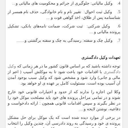
4. وکیل مالیاتی: جلوگیری از جرائم و محکومیت های مالیاتی و...
5. وکیل ثبت احوال: تغییر نام و نام خانوادگی، حذف نام همسر از
شناسنامه پس از طلاق، اخذ گواهی فوت و ...
6. وکیل شرکتی: ثبت شرکت، ضمانت نامه‌های بانکی، تشکیل
پرونده مالیاتی و ...
7. وکیل چک و سفته: رسیدگی به چک و سفته برگشتی و.......
تعهدات وکیل دادگستری
توجه داشته باشید که بر اساس قانون کشور ما در هر زمانی که
وکیل
دادگستری
با اقدامات خود باعث شود تا به موکلش آسیب ( اعم از
مالی و جانی) وارد شود و مشخص شود که وکیل سبب بوجود آمدن
آن آسیب بوده است، مسئولیت کامل بر عهده ی او خواهد بود.
وکلا این اجازه را ندارند که از حدود و اختیارات قانونی خود خارج
شوند و در تمامی مراحل پرونده های خود باید مصلحت موکل خود را
در نظر بگیرند و سپس اقدامات قانونی همچون : ارائه دادخواست و
دفاعیه، نوشتن لایحه و....
در برخی از موارد دیده شده است که یک موکل برای حل مشکل
پرونده ی خود و رسیدگی به روند دادرسی آن، چندین وکیل را انتخاب