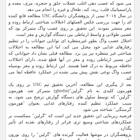
می شود که عصب دهی اغلب عضلات حلق و حنجره، مری، معده و
پاراسمپاتیک قلب، ریه، کبد، طحال و غیره را انجام می دهد.
در سال ۲۰۱۸ تیمی از پژوهشگران دانشگاه USC مطالعه قانع کننده
ای را جهت بررسی عکس العملهای اختلالات شناختی ارتباط روده و
مغز منتشر نمودند. این تحقیق بر روی عصب واگ متمرکز بود که
عصبی طولانی و واسط ارتباطی بین دستگاه گوارش و مغز است.
اختلال عصب واگ بطور غیرمنتظره ای توانایی حیوانات را در تنظیم
رفتارهای غذایی خود مختل می کند، اما این مطالعه به اختلالات
شناختی غیر منتظره نیز پی برد. مطالعه قبلی نشان داد حیواناتی که
این مسیر ارتباطی روده و مغز در آنها قطع شده، دارای اختلالات
حافظه مربوط به درک فضا هستند. این ارتباط روده و مغز بوسیله
عصب واگ نوعی نقش پیش بینی نشده در عملکرد حافظه ایفا می
کند.
بعد از پیگیری این مطالعه، آخرین تحقیق تیم USC ​​بر روی یک
هورمون کلیدی به نام "گرلین"(ghrelin) متمرکز شد. هورمون
"گرلین" که توسط سلول های دستگاه گوارش ترشح می شود، به
سبب عملکرد تنظیم کننده رفتارهای غذایی بعنوان "هورمون
گرسنگی" شناخته می شود.
فرضیه زیربنایی این تحقیق جدید این است که "گرلین" ممکنست بر
عملکردهای شناختی وسیع تری فراتر از رفتارهای تغذیه ای تأثیر
بگذارد.
پژوهشگران در موشها فعالیت گیرنده های "گرلین" را روی نورون