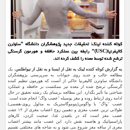
كوتاه كننده لینك: تحقیقات جدید پژوهشگران دانشگاه ˮساوترن
كالیفرنیاˮ(USC) رابطه بین عملكرد حافظه و هورمون گرسنگی
ترشح شده توسط معده را كشف كرده اند.
به گزارش کوتاه کننده لینک به نقل از ایسنا و به نقل از نیواطلس
، یک
مطالعه جالب و جدید روی حیوانات به سرپرستی پژوهشگران
دانشگاه ساوترن کالیفرنیا حاکی از آنست که هورمون تنظیم کننده
گرسنگی ترشح شده از معده نیز ممکنست بر حافظه و عملکرد
شناختی ما تأثیر بگذارد. این مطالعه برمبنای یک رشته تحقیق در حال
ادامه روی ارتباط روده و مغز بوسیله "عصب واگ" انجام شده است.
عصب "واگ" یا واگوس(پنوموگاستریک به مدلول ریوی-هضمی)
طولانی ترین عصب مغزی و دهمین زوج اعصاب مغزی از ۱۲ جفت
عصب مغز است که در بلعیدن غذا، صحبت کردن، کارهای
پاراسمپاتیک و هاضمه نقش دارد. این عصب مانند بیشتر اعصاب
مغزی از ساقه مغز شروع می شود و به شاخه های مختلفی تقسیم