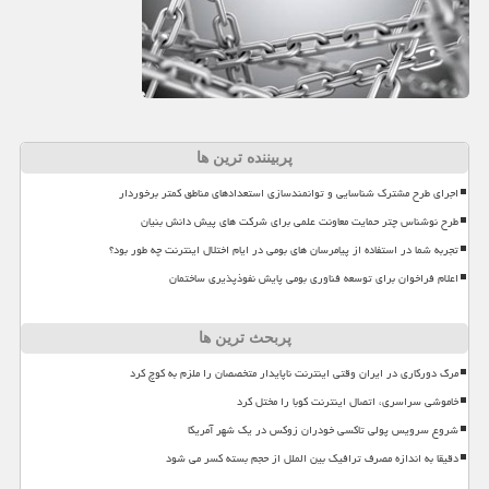
پربیننده ترین ها
اجرای طرح مشترک شناسایی و توانمندسازی استعدادهای مناطق کمتر برخوردار
طرح نوشناس چتر حمایت معاونت علمی برای شرکت های پیش دانش بنیان
تجربه شما در استفاده از پیامرسان های بومی در ایام اختلال اینترنت چه طور بود؟
اعلام فراخوان برای توسعه فناوری بومی پایش نفوذپذیری ساختمان
پربحث ترین ها
مرگ دورکاری در ایران وقتی اینترنت ناپایدار متخصصان را ملزم به کوچ کرد
خاموشی سراسری، اتصال اینترنت کوبا را مختل کرد
شروع سرویس پولی تاکسی خودران زوکس در یک شهر آمریکا
دقیقا به اندازه مصرف ترافیک بین الملل از حجم بسته کسر می شود