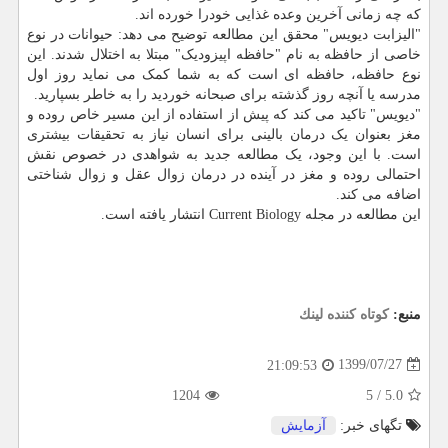
که چه زمانی آخرین وعده غذایی خودرا خورده اند.
"الیزابت دیویس" محقق این مطالعه توضیح می دهد: حیوانات در نوع
خاصی از حافظه به نام "حافظه اپیزودیک" مبتلا به اختلال شدند. این
نوع حافظه، حافظه ای است که به شما کمک می نماید روز اول
مدرسه یا آنچه روز گذشته برای صبحانه خوردید را به خاطر بسپارید.
"دیویس" تاکید می کند که پیش از استفاده از این مسیر خاص روده و
مغز بعنوان یک درمان بالینی برای انسان نیاز به تحقیقات بیشتری
است. با این وجود، یک مطالعه جدید به شواهدی در خصوص نقش
احتمالی روده و مغز در آینده در درمان زوال عقل و زوال شناختی
اضافه می کند.
این مطالعه در مجله Current Biology انتشار یافته است.
منبع:
كوتاه كننده لینك
1399/07/27
21:09:53
1204
5
/
5.0
تگهای خبر:
آزمایش