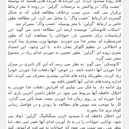
های روده مسدود کردند. این گیرنده ها گیرنده هایی هستند که بوسیله
"عصب واگ" در واکنش به ترشحات "گرلین" در روده با مغز ارتباط
برقرار می کنند. بدین سبب برخلاف مطالعه قبلی که به شکل
گسترده ای ارتباط "عصب واگ" را مختل می کرد، این مطالعه بطور
خاص بر ارتباط "گرلین" با مغز بوسیله "عصب واگ" متمرکز شد.
"اسکات کانوسکی" نویسنده ارشد این مطالعه جدید می گوید: این
آزمایشات برای نخستین بار، حیواناتی را مشاهده کرد که بطور
غیرمنتظره ای بیشتر غذا می خوردند. موشها وزن بیشتری پیدا کردند
و اختلالاتی در تنظیم گلوکز نشان دادند. با این وجود، این انسداد
مغزی-روده ای "گرلین" بطور عجیبی به خوردن غذای زیاد در مجموع
منجر نمی گردد.
"کانوسکی" می گوید: به نظر نمی رسد که این کار تاثیری در میزان
غذا خوردن آنها داشته باشد. در عوض، آنها دفعات غذا خوردن خودرا
زیاد کردند، بطوریکه وعده های غذایی بیشتری مصرف می کردند، اما
اندازه وعده های غذایی آنها کاهش یافته بود.
وی ادامه داد: ما فکر می نماییم که افزایش دفعات غذا خوردن به
اختلال حافظه آنها مربوط می شود. در خاطر داشتن آخرین باری که
غذا خورده اید بر روی زمان غذا خوردن مجدد شما تأثیر می گذارد.
کار ما موجب شد موش های مطالعه ما زودتر و در فواصل زمانی
کوتاه تری غذا بخورند.
این اختلال حافظه که با مسدود کردن سیگنالینگ "گرلین" ایجاد می
شود، توانایی حیوانات را در به یاد آوردن غذای آنها تغییر نمی دهد، اما
بنظر می رسد سبب می شود که حیوانات به سرعت فراموش کنند