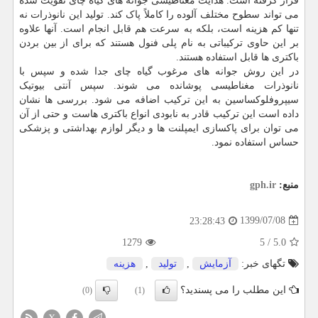
قرار گرفته است. هدایت مغناطیسی جوانه های گیاه چای تقویت شده
می تواند سطوح مختلف آلوده را کاملاً پاک کند. تولید این نانوذرات نه
تنها کم هزینه است، بلکه به سرعت هم قابل انجام است. آنها علاوه
بر این حاوی ترکیباتی به نام پلی فنول هستند که برای از بین بردن
باکتری ها قابل استفاده هستند.
در این روش جوانه های مرغوب گیاه چای جدا شده و سپس با
نانوذرات مغناطیسی پوشانده می شوند. سپس آنتی بیوتیک
سیپروفلوکساسین به این ترکیب اضافه می شود. بررسی ها نشان
داده است این ترکیب قادر به نابودی انواع باکتری هاست و حتی از آن
می توان برای پاکسازی ایمپلنت ها و دیگر لوازم بهداشتی و پزشکی
حساس استفاده نمود.
منبع:
gph.ir
1399/07/08
23:28:43
1279
5
/
5.0
تگهای خبر:
آزمایش
,
تولید
,
هزینه
این مطلب را می پسندید؟
(0)
(1)
X