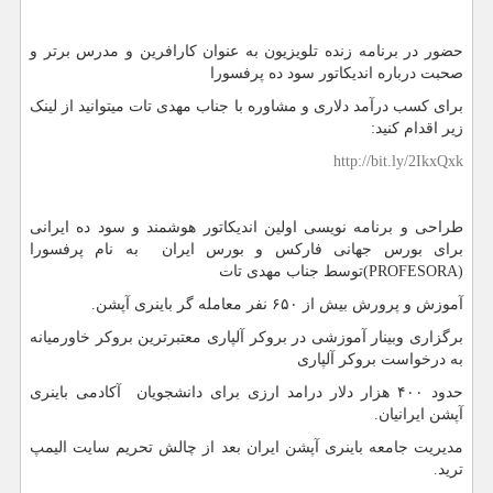
حضور در برنامه زنده تلویزیون به عنوان کارافرین و مدرس برتر و
صحبت درباره اندیکاتور سود ده پرفسورا
برای کسب درآمد دلاری و مشاوره با جناب مهدی تات میتوانید از لینک
زیر اقدام کنید:
http://bit.ly/2IkxQxk
طراحی و برنامه نویسی اولین اندیکاتور هوشمند و سود ده ایرانی
برای بورس جهانی فارکس و بورس ایران به نام پرفسورا
(PROFESORA)توسط جناب مهدی تات
آموزش و پرورش بیش از ۶۵۰ نفر معامله گر باینری آپشن.
برگزاری وبینار آموزشی در بروکر آلپاری معتبرترین بروکر خاورمیانه
به درخواست بروکر آلپاری
حدود ۴۰۰ هزار دلار درامد ارزی برای دانشجویان آکادمی باینری
آپشن ایرانیان.
مدیریت جامعه باینری آپشن ایران بعد از چالش تحریم سایت الیمپ
ترید.