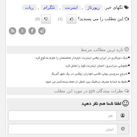
تگهای خبر:
رپورتاژ
,
اینترنت
,
تلگرام
,
ربات
این مطلب را می پسندید؟
(0)
(1)
X
تازه ترین مطالب مرتبط
مرگ دورکاری در ایران وقتی اینترنت ناپایدار متخصصان را ملزم به کوچ کرد
خاموشی سراسری، اتصال اینترنت کوبا را مختل کرد
شروع سرویس پولی تاکسی خودران زوکس در یک شهر آمریکا
دقیقا به اندازه مصرف ترافیک بین الملل از حجم بسته کسر می شود
نظرات بینندگان gph در مورد این مطلب
لطفا شما هم
نظر دهید