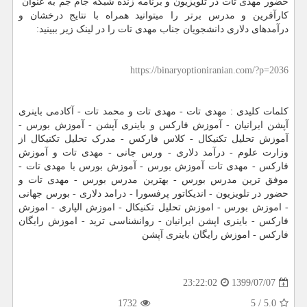
حضور مهدی تات در تلویزیون و برنامه زنده شبکه جام جم به عنوان
کارآفرین و مدرس برتر را میتوانید همراه با نتایج درخشان و
درآمدهای دلاری دانشجویان جناب مهدی تات را در لینک زیر ببینید:
https://binaryoptioniranian.com/?p=2036
کلمات کلیدی : مهدی تات - مهدی تات و محمد تات - آکادمی باینری
آپشن ایرانیان - آموزش فارکس و باینری آپشن - آموزش بورس -
آموزش تحلیل تکنیکال - کلاس فارکس - مدرک تحلیل تکنیکال از
وزارت علوم - درآمد دلاری - ورس جانی - مهدی تات و آموزش
فارکس - مهدی تات آموزش بورس - آموزش بورس با مهدی تات -
موفق ترین مدرس بورس - بهترین مدرس بورس - مهدی تات و
حضور در تلویزیون - اندیکاتور پرفسورا - درامد دلاری - بورس جهانی
- اموزش بورس - اموزش تحلیل تکنیکال - اموزش الپاری - اموزش
فارکس - باینری اپشن ایرانیان - روانشناسی ترید - اموزش رایگان
فارکس - اموزش رایگان باینری آپشن
1399/07/07
23:22:02
1732
5
/
5.0