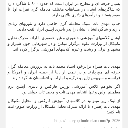
بسیار حرفه ای و مطرح در ایران است که حدود ۸۰۰ تا شاگرد دارد
که شاگردهای ایشان در مسابقات مختلف معامله گری نفرات اول تا
سوم هستند و درآمدهای دلاری بالایی دارند.
جناب مهدی تات سبک معامله گری خاصی دارد و تئوریهای زیادی
دارند و شاگردانشان ایشان را پدر باینری آپشن ایران لقب دادند.
ایشان کلاسهای آموزشی حضوری و غیر حضوری با ارائه مدرک تحلیل
تکنیکال از وزارت علوم برگزار میکنن و در شهرهایی چون شیراز و
مشهد و انزلی و رشت و غیره کلاسهای آموزشی برگزار کرده اند.
مهدی تات همراه برادرخود استاد محمد تات به پرورش معامله گران
حرفه ای میپردازند و در نیمی از دنیا از جمله ایران و امریکا و
فرانسه و سوییس ژاپن و ترکیه و امارات و افغانستان شاگرد دارند...
اگر بخواهم کلاس آموزشی بورس فارکس و باینری آپشن برم
مطمئنم اولین و تنها انتخابم مهدی تات و محمد تات خواهد بود.
از لینک زیر میتوانید در کلاسهای آموزش فارکس و تحلیل تکنیکال
مهدی تات (همراه با ارائه مدرک تحلیل تکنیکال از وزارت علوم) ثبت
نام کنید:
https://binaryoptioniranian.com/?p=2036