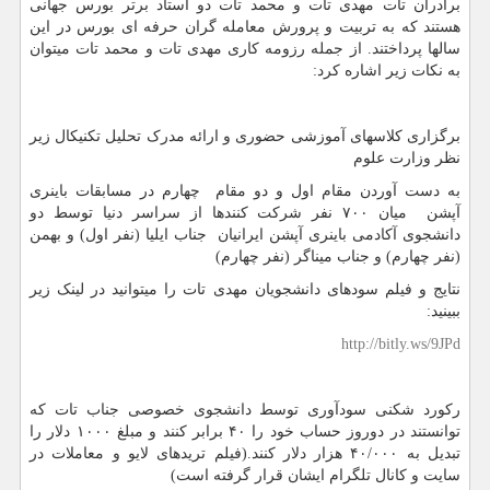
برادران تات مهدی تات و محمد تات دو استاد برتر بورس جهانی
هستند که به تربیت و پرورش معامله گران حرفه ای بورس در این
سالها پرداختند. از جمله رزومه کاری مهدی تات و محمد تات میتوان
به نکات زیر اشاره کرد:
برگزاری کلاسهای آموزشی حضوری و ارائه مدرک تحلیل تکنیکال زیر
نظر وزارت علوم
به دست آوردن مقام اول و دو مقام چهارم در مسابقات باینری
آپشن میان ۷۰۰ نفر شرکت کنندها از سراسر دنیا توسط دو
دانشجوی آکادمی باینری آپشن ایرانیان جناب ایلیا (نفر اول) و بهمن
(نفر چهارم) و جناب میناگر (نفر چهارم)
نتایج و فیلم سودهای دانشجویان مهدی تات را میتوانید در لینک زیر
ببینید:
http://bitly.ws/9JPd
رکورد شکنی سودآوری توسط دانشجوی خصوصی جناب تات که
توانستند در دوروز حساب خود را ۴۰ برابر کنند و مبلغ ۱۰۰۰ دلار را
تبدیل به ۴۰/۰۰۰ هزار دلار کنند.(فیلم تریدهای لایو و معاملات در
سایت و کانال تلگرام ایشان قرار گرفته است)