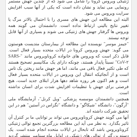
ژنتیکی ویروس کرونا را شامل می شود که از چندین جهش مستمر
رونمایی می نماید و نشان داده است که یکی از آنها سبب افزایش
سرایت ویروس می شود.
البته این مطالعه این جهش های مسری را با احتمال بالاتر مرگ یا
تغییر نتایج بالینی ارتباط نداده است. دانشمندان می گویند همه
ویروس ها گرفتار جهش های ژنتیکی می شوند و بسیاری از آنها قابل
توجه نیستند.
"جیمز موسر" نویسنده این مطالعه از بیمارستان متدیست هوستون
می گوید: جهش ویروس کرونا در ایالات متحده بسیار فعال است.
قابل ذکر است که ویروس های خانواده کروناویروس مانند "SARS-
CoV-۲" نسبتاً پایدار هستند، چونکه دارای یک مکانیسم تصحیح هستند
که طی تکثیر فعال باقی می مانند، اما هر جهش مانند ریختن یک تاس
است و از آنجائیکه انتقال این ویروس در ایالات متحده بسیار فعال
است و هم اکنون هر روزه شاهد دهها هزار ابتلای جدید است، هیچ
فرصتی برای جهش با تنظیمات افزایش شدت برای انسان نداشته
است.
همچنین دانشمندان موسسه پزشکی "ویل کرنل"، آزمایشگاه ملی
"آرگون"، دانشگاه "شیکاگو" و دانشگاه "تگزاس در آستین" هم در این
تحقیق شرکت داشته اند.
آنها می گویند جهش کروناویروس می تواند بر توانایی ما بر کنترل آن
تاثیر بگذارد. به نظر می آید این مطالعه بزرگترین تجمع توالی ژنتیکی
کروناویروس باشد که تابحال در ایالات متحده انجام شده است. یک
دسته بزرگتر از توالی های ژنتیکی در اوایل ماه سپتامبر منتشر گردید