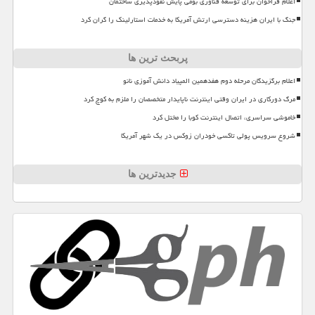
اعلام فراخوان برای توسعه فناوری بومی پایش نفوذپذیری ساختمان
جنگ با ایران هزینه دسترسی ارتش آمریکا به خدمات استارلینک را گران کرد
پربحث ترین ها
اعلام برگزیدگان مرحله دوم هفدهمین المپیاد دانش آموزی نانو
مرگ دورکاری در ایران وقتی اینترنت ناپایدار متخصصان را ملزم به کوچ کرد
خاموشی سراسری، اتصال اینترنت کوبا را مختل کرد
شروع سرویس پولی تاکسی خودران زوکس در یک شهر آمریکا
جدیدترین ها