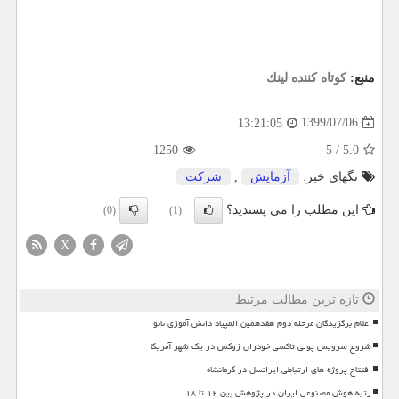
منبع:
كوتاه كننده لینك
1399/07/06
13:21:05
1250
5
/
5.0
تگهای خبر:
آزمایش
,
شركت
این مطلب را می پسندید؟
(0)
(1)
X
تازه ترین مطالب مرتبط
اعلام برگزیدگان مرحله دوم هفدهمین المپیاد دانش آموزی نانو
شروع سرویس پولی تاکسی خودران زوکس در یک شهر آمریکا
افتتاح پروژه های ارتباطی ایرانسل در کرمانشاه
رتبه هوش مصنوعی ایران در پژوهش بین ۱۲ تا ۱۸