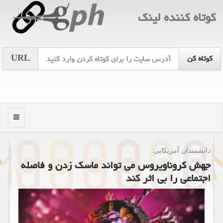
كوتاه كننده لینك
URL
منو
دانشمندان آمریكایی:
جهش كروناویروس می تواند ماسك زدن و فاصله
اجتماعی را بی اثر كند