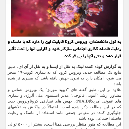
به قول دانشمندان، ویروس كرونا قابلیت این را دارد كه با ماسك و
رعایت فاصله گذاری اجتماعی سازگار شود و كارایی آنها را تحت تأثیر
قرار دهد و حتی آنها را بی اثر كند.
به گزارش کوتاه کننده لینک به نقل از ایسنا و به نقل از آی ای
، طبق
نتایج یک مطالعه جدید، ویروس کرونا که به بیماری کووید-۱۹ منجر
می شود، امکان دارد به نحوی جهش یافته باشد که مسری تر شده
باشد.
علاوه بر این، طبق گفته های "دیوید مورنز" یک ویروس شناس و
مشاور ارشد "آنتونی فائوچی" مدیر انستیتوی ملی آلرژی و بیماری
های عفونی آمریکا(NIAID)، جهش های تصادفی کروناویروس جدید
که در این مطالعه ذکر شده است، احتمالاً در واکنش به تلاشهای
جلوگیری کننده در مقیاس جمعی مانند استفاده از ماسک و رعایت
فاصله اجتماعی بوده باشد.
این مطالعه که هنوز منتظر بررسی همتا است، بیشتر از ۵۰۰۰ توالی