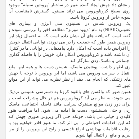
و نشان داد جهش ایجاد کننده تغییر در ساختار "پروتئین سنبله" موجود
روی سطح کروناویروس می تواند مسئول گسترش نامتناسب آن
سویه خاص از ویروس کرونا باشد.
یک ویروس شناس در انستیتوی ملی آلرژی و بیماری های
عفونی(NIAID) به نام "دیوید مورنز" مطالعه اخیر را بررسی نموده و
گفته است که یافته های آن نشان داده است که به احتمال زیاد این
ویروس همین طور که جمعیت را در می نوردد، توانایی انتقال خویش
را افزایش داده است که امکان دارد پیامدهایی در توانایی ما در کنترل
آن داشته باشد و کروناویروس امکان دارد خویش را با فاصله گذاری
اجتماعی و ماسک زدن سازگار کند.
وی اظهار داشت: پوشیدن ماسک، شستن دست ها و همه اینها مانع
انتقال یا سرایت ویروس می باشد، اما این ویروس با توجه با جهش
های ژنتیکی که انجام می دهد از نظر نظریه می تواند از این موانع
عبور کند.
همین طور که واکسن های بالقوه کرونا به دسترسی عمومی نزدیک
می شوند، به نظر می آید کروناویروس هم در حال پیشرفت است و
برای دور زدن موانع مشترک سرایت مانند فاصله اجتماعی، ماسک
زدن و حتی شستشوی دست ها آماده می شود. اما مراقبت هنوز
کلیدی و حیاتی می باشد، چونکه حتی اگر ویروس طوری جهش کند
که این اقدامات احتیاطی را بی اثر کند، ما هنوز قادر خواهیم بود با
رعایت اقدامات بهداشتی انواع قدیمی و رایج این ویروس را از بین
ببریم و مانع از انتقال آنها شویم.