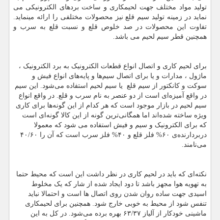
تولید مواد مختلف جهت لحیمکاری و ساخت بردهای الکترونیکی می
نماید در زمینه تولید سیم قلع نیز محصولات مختلفی را ارائه مینماید.
تفاوت این محصولات در صد خلوص قلع و نسبت قلع به سرب و
همچنین قطر سیم لحیم می باشد.
برای لحیم کاری و اتصال انواع قطعات الکترونیک به برد الکترونیک ،
ماژول ، مدارات و یا برای اتصال سیم‌ها و پایه‌های انواع فیش و
سوکت و کانکتور از سیم قلع یا سیم لحیم استفاده می‌شود. این سیم
در واقع آمیزه‌ای است از دو عنصر به نام سرب و قلع. در واقع انواع
سیم لحیم در بازار موجود است که هر کدام از این گونه‌ها برای کاری
ویژه ساخته شده‌اند اما همگانی‌ترین گونه از این کالا گونه‌ای است
که برای الکترونیک و سیم و فیش استفاده می شود که معمولا
دربردارنده‌ی
۶۰%
فلز قلع و
۴۰%
فلز سرب است که آن را
۴۰/۶۰
می‌نامند.
نکته‌ای که باید در لحیم‌ کاری در نظر داشت این است که محیط حتما
به تهویه هوا مجهز باشد تا دود ایجاد شده از شار که یک مخلوط
اسیدی جهت ساده روان شدن روی اتصال ها است و احتمالا نباید
تنفس شود از محیط به خوبی خارج شود. همچنین برای لحیمکاری
ماشینی خودکار از آلیاز
۶۳/۳۷
بهره برده می‌شود. در کل به این