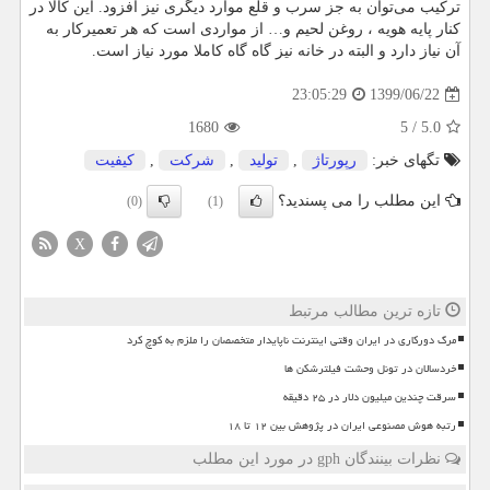
ترکیب می‌توان به جز سرب و قلع موارد دیگری نیز افزود. این کالا در
کنار پایه هویه ، روغن لحیم و… از مواردی است که هر تعمیرکار به
آن نیاز دارد و البته در خانه نیز گاه گاه کاملا مورد نیاز است.
1399/06/22
23:05:29
1680
5
/
5.0
تگهای خبر:
رپورتاژ
,
تولید
,
شركت
,
كیفیت
این مطلب را می پسندید؟
(0)
(1)
X
تازه ترین مطالب مرتبط
مرگ دورکاری در ایران وقتی اینترنت ناپایدار متخصصان را ملزم به کوچ کرد
خردسالان در تونل وحشت فیلترشکن ها
سرقت چندین میلیون دلار در ۲۵ دقیقه
رتبه هوش مصنوعی ایران در پژوهش بین ۱۲ تا ۱۸
نظرات بینندگان gph در مورد این مطلب