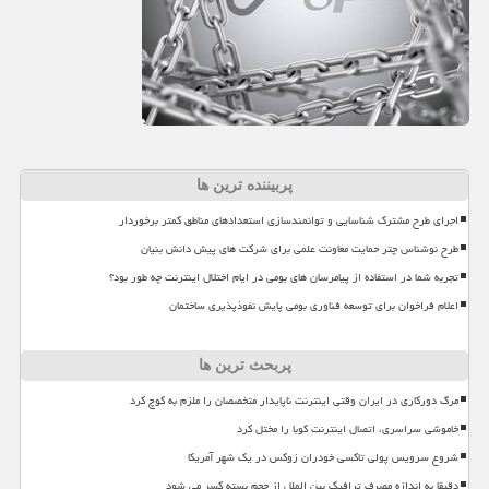
پربیننده ترین ها
اجرای طرح مشترک شناسایی و توانمندسازی استعدادهای مناطق کمتر برخوردار
طرح نوشناس چتر حمایت معاونت علمی برای شرکت های پیش دانش بنیان
تجربه شما در استفاده از پیامرسان های بومی در ایام اختلال اینترنت چه طور بود؟
اعلام فراخوان برای توسعه فناوری بومی پایش نفوذپذیری ساختمان
پربحث ترین ها
مرگ دورکاری در ایران وقتی اینترنت ناپایدار متخصصان را ملزم به کوچ کرد
خاموشی سراسری، اتصال اینترنت کوبا را مختل کرد
شروع سرویس پولی تاکسی خودران زوکس در یک شهر آمریکا
دقیقا به اندازه مصرف ترافیک بین الملل از حجم بسته کسر می شود