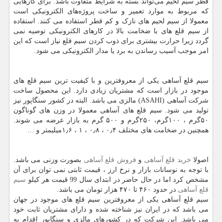
قطر سیم لحیم می‌تواند بسته به شرایط متفاوت باشد. برای کارهایی
که مربوط به موارد تعمیر و ساخت پروژه‌های الکترونیکی است
معمولا از سیم لحیم های نازک و کم قطر استفاده می کنند. استفاده
از سیم قلع های با ضخامت بالا در کارهای الکترونیکی توصیه نمی
گردد زیرا حرارت بیشتری برای ذوب کردن سیم قلع نیاز است که این
امر موجب آسیب رساندن به برد یا مدار الکترونیکی می شود.
سیم قلع آساهی یکی از معروفترین و با کیفیت ترین سیم قلع های
موجود در بازار است که مشتریان زیادی دارد. این محصول ساخت
شرکت آساهی (
ASAHI
) مالزی می باشد. البته در کشور سنگاپور نیز
تولید می شود. سیم قلع های آساهی معمولا در وزن های گوناگون
۵۰گرم ، ۱۰۰گرم، ۲۵۰گرم و ۵۰۰ گرم به بازار عرضه می شوند.
همچنین در ضخامت های مختلف ۰٫۴ ، ۰٫۸ ، ۱ ، ۱٫۶میلیمتر و …
اصولا
خرید قلع آساهی
و
فروش قلع آساهی
بصورت وزنی می باشد.
با توجه به نوسانات بازار و نرخ ارز ، قیمت ثابتی نمی توان برای آن
مشخص کرد اما در حال حاضر در ابتدای سال 99 قیمت هر کیلو
سیم
قلع آساهی
در حدود ۴۶۰ تا ۴۷۰ هزار تومان می باشد.
سیم قلع آساهی یکی از معروفترین سیم قلع های موجود در جهان
می باشد که در ایران نیز شناخته شده و دارای مشتریان ثابت خود
می باشد. این شرکت که در کشورهای مالزی و سنگاپور اقدام به