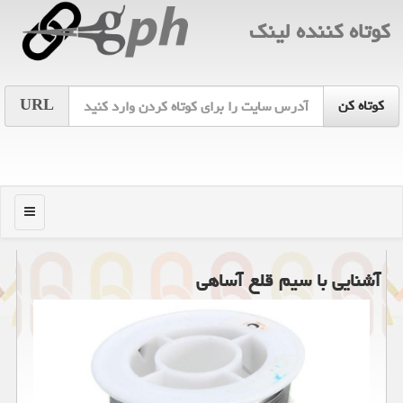
كوتاه كننده لینك
URL
منو
آشنایی با سیم قلع آساهی