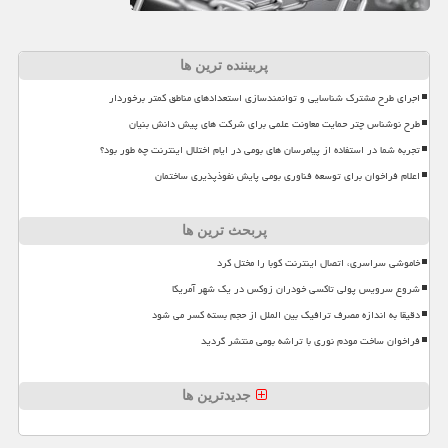
پربیننده ترین ها
اجرای طرح مشترک شناسایی و توانمندسازی استعدادهای مناطق کمتر برخوردار
طرح نوشناس چتر حمایت معاونت علمی برای شرکت های پیش دانش بنیان
تجربه شما در استفاده از پیامرسان های بومی در ایام اختلال اینترنت چه طور بود؟
اعلام فراخوان برای توسعه فناوری بومی پایش نفوذپذیری ساختمان
پربحث ترین ها
خاموشی سراسری، اتصال اینترنت کوبا را مختل کرد
شروع سرویس پولی تاکسی خودران زوکس در یک شهر آمریکا
دقیقا به اندازه مصرف ترافیک بین الملل از حجم بسته کسر می شود
فراخوان ساخت مودم نوری با تراشه بومی منتشر گردید
جدیدترین ها