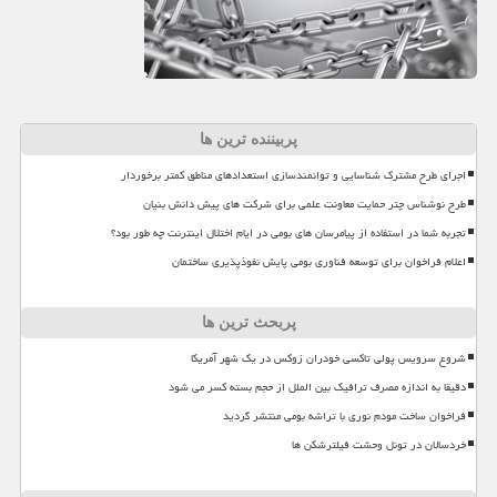
پربیننده ترین ها
اجرای طرح مشترک شناسایی و توانمندسازی استعدادهای مناطق کمتر برخوردار
طرح نوشناس چتر حمایت معاونت علمی برای شرکت های پیش دانش بنیان
تجربه شما در استفاده از پیامرسان های بومی در ایام اختلال اینترنت چه طور بود؟
اعلام فراخوان برای توسعه فناوری بومی پایش نفوذپذیری ساختمان
پربحث ترین ها
شروع سرویس پولی تاکسی خودران زوکس در یک شهر آمریکا
دقیقا به اندازه مصرف ترافیک بین الملل از حجم بسته کسر می شود
فراخوان ساخت مودم نوری با تراشه بومی منتشر گردید
خردسالان در تونل وحشت فیلترشکن ها