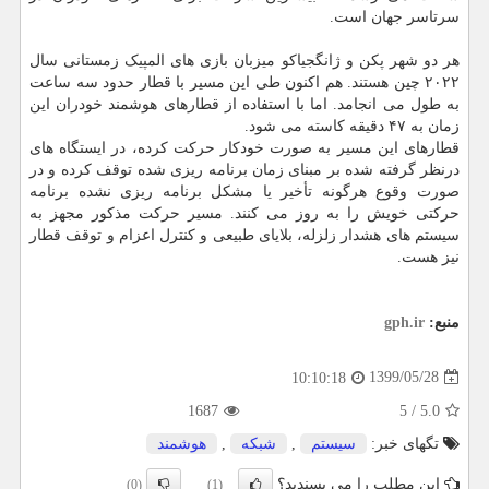
سرتاسر جهان است.
هر دو شهر پکن و ژانگجیاکو میزبان بازی های المپیک زمستانی سال
۲۰۲۲ چین هستند. هم اکنون طی این مسیر با قطار حدود سه ساعت
به طول می انجامد. اما با استفاده از قطارهای هوشمند خودران این
زمان به ۴۷ دقیقه کاسته می شود.
قطارهای این مسیر به صورت خودکار حرکت کرده، در ایستگاه های
درنظر گرفته شده بر مبنای زمان برنامه ریزی شده توقف کرده و در
صورت وقوع هرگونه تأخیر یا مشکل برنامه ریزی نشده برنامه
حرکتی خویش را به روز می کنند. مسیر حرکت مذکور مجهز به
سیستم های هشدار زلزله، بلایای طبیعی و کنترل اعزام و توقف قطار
نیز هست.
منبع:
gph.ir
1399/05/28
10:10:18
1687
5
/
5.0
تگهای خبر:
سیستم
,
شبكه
,
هوشمند
این مطلب را می پسندید؟
(0)
(1)