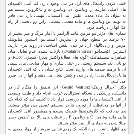
خنثی کردن رادیکال های آزاد در بدن وجود دارد، اما آنتی اکسیدان
های اصلی عبارتند از: ویتامین ای، ویتامین ث و بتاکاروتن. سلنیم هم
به عنوان یک ماده معدنی نقش آنتی اکسیدانی مهمی دارد. بدن قادر
به تولید این ویتامین ها و ماده معدنی نیست، ازاین رو بایستی از راه
غذا آنها را دریافت کرد.
بیماری های دژنراتیو مزمن مانند آلزایمر با آمار مرگ و میر بیشتر از
۷۰ درصد در سطح جهان و استرس اکسیداتیو، اسیدوز متابولیک
مزمن و رادیکالهای آزاد در بدن، نقش اساسی در روند پیری دارند.
استرس اکسیداتیو (Oxidative stress‎) بازتاب دهنده عدم تعادل میان
تظاهرات سیستماتیک "گونه های فعال(واکنش پذیر) اکسیژن"(ROS) و
توانایی یک سیستم زیستی در خنثی سازی و مهار میانجی های سمی
آن یا ترمیم صدمه های وارده است. نتایج نشان داد که آنتی اکسیدان
ها با رادیکال های آزاد در بدن واکنش نشان می دهند و آنها را بی ضرر
می کنند.
دکتر "جرالد ورینک"(Gerald Veurink) این تحقیق را هنگام کار در
دانشکده پزشکی دانشگاه استرالیای غربی انجام داد و طیف وسیعی
از آنتی اکسیدان ها را مورد بررسی قرار داد تا کشف کند که کدام یک
از آنها در محافظت از نورون ها در سیستم عصبی بدن مؤثر هستند.
وی دریافت که کاروتنوئیدها فنولیک پیچیده و همینطور آنتی اکسیدان
هایی مانند ویتامین C و ویتامین E در غلظت های بالا، در کاهش خطر
مبتلا شدن به بیماری آلزایمر مؤثر هستند.
وی اظهار داشت: در حالیکه یک رژیم غذایی سرشار از مواد مغذی به