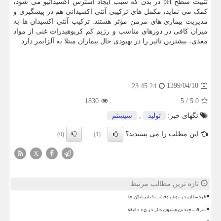
تثبیت سطح pH در بدن که سبب ایجاد استرس اکسیداتیو می شود،
کمک می نماید، مکمل های ترکیبی آنتی اکسیدانی هم در پیشگیری و
مدیریت بیماری های مزمن مؤثر هستند. ترکیب آنتی اکسیدان ها به
میزان کافی در دوزهای مناسب و رژیم کم کربوهیدرات غنی از مواد
مغذی، بیشترین تاثیر را در بهبودی حال بیماران مبتلا به آلزایمر دارد.
1399/04/10
23:45:24
1830
5
/
5.0
تگهای خبر:
تولید
,
سیستم
این مطلب را می پسندید؟
(0)
(1)
X
تازه ترین مطالب مرتبط
خردسالان در تونل وحشت فیلترشکن ها
سرقت چندین میلیون دلار در ۲۵ دقیقه