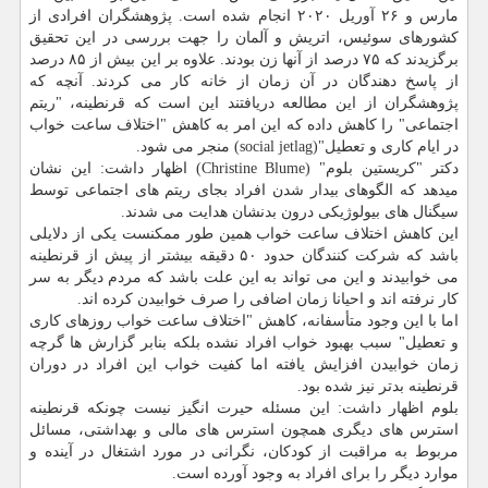
مارس و ۲۶ آوریل ۲۰۲۰ انجام شده است. پژوهشگران افرادی از
کشورهای سوئیس، اتریش و آلمان را جهت بررسی در این تحقیق
برگزیدند که ۷۵ درصد از آنها زن بودند. علاوه بر این بیش از ۸۵ درصد
از پاسخ دهندگان در آن زمان از خانه کار می کردند. آنچه که
پژوهشگران از این مطالعه دریافتند این است که قرنطینه، "ریتم
اجتماعی" را کاهش داده که این امر به کاهش "اختلاف ساعت خواب
در ایام کاری و تعطیل"(social jetlag) منجر می شود.
دکتر "کریستین بلوم" (Christine Blume) اظهار داشت: این نشان
میدهد که الگوهای بیدار شدن افراد بجای ریتم های اجتماعی توسط
سیگنال های بیولوژیکی درون بدنشان هدایت می شدند.
این کاهش اختلاف ساعت خواب همین طور ممکنست یکی از دلایلی
باشد که شرکت کنندگان حدود ۵۰ دقیقه بیشتر از پیش از قرنطینه
می خوابیدند و این می تواند به این علت باشد که مردم دیگر به سر
کار نرفته اند و احیانا زمان اضافی را صرف خوابیدن کرده اند.
اما با این وجود متأسفانه، کاهش "اختلاف ساعت خواب روزهای کاری
و تعطیل" سبب بهبود خواب افراد نشده بلکه بنابر گزارش ها گرچه
زمان خوابیدن افزایش یافته اما کفیت خواب این افراد در دوران
قرنطینه بدتر نیز شده بود.
بلوم اظهار داشت: این مسئله حیرت انگیز نیست چونکه قرنطینه
استرس های دیگری همچون استرس های مالی و بهداشتی، مسائل
مربوط به مراقبت از کودکان، نگرانی در مورد اشتغال در آینده و
موارد دیگر را برای افراد به وجود آورده است.