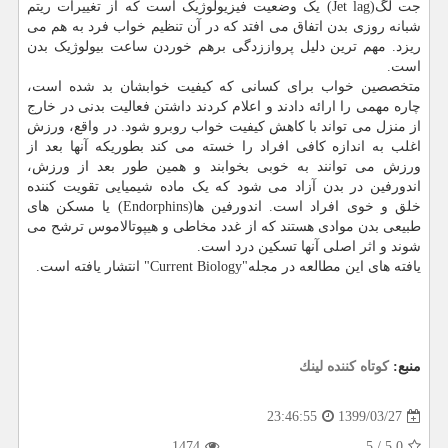
جت لگ(Jet lag) یک وضعیت فیزیولوژیک است که از تغییرات ریتم
شبانه روزی بدن اتفاق می افتد که در آن تنظیم خواب فرد به هم می
ریزد. مهم ترین دلیل پرواززدگی برهم خوردن ساعت بیولوژیک بدن
است.
متخصصین خواب برای کسانی که کیفیت خوابشان بد شده است،
چاره مهمی را ارائه دادند و اعلام کردند داشتن فعالیت بدنی در خارج
از منزل می تواند با کاهش کیفیت خواب روبرو شود. در واقع، ورزش
اغلب به اندازه کافی افراد را خسته می کند بطوریکه آنها بعد از
ورزش می توانند به خوبی بخوابند و همین طور بعد از ورزش،
اندورفین در بدن آزاد می شود که یک ماده شیمیایی تقویت کننده
خلق و خوی افراد است. اندورفین ها(Endorphins) یا مسکن های
طبیعی بدن موادی هستند که از غدد مخاطی و هیپوتالاموس ترشح می
شوند و اثر اصلی آنها تسکین درد است.
یافته های این مطالعه در مجله"Current Biology" انتشار یافته است.
منبع:
كوتاه كننده لینك
1399/03/27
23:46:55
1474
5
/
5.0