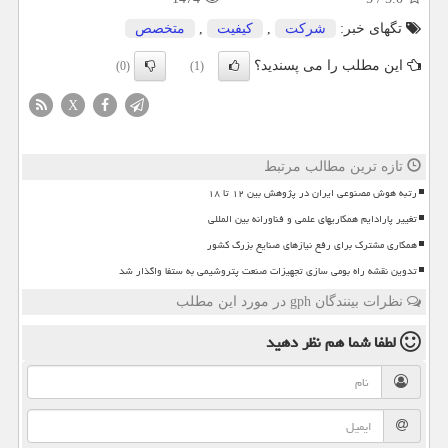
تگهای خبر:
شركت
,
كیفیت
,
متخصص
این مطلب را می پسندید؟
(0)
(1)
X
تازه ترین مطالب مرتبط
رتبه هوش مصنوعی ایران در پژوهش بین ۱۲ تا ۱۸
تغییر پارادایم همکاریهای علمی و فناورانه بین المللی
همکاری مشترک برای رفع نیازهای صنایع بزرگ کشور
تدوین نقشه راه بومی سازی تجهیزات صنعت پتروشیمی به ستفا واگذار شد
نظرات بینندگان gph در مورد این مطلب
لطفا شما هم
نظر دهید