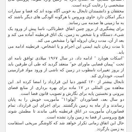
مشخصی را رعایت کرده است.
محققان و دانشمندان تابحال به خوبی آگاه بوده اند که فضا و سیارات
دیگر امکان دارد حاوی ویروس یا هرگونه آلودگی های دیگر باشند که
به ما زمینی ها صدمه می رسانند.
برای پیشگیری از بروز چنین اتفاق خطرناکی، ناسا پیش از ورود یک
شیء، دستگاه و یا شخص به زمین، یک اتاق قرنطینه آماده می کند و
بعد از آن، مدت زمان ایزوله آنها را مشخص می کند.
تا مدت زمان تایید ایمنی این اجرام و یا اشخاص، قرنطینه ادامه می
یابد.
"اسکات هوبارد " ادامه داد، در سال ۱۹۶۷ میلادی توافق نامه ای
تحت "پیمان فضایی ماورای جو" منعقد گردید که طی آن طرفین باید
از بروز تغییرات نامطوب در زمین که ناشی از ورود مواد فرازمینی
است، خودداری کند.
تابحال بیشتر از ۱۲۰ کشور دنیا این قرارداد را امضا کرده اند. این
معاهده بین المللی در ۱۷ ماده برای بهره برداری از منابع فضای
بیرونی و نخستین پایه برای نگارش و تصویب قانون فضا است.
دو سال بعد، فضانوردان "آپولو۱۱" مأموریت خویش را به پایان
رساندند و از ماه به زمین بازگشتند. برای اجرای این قرارداد، تمام
فضانوردان مأموریت در اتاق قرنطینه باقی ماندند تا مطمئن شوند
هیچ ویروسی از فضا به زمین وارد نشده است.
حال این اتفاق زمانی تکرار خواهد شد که کاوشگر مریخی استقامت
به زمین بازگردد.