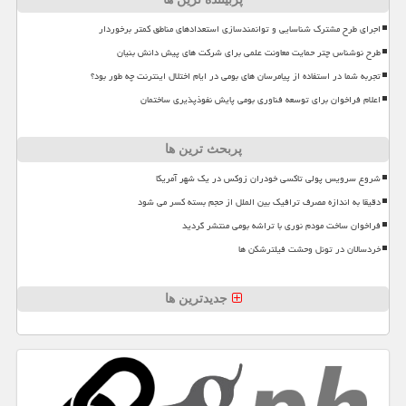
اجرای طرح مشترک شناسایی و توانمندسازی استعدادهای مناطق کمتر برخوردار
طرح نوشناس چتر حمایت معاونت علمی برای شرکت های پیش دانش بنیان
تجربه شما در استفاده از پیامرسان های بومی در ایام اختلال اینترنت چه طور بود؟
اعلام فراخوان برای توسعه فناوری بومی پایش نفوذپذیری ساختمان
پربحث ترین ها
شروع سرویس پولی تاکسی خودران زوکس در یک شهر آمریکا
دقیقا به اندازه مصرف ترافیک بین الملل از حجم بسته کسر می شود
فراخوان ساخت مودم نوری با تراشه بومی منتشر گردید
خردسالان در تونل وحشت فیلترشکن ها
جدیدترین ها