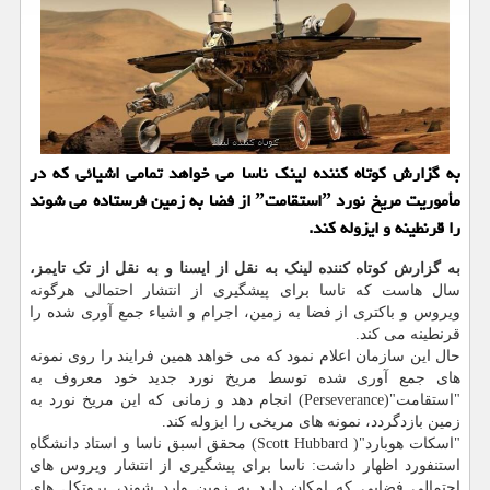
به گزارش كوتاه كننده لینك ناسا می خواهد تمامی اشیائی كه در
مأموریت مریخ نورد ˮاستقامتˮ از فضا به زمین فرستاده می شوند
را قرنطینه و ایزوله كند.
به گزارش کوتاه کننده لینک به نقل از ایسنا و به نقل از تک تایمز،
سال هاست که ناسا برای پیشگیری از انتشار احتمالی هرگونه
ویروس و باکتری از فضا به زمین، اجرام و اشیاء جمع آوری شده را
قرنطینه می کند.
حال این سازمان اعلام نمود که می خواهد همین فرایند را روی نمونه
های جمع آوری شده توسط مریخ نورد جدید خود معروف به
"استقامت"(Perseverance) انجام دهد و زمانی که این مریخ نورد به
زمین بازدگردد، نمونه های مریخی را ایزوله کند.
"اسکات هوبارد"( Scott Hubbard) محقق اسبق ناسا و استاد دانشگاه
استنفورد اظهار داشت: ناسا برای پیشگیری از انتشار ویروس های
احتمالی فضایی که امکان دارد به زمین وارد شوند، پروتکل های