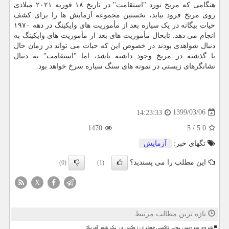
هنگامی که مریخ نورد "استقامت" در تاریخ ۱۸ فوریه ۲۰۲۱ میلادی
روی مریخ فرود بیاید، نخستین مجموعه آزمایش ها را برای کشف
حیات بیگانه در یک سیاره بعد از مأموریت های وایکینگ در دهه ۱۹۷۰
انجام می دهد. تابحال مأموریت های بعد از مأموریت های وایکینگ به
دنبال شواهدی بودند در خصوص این که حیات می تواند در زمان حال
یا گذشته در مریخ وجود داشته باشد، اما "استقامت" به دنبال
نشانگرهای زیستی در نمونه های سنگ سیاره سرخ خواهد بود.
1399/03/06
14:23:33
1470
5
/
5.0
تگهای خبر:
آزمایش
این مطلب را می پسندید؟
(0)
(1)
X
تازه ترین مطالب مرتبط
شروع سرویس پولی تاکسی خودران زوکس در یک شهر آمریکا