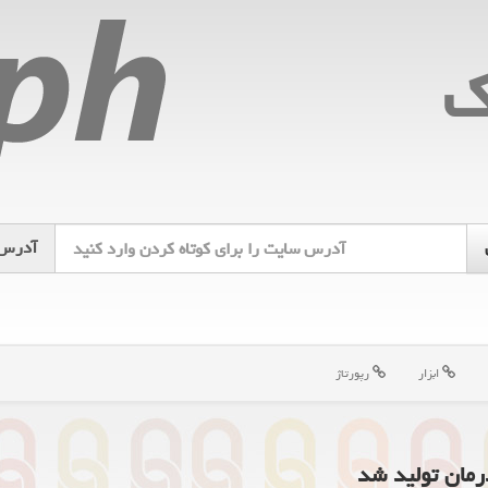
ك
آدرس
ابزار
رپورتاژ