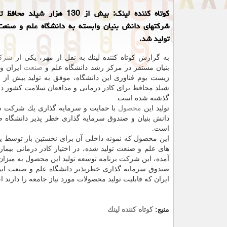
كوتاه كننده لینك: بیش از 130 هزار شی
شركتهای دانش بنیان وابسته به دانشگاه علم و صنعت
تولید شد.
به گزارش كوتاه كننده لینك به نقل از مهر، یكی از
شرك
بنیان مستقر در مركز رشد دانشگاه علم و
صنعت
ایران و 
شیلد محافظ برای كادر درمانی و مدافعان سلامت كشور د
گذشته شده است.
تولید این
محصول
با حمایت و سرمایه گذاری یك شركت س
دانش بنیان و صندوق سرمایه گذاری خطر پذیر دانشگاه ص
است.
این محصول كه نمونه داخلی آن برای نخستین بار توسط 
های علم و صنعت تولید شده، در اختیار كادر درمانی بیما
آمده، این شركت برنامه توسعه تولید این محصول به میزان ۲۵۰ هزار عدد راتا انتهای اردیبهشت سال ۹۹ در دستور كار خود دار
صندوق سرمایه گذاری خطرپذیر دانشگاه علم و صنعت ایرا
ایران كه قابلیت تولید محصولات مورد نیاز جامعه را دارند ا
منبع:
كوتاه كننده لینك