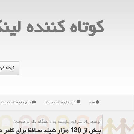
كوتاه كننده لین
خانه
آرشیو كوتاه كننده لینك
درباره كوتاه كننده لینك
توسط یك شركت وابسته به دانشگاه علم و صنعت؛
بیش از 130 هزار شیلد محافظ برای كادر درمان تولید شد