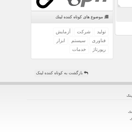
موضوع های كوتاه كننده لینك
تولید
شركت
آزمایش
فناوری
سیستم
ابزار
رپورتاژ
خدمات
بازگشت به کوتاه کننده لینک
ینك
نك
ك