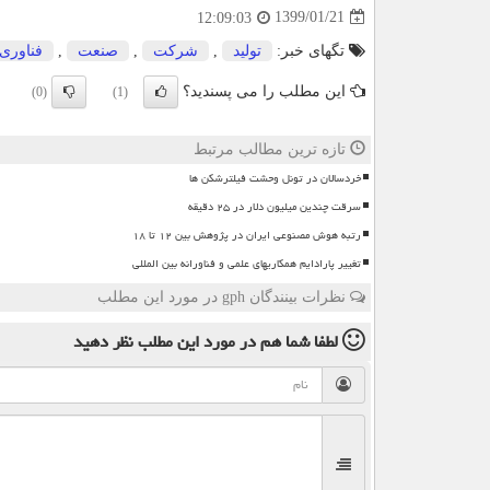
1399/01/21
12:09:03
تگهای خبر:
تولید
,
شركت
,
صنعت
,
فناوری
این مطلب را می پسندید؟
(0)
(1)
تازه ترین مطالب مرتبط
خردسالان در تونل وحشت فیلترشکن ها
سرقت چندین میلیون دلار در ۲۵ دقیقه
رتبه هوش مصنوعی ایران در پژوهش بین ۱۲ تا ۱۸
تغییر پارادایم همکاریهای علمی و فناورانه بین المللی
نظرات بینندگان gph در مورد این مطلب
لطفا شما هم
در مورد این مطلب
نظر دهید