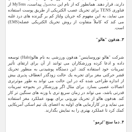
دارند، قرار دهند. همانطور كه از نام این
محصول
پیداست، MyTens از
فناوری TENS برای تحریك عصب الكتریكی از طریق پوست استفاده
می نماید، به این مفهوم كه جریان ولتاژ كم بر گیرنده های درد غلبه
می كند كه كاملاً متفاوت از روش تحریك الكتریكی عضله(EMS)
است.
۳. هدفون "هالو"
شركت "هالو نوروساینس" هدفون ورزشی به نام هالو(Halo) توسعه
داده و ادعا كرده ورزشكاران می توانند از آن برای ارتقای تأثیر
تمرینات خود استفاده كنند. این دستگاه پوشیدنی به منظور تحریك
قشر حركتی مغز برای تجربه یك حالت زودگذر انعطاف پذیری بیش
از اندازه طراحی شده كه در این حالت می تواند به طور موثرتری
اتصالات عصبی بسازد. برای مثال اگر ورزشكار در بحبوحه تمرینات
قدرتی باشد، می تواند در زمان سریع تری با وزنه های سنگین تر كار
كند. هدفون هالو از تحریك نورونی برای بهبود عملكرد مغز استفاده
می نماید و در كارآزمایی های اولیه به اعضای یك تیم اسكی آمریكایی
كمك كرد تا عملكرد بهتری را به نمایش بگذارند.
۴. دما سنج"ثرمو"