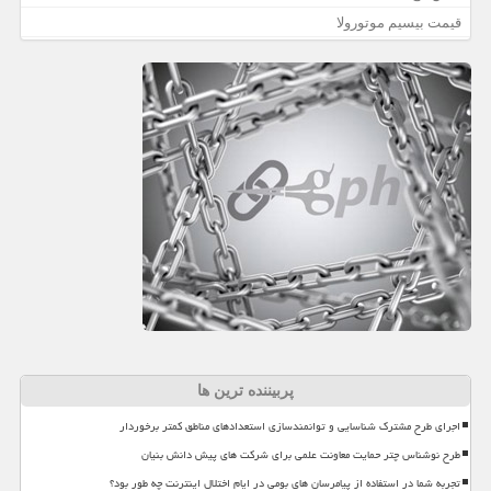
قیمت بیسیم موتورولا
پربیننده ترین ها
اجرای طرح مشترک شناسایی و توانمندسازی استعدادهای مناطق کمتر برخوردار
طرح نوشناس چتر حمایت معاونت علمی برای شرکت های پیش دانش بنیان
تجربه شما در استفاده از پیامرسان های بومی در ایام اختلال اینترنت چه طور بود؟