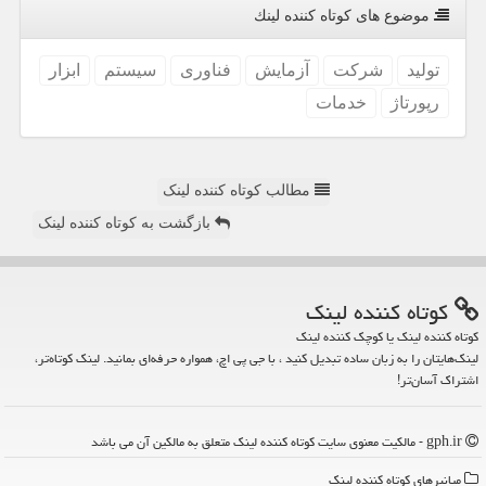
موضوع های كوتاه كننده لینك
تولید
شركت
آزمایش
فناوری
سیستم
ابزار
رپورتاژ
خدمات
مطالب کوتاه کننده لینک
بازگشت به کوتاه کننده لینک
كوتاه كننده لینك
کوتاه کننده لینک یا کوچک کننده لینک
لینک‌هایتان را به زبان ساده تبدیل کنید ، با جی پی اچ، همواره حرفه‌ای بمانید. لینک کوتاه‌تر،
اشتراک آسان‌تر!
gph.ir - مالکیت معنوی سایت كوتاه كننده لینك متعلق به مالکین آن می باشد
میانبرهای كوتاه كننده لینك