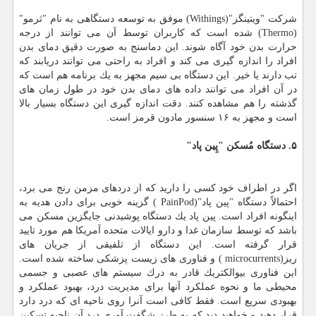
شركت "ویتینگز"(Withings) موفق به توسعه دستگاهی به نام "ثرمو"
(Thermo) شده است كه كاربران توسط آن می توانند از درجه
حرارت بدن خود آگاه شوند. این دماسنج به صورت دقیق دمای بدن
افراد را اندازه گیری می كند و افراد به راحتی می توانند دریابند كه
تب دارند یا خیر. این دستگاه بی سیم مجهز به یك برنامه هم است كه
در آن افراد می توانند داده های دمای بدن خود در طول زمان های
گذشته را هم مشاهده كنند. دقت اندازه گیری این دستگاه بسیار بالا
است و مجهز به ۱۶ سنسور مادون قرمز است.
۵. دستگاه مُسكن "پِین پاد"
اگر در اطراف خود كسی را دارید كه از دردهای مزمن رنج می برد،
احتمالاً دستگاه "پین پاد"(PainPod ) گزینه خوبی برای دادن هدیه به
اینگونه افراد است. پین پاد یك دستگاه پوشیدنی جایگزین مسكن می
باشد كه توسط سازمان غدا و دارو ایالات متحده آمریكا هم مورد تایید
قرار گرفته است. این دستگاه از تلفیقی از جریان های
ریز(microcurrents ) و فناوری های زیست پزشكی ساخته شده است.
این فناوری بیوالكتریك قادر به درك سیستم های عصبی و جسمی
محیطی ما و نحوه عملكرد آنها برای مدیریت درد، بهبود عملكرد و
بهبودی سریع است. فقط كافی است آنرا روی ناحیه ای كه درد دارد
قرار دهید و خواهید دید كه به طرز شگفت آوری درد آن ناحیه تسكین