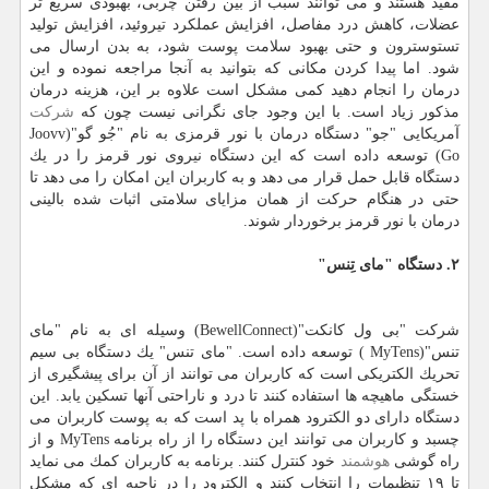
مفید هستند و می توانند سبب از بین رفتن چربی، بهبودی سریع تر
عضلات، كاهش درد مفاصل، افزایش عملكرد تیروئید، افزایش تولید
تستوسترون و حتی بهبود سلامت پوست شود، به بدن ارسال می
شود. اما پیدا كردن مكانی كه بتوانید به آنجا مراجعه نموده و این
درمان را انجام دهید كمی مشكل است علاوه بر این، هزینه درمان
مذكور زیاد است. با این وجود جای نگرانی نیست چون كه
شركت
آمریكایی "جو" دستگاه درمان با نور قرمزی به نام "جُو گو"(Joovv
Go) توسعه داده است كه این دستگاه نیروی نور قرمز را در یك
دستگاه قابل حمل قرار می دهد و به كاربران این امكان را می دهد تا
حتی در هنگام حركت از همان مزایای سلامتی اثبات شده بالینی
درمان با نور قرمز برخوردار شوند.
۲. دستگاه "مای تِنس"
شركت "بی ول كانكت"(BewellConnect) وسیله ای به نام "مای
تنس"(MyTens ) توسعه داده است. "مای تنس" یك دستگاه بی سیم
تحریك الكتریكی است كه كاربران می توانند از آن برای پیشگیری از
خستگی ماهیچه ها استفاده كنند تا درد و ناراحتی آنها تسكین یابد. این
دستگاه دارای دو الكترود همراه با پد است كه به پوست كاربران می
چسبد و كاربران می توانند این دستگاه را از راه برنامه MyTens و از
راه گوشی
هوشمند
خود كنترل كنند. برنامه به كاربران كمك می نماید
تا ۱۹ تنظیمات را انتخاب كنند و الكترود را در ناحیه ای كه مشكل