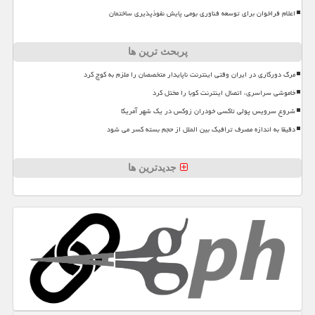
اعلام فراخوان برای توسعه فناوری بومی پایش نفوذپذیری ساختمان
پربحث ترین ها
مرگ دورکاری در ایران وقتی اینترنت ناپایدار متخصصان را ملزم به کوچ کرد
خاموشی سراسری، اتصال اینترنت کوبا را مختل کرد
شروع سرویس پولی تاکسی خودران زوکس در یک شهر آمریکا
دقیقا به اندازه مصرف ترافیک بین الملل از حجم بسته کسر می شود
جدیدترین ها