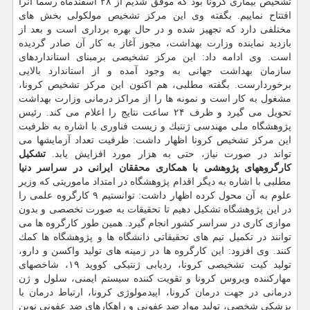
تشخیص بیماری كرونا بود كه موفق شدیم از ۲۸ اسفندماه رسماً آنرا
افتتاح نماییم. بگفته وی این مركز تشخیص مولكولی بخش های
مختلفی دارد كه تجهیز شده و در حال بهره برداری است و بعد از
بازدید نماینده وزارت بهداشت، مجوز آغاز به كار آن صادر گردیده
است. وی ادامه داد: این مركز تشخیصی برمبنای استانداردهای
سازمان بهداشت جهانی به وجود آمده و از استاندارد بالایی
برخوردارست. بگفته مطلبی، هم اكنون این مركز تشخیص كرونا،
مشغول به كار است و نمونه ها را از مراكز درمانی وزارت بهداشت
تحویل می گیرد و ظرف ۲۴ ساعت نتایج را اعلام می كند. رئیس
پژوهشگاه ملی مهندسی ژنتیك و زیست فناوری با اشاره به ظرفیت
این مركز تشخیص كرونا اظهار داشت: ظرفیت تعداد آزمایشها می
تواند در صورت نیاز، حتی به هزار مورد افزایش یابد.
تشكیل
كارگروههای پژوهشی با همكاری محققان ایرانی در سراسر دنیا
مطلبی با اشاره به دیگر اقدام پژوهشگاه در امتداد ماموریتی كه وزیر
علوم به آن محول كرده اظهار داشت: توانستیم ۹ كارگروه علمی را
در این پژوهشگاه تشكیل دهیم تا تحقیقات به صورت تخصصی و بدون
موازی كاری در سراسر كشور انجام گیرد. همین طور كارگروه ها می
توانند در تكمیل تیم های تحقیقاتی دانشگاه ها و پژوهشگاه ها كمك
كنند. وی افزود: این كارگروه ها در زمینه های تولید واكسن و دارو،
تولید كیت تشخیصی كرونا، ردیابی ژنتیكی كووید ۱۹، شاخصهای
مهاركننده ویروس كرونا و تقویت كننده سیستم ایمنی، سلول و ژن
درمانی در جهت درمان كرونا، اپیدمولوژی كرونا، ارتباط درمان با
پزشكی شخصی، تولید مواد ضد عفونی و راهكارهای ضد عفونی نوین