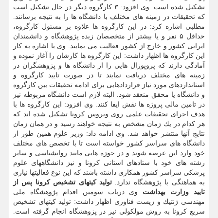
تشكیل شده است. وی افزود: ۳ كارگروه دیگر در حال تشكیل است
كه تحقیقات در زمینه های مختلف با دانشگاه ها را به نتیجه برسانند.
مطلبی اشاره كرد: در این كارگروه ها علاوه بر مسئول كارگروه،
حداقل ۵ نفر و یا بیشتر از متخصصان زبده پژوهشگاه و دانشمندان
ایرانی كشور و خارج از كشور فعالیت می نمایند. وی با اشاره به كار
این كارگروه ها اظهار داشت: این كارگروه ها كارشان را آغاز نموده و
آمادگی دارند كه پروپوزال هایی را از دانشگاه ها و پژوهشگران در
زمینه های مختلف دریافت نمایند تا در صورت تایید كارگروه و
استانداردهای مورد نیاز قراردادهایی برای ادامه تحقیقات بین كارگروه
و دانشگاه یا محقق منعقد شود. البته لازم است دانشگاه مربوطه نیز
در تامین مالی پروژه ها نقش ایفا كنند. وی افزود: این كارگروه ها با
هدف اجرای تحقیقات علمی روی ویروس كرونا تشكیل شده اند كه
هر كدام در یك زمان مشخص به نتیجه خواهند رسید و در همان زمان
نتایج آنها منتشر خواهد شد. وی ادامه داد: وزیر علوم همین طور از
دانشگاه های سراسر كشور خواسته است تا با تخصص های مختلف
خود وارد این عرصه شوند و در حوزه هایی مانند روانشناسی و سایر
رشته های خود با ستادهای استانی كرونا و نیز دانشگاههای علوم
پزشكی سراسر كشور همكاری داشته باشند كه این نوع فعالیتها نیازی
به هماهنگی با پژوهشگاه ندارد.
تولید كیتهای تشخیص كرونا پس از
تایید وزارت بهداشت
وی درباب سومین اقدام پژوهشگاه ملی
مهندسی ژنتیك و زیست فناوری اظهار داشت: تولید كیتهای تشخیص
سریع كرونا به روش مولكولی نیز در پژوهشگاه انجام گرفته است.