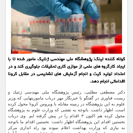
كوتاه كننده لینك: پژوهشگاه ملی مهندسی ژنتیك مامور شده تا با
ایجاد كارگروه های علمی از موازی كاری تحقیقات جلوگیری كند و در
امتداد تولید كیت و انجام آزمایش های تشخیصی در مقابل كرونا
اقداماتی انجام دهد.
دكتر مصطفی مطلبی، رئیس پژوهشگاه ملی مهندسی ژنتیك و
زیست فناوری در گفتگو با خبرنگار مهر درباب ماموریتهایی كه وزیر
علوم به این پژوهشگاه در زمینه مقابله با ویروس كرونا محول كرده
است، اظهار داشت: باتوجه به نقشی كه وزارت علوم به پژوهشگاه
محول كرده هم اكنون ۳ اقدام را در پیش گرفته ایم. وی درباب
نخستین اقدام این پژوهشگاه اظهار داشت: نخستین اقدام ما باتوجه
به نیازی كه وزارت بهداشت اعلام نموده بود راه اندازی مركز