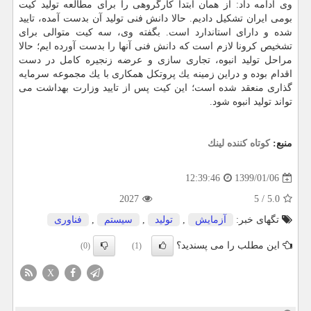
وی ادامه داد: از همان ابتدا كارگروهی را برای مطالعه تولید كیت
بومی ایران تشكیل دادیم. حالا دانش فنی تولید آن بدست آمده، تایید
شده و دارای استاندارد است. بگفته وی، سه كیت متوالی برای
تشخیص كرونا لازم است كه دانش فنی آنها را بدست آورده ایم؛ حالا
مراحل تولید انبوه، تجاری سازی و عرضه زنجیره كامل در دست
اقدام بوده و دراین زمینه یك پروتكل همكاری با یك مجموعه سرمایه
گذاری منعقد شده است؛ این كیت پس از تایید وزارت بهداشت می
تواند تولید انبوه شود.
منبع:
كوتاه كننده لینك
1399/01/06
12:39:46
2027
5
/
5.0
تگهای خبر:
آزمایش
,
تولید
,
سیستم
,
فناوری
این مطلب را می پسندید؟
(0)
(1)
X