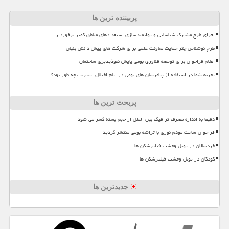
پربیننده ترین ها
اجرای طرح مشترک شناسایی و توانمندسازی استعدادهای مناطق کمتر برخوردار
طرح نوشناس چتر حمایت معاونت علمی برای شرکت های پیش دانش بنیان
اعلام فراخوان برای توسعه فناوری بومی پایش نفوذپذیری ساختمان
تجربه شما در استفاده از پیامرسان های بومی در ایام اختلال اینترنت چه طور بود؟
پربحث ترین ها
دقیقا به اندازه مصرف ترافیک بین الملل از حجم بسته کسر می شود
فراخوان ساخت مودم نوری با تراشه بومی منتشر گردید
خردسالان در تونل وحشت فیلترشکن ها
کودکان در تونل وحشت فیلترشکن ها
جدیدترین ها