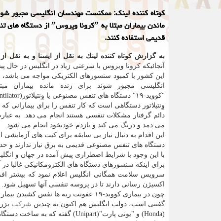
كوتاه كننده لینك: ممكنست مهندسان انگلیسی مجبور شون
ماندن بیماران مبتلا به ˮكرونا ویروسˮ
قدیمی استفاده كنند.
به گزارش كوتاه كننده لینك به نقل از ایسنا و به نقل از
آنجائیكه كرونا ویروس با سرعتی زیاد در انگلیس در حال 
این كشور با كمبود سنسورهای الكتریكی مواجه می باشد، 
انگلیسی مجبور شوند برای زنده مانده بیماران مبتل
"كووید-۱۹" دستگاه های تنفس مصنوعی یا وِنتیلاتور(ventilator) بسازند.
وِنتیلاتور دستگاهی است كه كار تنفس را برای بیمارانی كه
دائم گرفتار مشكلات تنفسی هستند انجام می دهد. به عبارت
می دمد و درنگ می كند و بازدم خودبخود انجام می شود.
این اقدام به دنبال نیاز بی سابقه برای كیت های آزمایشی 
دستگاه های تنفس مصنوعی قدیمی به برق نیاز ندارند و حدو
با این وجود با شرایط اضطراری پیش آمده در جهان و انگلی
برای اینكه سنسورهای دستگاه های الكترومكانیكی غالبا در 
اكسیژن رسانی دارند تا در پروسه تنفسی آنها تسهیل شود.
چون در بیماری كووید-۱۹ عفونت ریه ها نفس كشیدن بیمار را با مشكل مواجه می كند.
گفتنی است، دولت انگلیس هم اكنون به چندین
شركت
(Honda) و "یونی پارت"(Unipart) گفته كه به ساخت دستگاه های تنفس مصنوعی بپردازند.