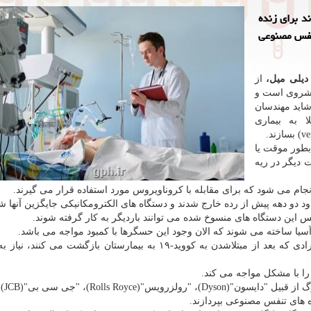
د برای زنده
 از دستگاه های تنفس مصنوعی
 دیلی میل،
از
پیشروی است و
شاید مهندسان
ا به بیماری
 بطور موقت یا
 دیگر در ریه
انجام می شود كه برای مقابله با كروناویروس مورد استفاده قرار می گیرند.
د دو دهه پیش از رده خارج شدند و دستگاه های الكترومكانیكی جایگزین آنها شد
س این دستگاه های منسوخ شده می توانند باردیگر به كار گرفته شوند.
آسیا ساخته می شوند كه الان وجود این حسگرها با كمبود مواجه می باشد.
سرویس سلامت همگانی انگلیس اعلام نمود كه بیشتر افرادی كه بعد از مبتلاشدن به كووید-۱۹ به بیمارستان بازگشت می
بزرگ از ق