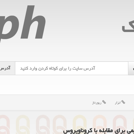
ك
آدرس
ابزار
رپورتاژ
 برای مقابله با كروناویروس