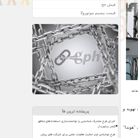
فیش حج
قیمت بیسیم موتورولا
ند.
 كنند، نیاز به تهویه و
پربیننده ترین ها
اجرای طرح مشترک شناسایی و توانمندسازی استعدادهای مناطق
کمتر برخوردار
بیل "دایسون"(Dyson)، "رولزرویس"(Rolls Royce)، "جی سی بی"(JCB)، "هوندا"
طرح نوشناس چتر حمایت معاونت علمی برای شرکت های پیش