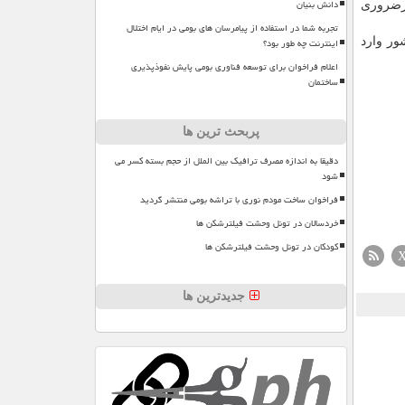
دانش بنیان
 غیرضروری
تجربه شما در استفاده از پیامرسان های بومی در ایام اختلال
اینترنت چه طور بود؟
 این كشور وارد
اعلام فراخوان برای توسعه فناوری بومی پایش نفوذپذیری
ساختمان
پربحث ترین ها
دقیقا به اندازه مصرف ترافیک بین الملل از حجم بسته کسر می
شود
فراخوان ساخت مودم نوری با تراشه بومی منتشر گردید
خردسالان در تونل وحشت فیلترشکن ها
کودکان در تونل وحشت فیلترشکن ها
جدیدترین ها