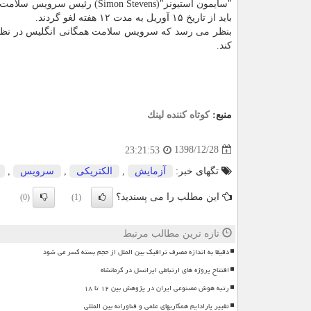
"سایمون استیونز"(mon Stevens
باید از تاریخ ۱۵ آوریل به مدت ۱۲ هفته لغو گردند.
كند.
منبع:
كوتاه كننده لینك
1398/12/28
23:21:53
تگهای خبر:
آزمایش
,
الكتریكی
,
سرویس
,
این مطلب را می پسندید؟
(0)
(1)
تازه ترین مطالب مرتبط
دقیقا به اندازه مصرف ترافیک بین الملل از حجم بسته کسر می شود
افتتاح پروژه های ارتباطی ایرانسل در کرمانشاه
رتبه هوش مصنوعی ایران در پژوهش بین ۱۲ تا ۱۸
تغییر پارادایم همکاریهای علمی و فناورانه بین المللی