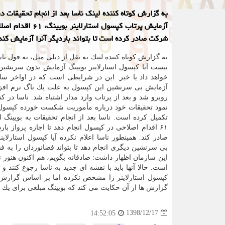
به گزارش كوتاه كننده لینك ناسا بعد از انجام تحقیقات 
آزمایش پرتاب كپسول استارلاینر
شركت صادر كرده است تا بتواند باردیگر آنرا آزمایش كند
به گزارش كوتاه كننده لینك به نقل از دیلی میل، به قول نا
نیست آیا كپسول استارلاینر بویینگ آزمایش بدون سرنشین
خواهد داد یا خیر. این در شرایطی است كه در اواخر سا
آزمایش بی سرنشین این كپسول به علت یك باگ نرم افز
روبرو شد و بعد از پرتاب وارد مدار اشتباه شد. ناسا در ك
نمود تحقیقات خود درباره مأموریت شكست خورده كپسول ا
تكمیل كرده است. ناسا بعد از انجام تحقیقات به بویینگ اع
۶۱ اقدام اصلاحی در كپسول انجام دهد تا اجازه پرواز بارد
صادر كند. همینطور ناسا اعلام نكرده آیا كپسول استارلاین
بی سرنشین دیگری انجام دهد تا بتواند فضانوردان را به ف
این سازمان اظهار داشت: صادقانه بگویم، هم اكنون هنوز نم
است. حالا آنها باید با نقشه ای جدید به ناسا رجوع كنند
گزارش ها از آن حكایت می كند كه بویینگ مبلغی برای یك
1398/12/17
14:52:05