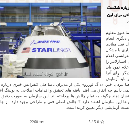
درباره شكست
 بویینگ، ۶۱ اقدام اصلاحی برای این
.
سا هنوز معلوم
 دیگری انجام
ل قبل میلادی
اری با مشكل
نفرانسی اعلام
ستارلاینر را
لام نمود باید
یگر برای آنرا
ر باید آزمایش
ضا ببرد یا خیر. «داگ لوررو» یكی از مدیران ناسا طی كنفرانس خبری درباره 
ی دانیم چه اتفاق می افتد. یافته های تحقیق و اقدامات اصلاحی به بویینگ اع
 و نشان دهند چگونه به تمام چالش ها پرداخته اند. این سازمان به صورت دقیق
كپسول استارلاینر را مشخص نكرده اما بر اساس گزارش ها این سازمان اعتقاد دارد ۳ چالش اصلی فنی و طراحی وجود 
 تست آزمایشی دیگر تعیین كرده است.
2260
5
/
5.0