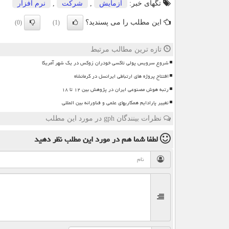
تگهای خبر:
آزمایش
,
شركت
,
نرم افزار
این مطلب را می پسندید؟
(0)
(1)
تازه ترین مطالب مرتبط
شروع سرویس پولی تاکسی خودران زوکس در یک شهر آمریکا
افتتاح پروژه های ارتباطی ایرانسل در کرمانشاه
رتبه هوش مصنوعی ایران در پژوهش بین ۱۲ تا ۱۸
تغییر پارادایم همکاریهای علمی و فناورانه بین المللی
نظرات بینندگان gph در مورد این مطلب
لطفا شما هم
در مورد این مطلب
نظر دهید