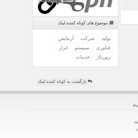
موضوع های كوتاه كننده لینك
تولید
شركت
آزمایش
فناوری
سیستم
ابزار
رپورتاژ
خدمات
بازگشت به کوتاه کننده لینک
ینك
نك
ك