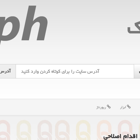
ك
آدرس
ابزار
رپورتاژ