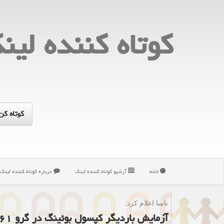
كوتاه كننده لین
خانه
آرشیو كوتاه كننده لینك
درباره كوتاه كننده لینك
ناسا اعلام كرد:
آزمایش باردیگر كپسول بوئینگ در گرو ۶۱ اقدام اصلاحی