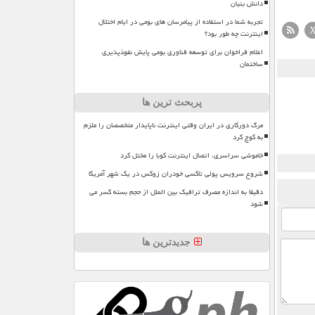
دانش بنیان
تجربه شما در استفاده از پیامرسان های بومی در ایام اختلال
اینترنت چه طور بود؟
اعلام فراخوان برای توسعه فناوری بومی پایش نفوذپذیری
ساختمان
پربحث ترین ها
مرگ دورکاری در ایران وقتی اینترنت ناپایدار متخصصان را ملزم
به کوچ کرد
خاموشی سراسری، اتصال اینترنت کوبا را مختل کرد
شروع سرویس پولی تاکسی خودران زوکس در یک شهر آمریکا
دقیقا به اندازه مصرف ترافیک بین الملل از حجم بسته کسر می
شود
جدیدترین ها