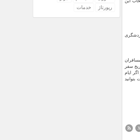
خاب این
رپورتاژ
خدمات
گردشگری
مسافران
ریخ سفر
اگر ایام
بتوانید