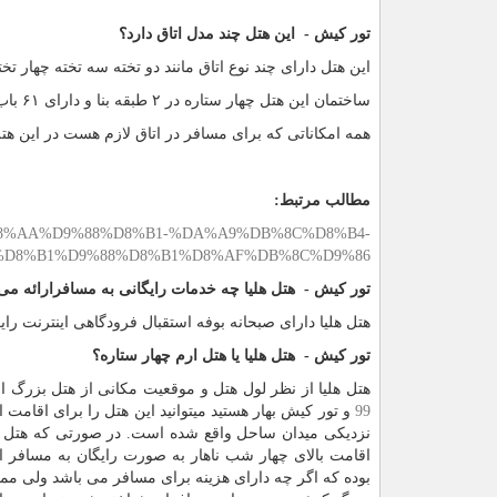
تور کیش - این هتل چند مدل اتاق دارد؟
این هتل دارای چند نوع اتاق مانند دو تخته سه تخته چهار 
ساختمان این هتل چهار ستاره در ۲ طبقه بنا و دارای ۶۱ باب اتاق با امکانات مناسب می‌باشد.
همه امکاناتی که برای مسافر در اتاق لازم هست در این هت
مطالب مرتبط:
.net/%D8%AA%D9%88%D8%B1-%DA%A9%DB%8C%D8%B4-
%D8%B1%D9%88%D8%B1%D8%AF%DB%8C%D9%86
تور کیش - هتل هلیا چه خدمات رایگانی به مسافرارائه می
هتل هلیا دارای صبحانه بوفه استقبال فرودگاهی اینترنت ر
تور کیش - هتل هلیا یا هتل ارم چهار ستاره؟
هتل هلیا از نظر لول هتل و موقعیت مکانی از هتل بزرگ ا
99
و تور کیش بهار هستید میتوانید این هتل را برای اقامت ان
نزدیکی میدان ساحل واقع شده است. در صورتی که هتل ار
اقامت بالای چهار شب ناهار به صورت رایگان به مسافر ار
بوده که اگر چه دارای هزینه برای مسافر می باشد ولی مم