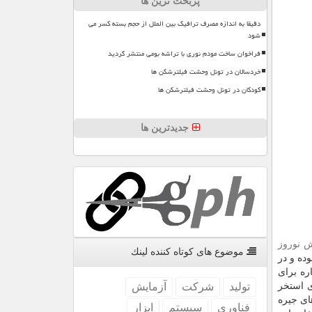
پربحث ترین ها
دقیقا به اندازه مصرف ترافیک بین الملل از حجم بسته کسر می
شود
فراخوان ساخت مودم نوری با تراشه بومی منتشر گردید
خردسالان در تونل وحشت فیلترشکن ها
کودکان در تونل وحشت فیلترشکن ها
جدیدترین ها
ش نوروز
موضوع های كوتاه كننده لینك
وده و در
ره برای
ی استخر
تولید
شركت
آزمایش
ای جیره
فناوری
سیستم
ابزار