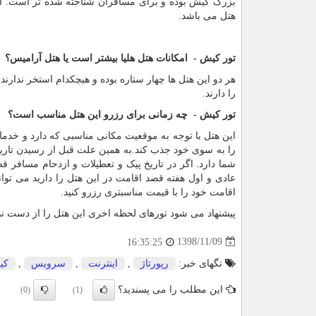
بزرگ کیش بوده و برای مسافران شناخته شده تر است. اما 
هتل می باشد.
تور کیش - امکانات هتل هلیا بیشتر است یا هتل آرامیس؟
هر دو این هتل ها چهار ستاره بوده و هیچکدام استخر ندارن
را دارند.
تور کیش - چه زمانی برای رزرو این هتل مناسب است؟
این هتل با توجه به موقعیت مکانی مناسبی که دارد و خدما
را به سوی خود جذب کند.به همین علت قبل از رسیدن تاریخ
شما دارد. اگر در تاریخ پیک و تعطیلات و ازدحام مسافر قصد
عادی و اول هفته قصد اقامت در این هتل را دارید می توا
اقامت خود را با قیمت مناسبتری رزرو کنید.
پیشنهاد می شود تورهای لحظه اخری این هتل را از دست ند
1398/11/09
16:35:25
تگهای خبر:
رپورتاژ
,
اینترنت
,
سرویس
,
كی
این مطلب را می پسندید؟
(0)
(1)