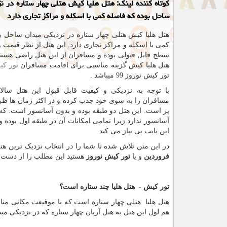
كوتاه كننده لینك: هتل هلیا كیش هتلی چهار ستاره در ن
ساحل بوده كه فاصله كمی با اسكله و مراكز تجاری دارد
هتل هلیا کیش هتلی چهار ستاره در نزدیکی میدان ساحل ب
کمی با اسکله و مراکز تجاری دارد. این هتل از نظر قیمت و
سطح قابل قبولی بوده و مسافران از این هتل راضی هستند
هتل هلیا کیش گزینه مناسبی برای اقامت مسافران
تور کی
تور کیش نوروز 99 میباشد .
با توجه به نزدیکی و کیفیت قابل قبول این هتل سالان
مسافران را به سوی خود جذب کرده و در اکثر زمان ها ظ
پر است. این هتل دو طبقه بوده و بدون آسانسور است. که ال
آسانسور ندارد زیرا تمامی امکانات آن در طبقه اول بوده و
این بابت بی نیاز می کند.
در این متن تلاش شده تا شما را در انتخاب نزدیک ترین هت
فروردین
و یا
تور کیش نوروز
هستید این مطلب را از دست ن
تور کیش - هتل هلیا چند ستاره است؟
هتل هلیا هتلی چهار ستاره است که با موقیعت مکانی من
هم لول این هتل به هتل آریان چهار ستاره که در نزدیکی مید