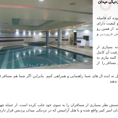
زدیكی میدان
وده که فاصله
 کیفیت دارای
. از همین رو
ش فروردین
و
ه بسیاری از
رفیت آن کامل
بته نیازی به
 مسافر را از
ل به ایده ال های شما راهنمایی و همراهی کنیم. بنابراین اگر شما هم مسافر
ت
دهید .
اسبش نظر بسیاری از مسافران را به سوی خود جلب کرده است. از جمله چها
ان امیر کبیر واقع شده و یا هتل آرامیس که در نزدیکی میدان پردیس قرار دارد.