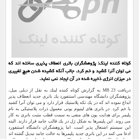
كوتاه كننده لینك: پژوهشگران باتری انعطاف پذیری ساخته اند كه
می توان آنرا كشید و خم كرد. جالب آنكه كشیده شدن هیچ تغییری
در میزان انرژی ذخیره شده در آن ایجاد نمی نماید.
دریافت 23 MB به گزارش كوتاه كننده لینك به نقل از دیلی میل،
پژوهشگران دانشگاه مهندسی استنفورد یك باتری جدید انعطاف پذیر
ابداع نموده اند كه در یك تكه پلاستیك قرار دارد و می توان آنرا كشید
یا خم كرد. در باتری های لیتیوم یونی معمول ذرات پلاستیكی به نام
پلیمر برای هدایت یون های منفی به سمت قطب مثبت باتری به كار
می روند. این پلیمرها به شكل ژل در یك قالب جامد قرار دارند. البته
این سیستم اشتعال پذیر است. اما پژوهشگران دانشگاه استنفورد
ادعا می كنند در این باتری جدید پلیمرها به حالت جامد تبدیل گشته اند