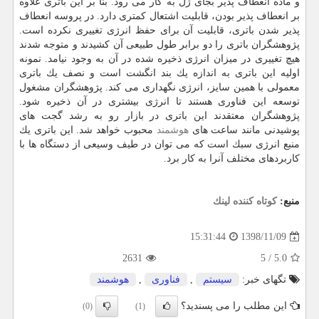
و ماده انعطاف پذیر بجای ژل به كار می رود. بنا بر این باتری علاوه
بر انعطاف پذیر بودن، قابلیت اشتعال كمتری دارد. در پروسه انعطاف
پذیر شدن باتری، قابلیت آن برای حفظ انرژی تغییری نكرده است.
پژوهشگران باتری را دو برابر طول طبیعی آن كشیدند و متوجه شدند
هیچ تغییری در میزان انرژی ذخیره شده در آن به وجود نیامد. نمونه
اولیه این باتری به اندازه یك بند انگشت است و نصف یك باتری
معمولی با همین سایز، انرژی نگهداری می كند. پژوهشگران مشغول
توسعه این فناوری هستند تا انرژی بیشتری در آن ذخیره شود.
پژوهشگران معتقدند این باتری در بازار رو به رشد گجت های
پوشیدنی مانند ساعت های
هوشمند
محبوب خواهد شد. این باتری یك
منبع انرژی سبك است كه می توان در طیف وسیعی از دستگاه ها با
كاربردهای مختلف آنرا به كار برد.
منبع:
كوتاه كننده لینك
1398/11/09
15:31:44
2631
5
/
5.0
تگهای خبر:
سیستم
,
فناوری
,
هوشمند
این مطلب را می پسندید؟
(0)
(1)