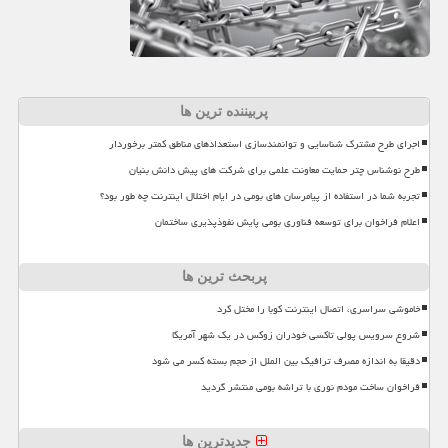
پربیننده ترین ها
اجرای طرح مشترک شناسایی و توانمندسازی استعدادهای مناطق کمتر برخوردار
طرح نوشناس چتر حمایت معاونت علمی برای شرکت های پیش دانش بنیان
تجربه شما در استفاده از پیامرسان های بومی در ایام اختلال اینترنت چه طور بود؟
اعلام فراخوان برای توسعه فناوری بومی پایش نفوذپذیری ساختمان
پربحث ترین ها
خاموشی سراسری، اتصال اینترنت کوبا را مختل کرد
شروع سرویس پولی تاکسی خودران زوکس در یک شهر آمریکا
دقیقا به اندازه مصرف ترافیک بین الملل از حجم بسته کسر می شود
فراخوان ساخت مودم نوری با تراشه بومی منتشر گردید
جدیدترین ها