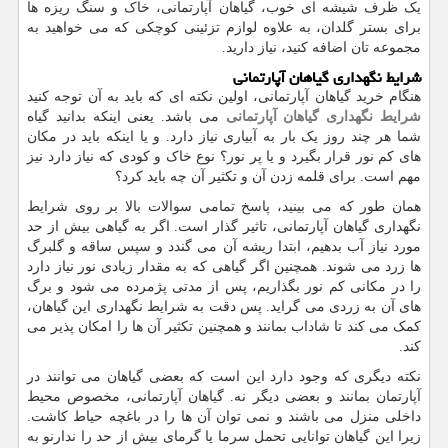
یک ظرف شیشه ای خوب، گیاهان آپارتمانی، خاک و سنگ ریزه ها
برای بستر گلدان، به علاوه لوازم تزئینی کوچکی که می خواهید به
مجموعه تان اضافه کنید، نیاز دارید.
شرایط نگهداری گیاهان آپارتمانی
هنگام خرید گیاهان آپارتمانی، اولین نکته ای که باید به آن توجه کنید
شرایط نگهداری گیاهان آپارتمانی
می باشد. یعنی اینکه بدانید گیاه
شما هر چند روز یک بار به آبیاری نیاز دارد. و یا اینکه باید در مکان
های کم نور قرار بگیرد و یا پر نور؟ نوع خاک و کودی که نیاز دارد نیز
مهم است. برای قلمه زدن آن و تکثیر آن چه باید کرد؟
همان طور که می بینید، پاسخ تمامی سوالات بالا بر روی شرایط
نگهداری گیاهان آپارتمانی، تاثیر گذار است. اگر به گیاهی بیش از حد
مورد نیاز آب بدهیم، ابتدا ریشه آن می گندد و سپس ساقه و گلبرگ
ها زرد می شوند. همچنین اگر گیاهی که به مقدار زیادی نور نیاز دارد
را در مکانی کم نور بگذاریم، پس از مدتی پژمرده می شود و برگ
های آن به زردی می گراید. پس دقت به شرایط نگهداری این گیاهان،
کمک می کند تا شاداب بمانند و همچنین تکثیر آن ها را امکان پذیر می
کند.
نکته دیگری که وجود دارد این است که بعضی گیاهان می توانند در
آپارتمان بمانند و بعضی دیگر نه. گیاهان آپارتمانی، مخصوص محیط
داخلی منزل می باشند و نمی توان آن ها را در باغچه حیاط کاشت.
زیرا این گیاهان توانایی تحمل سرما یا گرمای بیش از حد را ندارنو به