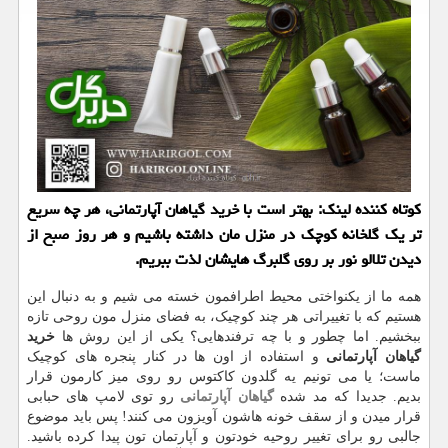
كوتاه كننده لینك: بهتر است با خرید گیاهان آپارتمانی، هر چه سریع
تر یك گلخانه كوچك در منزل مان داشته باشیم و هر روز صبح از
دیدن تلالو نور بر روی گلبرگ هایشان لذت ببریم.
همه ما از یکنواختی محیط اطرافمون خسته می شیم و به دنبال این
هستیم که با تغییراتی هر چند کوچیک، به فضای منزل مون روحی تازه
ببخشیم. اما چطور و با چه ترفندهایی؟ یکی از این روش ها
خرید
گیاهان آپارتمانی
و استفاده از اون ها در کنار پنجره های کوچیک
ماست؛ یا می تونیم یه گلدون کاکتوس رو روی میز کارمون قرار
بدیم. جدیدا که مد شده
گیاهان آپارتمانی
رو توی لامپ های حبابی
قرار میدن و از سقف خونه هاشون آویزون می کنند! پس باید موضوع
جالبی رو برای تغییر روحیه خودتون و آپارتمان تون پیدا کرده باشید.