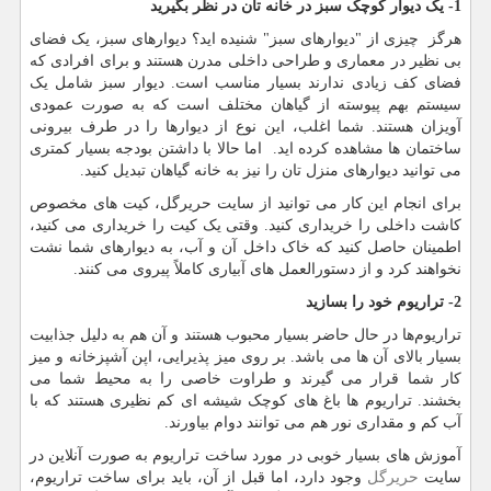
1- یک دیوار کوچک سبز در خانه تان در نظر بگیرید
هرگز چیزی از "دیوارهای سبز" شنیده اید؟ دیوارهای سبز، یک فضای
بی نظیر در معماری و طراحی داخلی مدرن هستند و برای افرادی که
فضای کف زیادی ندارند بسیار مناسب است. دیوار سبز شامل یک
سیستم بهم پیوسته از گیاهان مختلف است که به صورت عمودی
آویزان هستند. شما اغلب، این نوع از دیوارها را در طرف بیرونی
ساختمان ها مشاهده کرده اید. اما حالا با داشتن بودجه بسیار کمتری
می توانید دیوارهای منزل تان را نیز به خانه گیاهان تبدیل کنید.
برای انجام این کار می توانید از سایت حریرگل، کیت های مخصوص
کاشت داخلی را خریداری کنید. وقتی یک کیت را خریداری می کنید،
اطمینان حاصل کنید که خاک داخل آن و آب، به دیوارهای شما نشت
نخواهند کرد و از دستورالعمل های آبیاری کاملاً پیروی می کنند.
2- تراریوم خود را بسازید
تراریوم‌ها در حال حاضر بسیار محبوب هستند و آن هم به دلیل جذابیت
بسیار بالای آن ها می باشد. بر روی میز پذیرایی، اپن آشپزخانه و میز
کار شما قرار می گیرند و طراوت خاصی را به محیط شما می
بخشند. تراریوم ها باغ های کوچک شیشه ای کم نظیری هستند که با
آب کم و مقداری نور هم می توانند دوام بیاورند.
آموزش های بسیار خوبی در مورد ساخت تراریوم‌ به صورت آنلاین در
سایت
حریرگل
وجود دارد، اما قبل از آن، باید برای ساخت تراریوم،