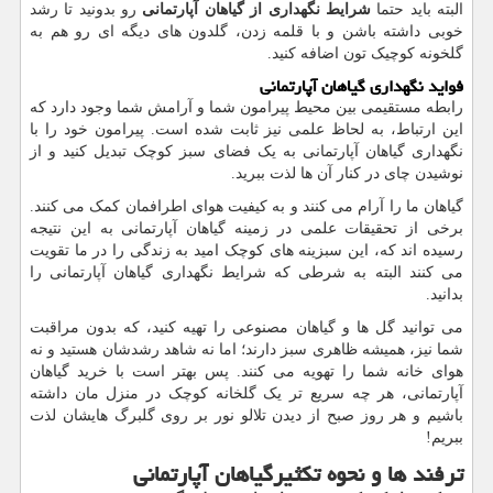
البته باید حتما
شرایط نگهداری از گیاهان آپارتمانی
رو بدونید تا رشد
خوبی داشته باشن و با قلمه زدن، گلدون های دیگه ای رو هم به
گلخونه کوچیک تون اضافه کنید.
فواید نگهداری گیاهان آپارتمانی
رابطه مستقیمی بین محیط پیرامون شما و آرامش شما وجود دارد که
این ارتباط، به لحاظ علمی نیز ثابت شده است. پیرامون خود را با
نگهداری گیاهان آپارتمانی به یک فضای سبز کوچک تبدیل کنید و از
نوشیدن چای در کنار آن ها لذت ببرید.
گیاهان ما را آرام می کنند و به کیفیت هوای اطرافمان کمک می کنند.
برخی از تحقیقات علمی در زمینه گیاهان آپارتمانی به این نتیجه
رسیده اند که، این سبزینه های کوچک امید به زندگی را در ما تقویت
می کنند البته به شرطی که شرایط نگهداری گیاهان آپارتمانی را
بدانید.
می توانید گل ها و گیاهان مصنوعی را تهیه کنید، که بدون مراقبت
شما نیز، همیشه ظاهری سبز دارند؛ اما نه شاهد رشدشان هستید و نه
هوای خانه شما را تهویه می کنند. پس بهتر است با خرید گیاهان
آپارتمانی، هر چه سریع تر یک گلخانه کوچک در منزل مان داشته
باشیم و هر روز صبح از دیدن تلالو نور بر روی گلبرگ هایشان لذت
ببریم!
ترفند ها و نحوه تکثیرگیاهان آپارتمانی