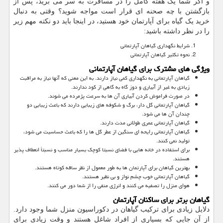
و اگر شما یک هفته کامل را در مسافرت به سر می برید، پس از
بازگشتن با چه صحنه ای قرار است مواجه شوید؟ وقتی به دنبال
خرید یک گیاه برای آپارتمان خود هستید، در اینجا باید دو نکته مهم زیر
را در نظر داشته باشید:
شرایط نگهداری گیاهان آپارتمانی
نحوه تکثیر گیاهان آپارتمانی
ویژگی های مشترک برای گیاهان آپارتمانی
گیاهان آپارتمانی به نگهداری کمی نیاز دارند. به این معنی که آنها نیاز به مراقبت
زیادی به غیر از آبیاری و دوز گاه به گاهی از کود ندارند.
در صورت فراموش کردن آبیاری آن ها به سرعت پژمرده می شوند.
گیاهان آپارتمانی گل دار، برگ و شکوفه های زیبایی دارند که باعث زیبایی دو
چندان آن ها می شود.
گیاهان آپارتمانی عمری طولانی مدت دارند.
گیاهان آپارتمانی رایحه ای سنگین از عطر گل ها را که باعث حساسیت می شود،
تولید نمی کنند.
برای استفاده در خانه هایی با فضای نسبتا کوچک بسیار مناسب و نسبتاً انعطاف پذیر
هستند.
بهترین گیاهان برای آپارتمان ها به طور معمول از نظر ساقه کوتاه هستند.
گیاهان آپارتمانی خوب چشم نواز و بی نظیر هستند.
هوای منزل را تصفیه می کنند و انرژی منفی را از شما دور می کنند.
گیاهان برتر برای ساکنان آپارتمان
دلایل زیادی برای ترکیب گیاهان در دکوراسیون منزل شما وجود دارد.
از آن جایی که بسیاری از افراد شاغل هستند و وقت زیادی برای