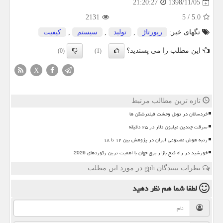
1398/11/05
21:20:27
2131
5
/
5.0
تگهای خبر:
رپورتاژ
,
تولید
,
سیستم
,
كیفیت
این مطلب را می پسندید؟
(0)
(1)
X
تازه ترین مطالب مرتبط
خردسالان در تونل وحشت فیلترشکن ها
سرقت چندین میلیون دلار در ۲۵ دقیقه
رتبه هوش مصنوعی ایران در پژوهش بین ۱۲ تا ۱۸
خورشید در راه فتح بازار برق جهان با اهمیت ترین رکوردهای 2026
نظرات بینندگان gph در مورد این مطلب
لطفا شما هم
نظر دهید