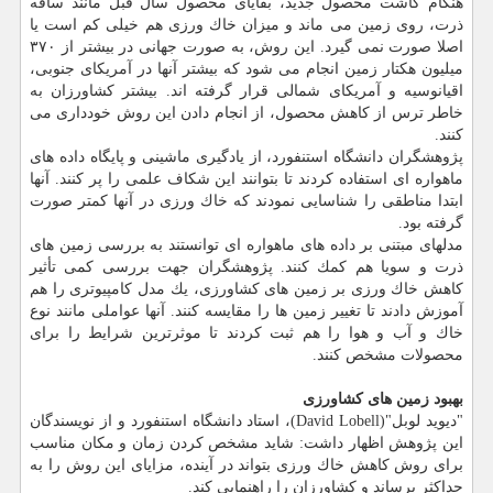
هنگام كاشت محصول جدید، بقایای محصول سال قبل مانند ساقه
ذرت، روی زمین می ماند و میزان خاك ورزی هم خیلی كم است یا
اصلا صورت نمی گیرد. این روش، به صورت جهانی در بیشتر از ۳۷۰
میلیون هكتار زمین انجام می شود كه بیشتر آنها در آمریكای جنوبی،
اقیانوسیه و آمریكای شمالی قرار گرفته اند. بیشتر كشاورزان به
خاطر ترس از كاهش محصول، از انجام دادن این روش خودداری می
كنند.
پژوهشگران دانشگاه استنفورد، از یادگیری ماشینی و پایگاه داده های
ماهواره ای استفاده كردند تا بتوانند این شكاف علمی را پر كنند. آنها
ابتدا مناطقی را شناسایی نمودند كه خاك ورزی در آنها كمتر صورت
گرفته بود.
مدلهای مبتنی بر داده های ماهواره ای توانستند به بررسی زمین های
ذرت و سویا هم كمك كنند. پژوهشگران جهت بررسی كمی تأثیر
كاهش خاك ورزی بر زمین های كشاورزی، یك مدل كامپیوتری را هم
آموزش دادند تا تغییر زمین ها را مقایسه كنند. آنها عواملی مانند نوع
خاك و آب و هوا را هم ثبت كردند تا موثرترین شرایط را برای
محصولات مشخص كنند.
بهبود زمین های كشاورزی
"دیوید لوبل"(David Lobell)، استاد دانشگاه استنفورد و از نویسندگان
این پژوهش اظهار داشت: شاید مشخص كردن زمان و مكان مناسب
برای روش كاهش خاك ورزی بتواند در آینده، مزایای این روش را به
حداكثر برساند و كشاورزان را راهنمایی كند.