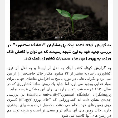
به گزارش كوتاه كننده لینك پژوهشگران ˮدانشگاه استنفوردˮ در
بررسی جدید خود به این نتیجه رسیدند كه می توان با كاهش خاك
ورزی، به بهبود زمین ها و محصولات كشاورزی كمك كرد.
به گزارش كوتاه كننده لینك به نقل از ایسنا و به نقل از فیز،
كشاورزی، سالانه بیشتر از ۲۴ میلیون هكتار خاك حاصلخیز را از بین
می برد و نگرانی هایی در مورد پاسخ به افزایش تقاضای جهانی برای
مواد غذایی بوجود می آورد اما شاید یك روش ساده كشاورزی كه در
سال ۱۹۳۰ عرضه شد، بتواند چاره ای برای این مشكل عرضه نماید.
پژوهشگران "دانشگاه استنفورد"(stanford university) در بررسی
جدیدی نشان داده اند كشاورزانی كه "خاك ورزی"(tillage) كمتری
روی زمین های خود انجام می دهند،
محصول
ذرت و سویای بیشتری
دارند، خاك زمین های آنها سالم تر و مغذی تر است و هزینه تولید هم
در زمین های آنها كاسته می شود.