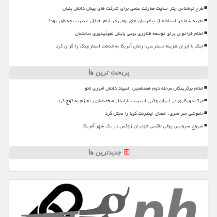
طرح نوشناس چتر حمایت معاونت علمی برای شرکت های پیش دانش بنیان
تجربه شما در استفاده از پیامرسان های بومی در ایام اختلال اینترنت چه طور بود؟
اعلام فراخوان برای توسعه فناوری بومی پایش نفوذپذیری ساختمان
جنگ با ایران هزینه دسترسی ارتش آمریکا به خدمات استارلینک را گران کرد
پربحث ترین ها
اعلام برگزیدگان مرحله دوم هفدهمین المپیاد دانش آموزی نانو
مرگ دورکاری در ایران وقتی اینترنت ناپایدار متخصصان را ملزم به کوچ کرد
خاموشی سراسری، اتصال اینترنت کوبا را مختل کرد
شروع سرویس پولی تاکسی خودران زوکس در یک شهر آمریکا
جدیدترین ها