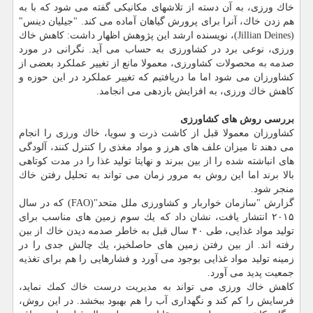
خاك ورزی، به آن دسته از تلاشهای مكانیكی گفته می شود كه با به
هم زدن خاك، آنرا برای پرورش گیاهان آماده می كند. "جیلیان دینس"
(Jillian Deines)، نویسنده ارشد این پژوهش اظهار داشت: كاهش خاك
ورزی، نوعی برد در كشاورزی به حساب می آید. نگرانی در مورد
صدمه به محصولات كشاورزی، معمولا مانع از تغییر عملكرد بعضی از
كشاورزان می شود اما ما دریافتیم كه تغییر عملكرد در این حوزه و
كاهش خاك ورزی، به افزایش بازدهی می انجامد.
بررسی روش های كشاورزی
كشاورزان معمولا قبل از كاشت ذرت و سویا، خاك ورزی را انجام
می دهند تا میزان علف های هرز و مواد مغذی را كنترل كنند، آلودگی
های انباشته شده را از بین ببرند و نهایتا تولید غذا را در مدت كوتاهی
بالا برند اما این روش به مرور زمان می تواند به تحلیل رفتن خاك
منجر شود.
گزارش "سازمان خواربار و كشاورزی ملل متحد"(FAO) كه در سال
۲۰۱۵ انتشار یافت، نشان داد كه یك سوم زمین های مناسب برای
تولید مواد غذایی، طی ۴۰ سال قبل به خاطر صدمه دیدن خاك از بین
رفته اند. از بین رفتن زمین های حاصلخیز، یك چالش جدی را در
زمینه تولید مواد غذایی بوجود می آورد و فشارهایی را هم برای تغذیه
جمعیت پدید می آورد.
كاهش خاك ورزی می تواند به مدیریت درست خاك كمك نماید،
فرسایش را كم كند و نگهداری آب را هم بهبود ببخشد. در این روش،