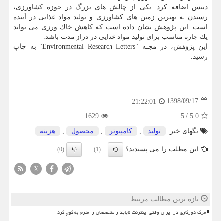
دینس اضافه كرد: یكی از چالش های بزرگ در حوزه كشاورزی،
رسیدن به بهترین زمین های كشاورزی و تولید مواد غذایی در آینده
است. این پژوهش نشان داده است كه كاهش خاك ورزی می تواند
یك چاره مناسب برای تولید مواد غذایی در دراز مدت باشد.
این پژوهش، در مجله "Environmental Research Letters" به چاپ
رسید.
1398/09/17
21:22:01
1629
5
/
5.0
تگهای خبر:
تولید
,
كامپیوتر
,
محصول
,
هزینه
این مطلب را می پسندید؟
(0)
(1)
X
تازه ترین مطالب مرتبط
مرگ دورکاری در ایران وقتی اینترنت ناپایدار متخصصان را ملزم به کوچ کرد