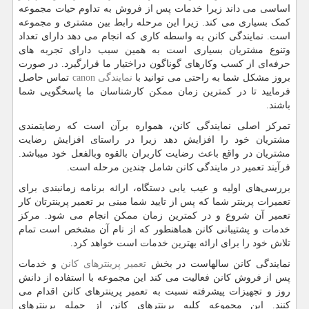
اساسی می داند زیرا خدمات پس از فروش به تداوم حیات مجموعه
کمک بسیاری می کند. زیرا این مرحله رابط بین مشتری و مجموعه
است. نمایندگی کانن به واسطه کاری که انجام می دهد دارای تعداد
وتنوع مشتریان بسیاری است به همین سبب دارای تجربه‌ های
حرفه‌ای از کسب وکارهای گوناگون دراختیار ما قرارگیرد. در صورت
بروز مشکل شما به راحتی می توانید با
نمایندگی
canon
تماس حاصل
فرمایید تا در کمترین زمان ممکن کارشناسان ما پاسخگویی شما
باشند.
تمرکز اصلی نمایندگی کانن، همواره برآن است که رضایتمندی
مشتریان خود را افزایش دهد زیرا در راستای افزایش رضایت
مشتریان در واقع باعث رضایت کاربران بالقوه وبالفعل خود میباشد.
فرآیند تعمیر در مایندگی کانن شامل چندین مرحله است.
بررسی‌های اولیه و عیب یابی دستگاه، ارائه برنامه زمانبندی برای
تعمیرات پرینتر شما که پس از تایید شما مبنی بر تعمیر پرینترتان کار
تعمیر آن شروع و در کمترین زمان ممکن انجام می شود. مرکز
خدمات و پشتیبانی کانن هماهنطور که از نام آن مشخص است تمام
تلاش خود را برای ارائه بهترین خدمات است خواهد کرد.
نمایندگی کانن سالهاست در بخش
تعمیر پرینترهای کانن
و خدمات
پس از فروش کانن فعالیت می کند این مجموعه با استفاده از دانش
روز و تجهیزات پیشرفته نسبت به تعمیر پرینترهای کانن اقدام می
کنند. این مجموعه کلیه پرینترهای کانن از جمله پرینترهای