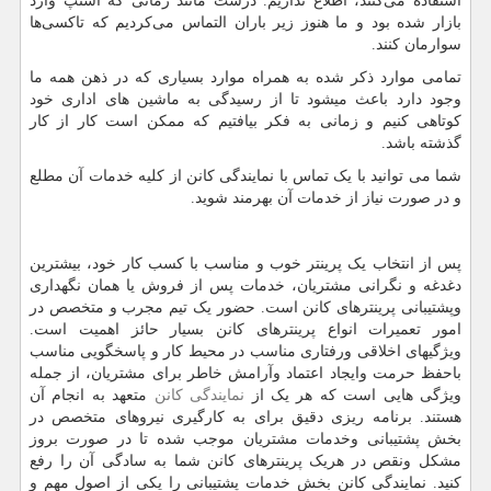
استفاده می‌کنند، اطلاع نداریم. درست مانند زمانی که اسنپ وارد
بازار شده بود و ما هنوز زیر باران التماس می‌کردیم که تاکسی‌ها
سوارمان کنند.
تمامی موارد ذکر شده به همراه موارد بسیاری که در ذهن همه ما
وجود دارد باعث میشود تا از رسیدگی به ماشین های اداری خود
کوتاهی کنیم و زمانی به فکر بیافتیم که ممکن است کار از کار
گذشته باشد.
شما می توانید با یک تماس با نمایندگی کانن از کلیه خدمات آن مطلع
و در صورت نیاز از خدمات آن بهرمند شوید.
پس از انتخاب یک پرینتر خوب و مناسب با کسب کار خود، بیشترین
دغدغه و نگرانی مشتریان، خدمات پس از فروش یا همان نگهداری
وپشتیبانی پرینترهای کانن است. حضور یک تیم مجرب و متخصص در
امور تعمیرات انواع پرینترهای کانن بسیار حائز اهمیت است.
ویژگیهای اخلاقی ورفتاری مناسب در محیط کار و پاسخگویی مناسب
باحفظ حرمت وایجاد اعتماد وآرامش خاطر برای مشتریان، از جمله
ویژگی هایی است که هر یک از
نمایندگی کانن
متعهد به انجام آن
هستند. برنامه ریزی دقیق برای به کارگیری نیروهای متخصص در
بخش پشتیبانی وخدمات مشتریان موجب شده تا در صورت بروز
مشکل ونقص در هریک پرینترهای کانن شما به سادگی آن را رفع
کنید. نمایندگی کانن بخش خدمات پشتیبانی را یکی از اصول مهم و