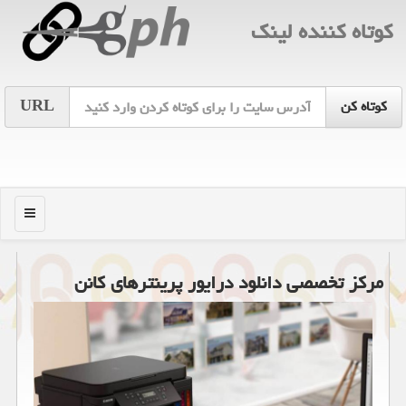
كوتاه كننده لینك
URL
منو
مركز تخصصی دانلود درایور پرینترهای كانن