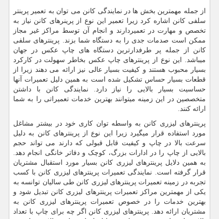
از جمله مهمترین بخش ها در نمایندگی کانن می توان به تعمیر پرینتر
سلفی کانن اشاره کرد زیرا تعمیر این نوع از پرینرهای کانن نیاز به
تخصص و مهارت در تعمیردارند و انجام آن توسط مراکز غیر مجاز
ممکن است صدمات جدی را به دستگاه شما بزند. پرینترهای سلفی
کانن از جمله پر طرفدارترین دستگاه های چاپ عکس در جهان
میباشد. این نوع از پرینترهای چاپ عکس بخاطر سهولت در کارکرد
بسیار محبوب هستند و کیفیت بسیار عالی نیز ارائه می دهند زیرا از
قطعات بسیار حساس تشکیل شده است به همین دلیل تعمیرات آنها
حساسیت بسیار بالایی را نیاز دارد. نمایندگی کانن با داشتن
متخصصین در این زمینه میتوانند بهترین خدمات تعمیراتی را به شما
ارائه کنند.
پرینترهای لیزری کانن به واسطه توان کاری خود در بیشتر مشاغل
مورد استفاده قرار میگیرد زیرا این نوع از پرینترهای کانن به دلیل
سرعت بالا در چاپ و کیفیت قابل قبولی که دارند می تواند حجم
بالایی از چاپ را در ادارات بزرگ، کوچک و دفاتر خانگی انجام دهد.
به همین دلایل پرینترهای لیزری کانن بسیار مورد استقبال مشتریان
قرار گرفته است. نمایندگی تعمیرات پرینترهای لیزری کانن با کسب
تجربه در زمینه تعمیرات پرینترهای لیزری کانن طی سالیان توانسه به
یکی از مهمترین مراکز تعمیرات پرینترهای لیزری کانن تبدیل شود و
بهترین خدمات را در خصوص تعمیرات پرینترهای لیزری کانن به
مشتریان ارائه دهد. پرینترهای لیزری کانن اگر چه برای چاپ با تعداد