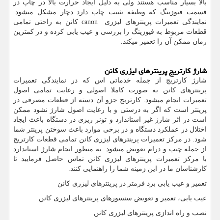
بالا بسیار مناسب هستند ولی به دلیل ایجاد حرارت بالا در چاپ در
قسمت فیوزینگ که وظیفه تثبیت چاپ دارد دچار مشکل میشود.
نمایندگی تعمیرات پرینترهای لیزری
canon
کانن به راحتی تمامی
قطعات مربوط به فیوزینگ را بررسی و عیب یابی کرده و در کمترین
زمان ممکن آن را تعمیر میکند.
شارژ کارتریج پرینترهای لیزری کانن
شارژ کارتریج از جمله خدماتی اس که در نمایندگی تعمیرات
پرینترهای کانن به صورت کاملا اصولی و رعایت تمامی اصول
تعمیرات انجام میشود. کارتریج جزو آن دسته از قطعات مصرفی در
پرینتر است که اگر به درستی و با رعایت اصول شارژ نشود ممکن
است در اثر شارژ غیر استاندارد و تونر ریزی در دستگاه باعث ایجاد
اختلال در عملکرد دستگاه و در برخی موارد باعث سوختن پرینتر شما
شود. در مرکز تعمیرات پرینترهای لیزری کانن تمامی قطعات کارتریج
از جمله چیپ و درام تعویض میشود. به منظور انجام شارژ استاندارد
با مرکز تعمیرات پرینترهای لیزری کانن تماس حاصل فرمایید تا
کارشناسان ما در این زمینه شما را راهنمایی کنند.
تعمیر و عیب یابی برد فرمتر در پرینترهای لیزری کانن
عیب یابی، تعمیر و تعویض سنسورهای پرینترهای لیزری کانن
نصب و راه اندازی پرینترهای لیزری کانن