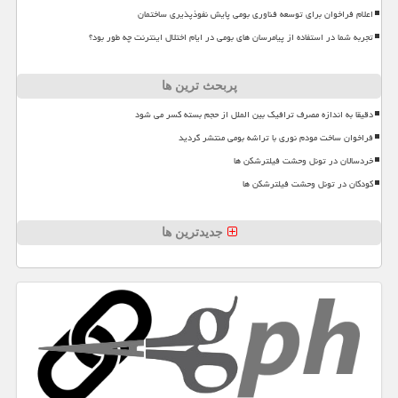
اعلام فراخوان برای توسعه فناوری بومی پایش نفوذپذیری ساختمان
تجربه شما در استفاده از پیامرسان های بومی در ایام اختلال اینترنت چه طور بود؟
پربحث ترین ها
دقیقا به اندازه مصرف ترافیک بین الملل از حجم بسته کسر می شود
فراخوان ساخت مودم نوری با تراشه بومی منتشر گردید
خردسالان در تونل وحشت فیلترشکن ها
کودکان در تونل وحشت فیلترشکن ها
جدیدترین ها