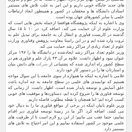
های جدید جایگاه خوبی داریم و این امر به علت تلاش های مستمر
استادان دانشگاه ها و محققان در كشور و همینطور ایجاد ارتباطات
علمی با سایر كشورهای جهان بوده است.
وی با اشاره به اینكه پژوهشگاه هوافضا ازجمله بخش هایی است كه
وزارت علوم از آن حمایت می كند، اضافه كرد: در ۱۰ تا ۱۵ سال
گذشته در كاربست فناوری و انتقال آن به جامعه برای تبدیل علم به
ثروت وارد شده ایم و در این راستا معاونت پژوهش وفناوری وزارت
علوم از تعداد زیادی از مراكز رشد حمایت می كند.
وزیر علوم تعداد مراكز رشد ایجادشده در دانشگاه ها را ۱۹۷ مركز
عنوان نمود و اظهار داشت: علاوه بر آن ۴۳ پارك علم و فناوری هم در
سطح كشور راه اندازی شده كه پشتیبانی از
شركت
های دانش بنیان
و استارتاپ ها را در دستور كار خود دارند.
غلامی با اشاره به اینكه ما همواره از سوی جامعه با این سوال مواجه
هستیم كه توانمندی های علمی در سطح جامعه به چه اندازه باعث
خلق آسایش و توسعه پایدار شده است، اظهار داشت: از زمانی كه
توسعه فناوری ها را شروع كرده ایم، دستاوردها و موفقیت های خوبی
كسب كرده ایم؛ اما همچنان با نقطه مطلوب فاصله داریم.
وزیر علوم بابیان اینكه در برخی از مواقع فناوری ما را به دنبال خود
می كشد، اضافه كرد: اگر ما در زمینهٔ توسعه فناوری دیر اقدام
نماییم، حتما عقب می مانیم؛ از این رو لازم است تا از ظرفیت های
علمی موجود در كشور استفاده نماییم و این امر احتیاج به تلاش های
مستمر دارد.