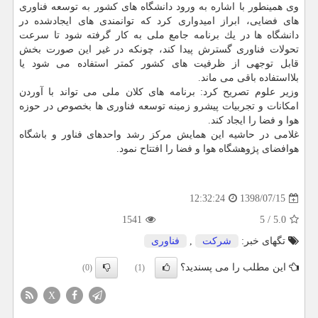
وی همینطور با اشاره به ورود دانشگاه های كشور به توسعه فناوری
های فضایی، ابراز امیدواری كرد كه توانمندی های ایجادشده در
دانشگاه ها در یك برنامه جامع ملی به كار گرفته شود تا سرعت
تحولات فناوری گسترش پیدا كند، چونكه در غیر این صورت بخش
قابل توجهی از ظرفیت های كشور كمتر استفاده می شود یا
بلااستفاده باقی می ماند.
وزیر علوم تصریح كرد: برنامه های كلان ملی می تواند با آوردن
امكانات و تجربیات پیشرو زمینه توسعه فناوری ها بخصوص در حوزه
هوا و فضا را ایجاد كند.
غلامی در حاشیه این همایش مركز رشد واحدهای فناور و باشگاه
هوافضای پژوهشگاه هوا و فضا را افتتاح نمود.
1398/07/15
12:32:24
1541
5
/
5.0
تگهای خبر:
شركت
,
فناوری
این مطلب را می پسندید؟
(0)
(1)
X