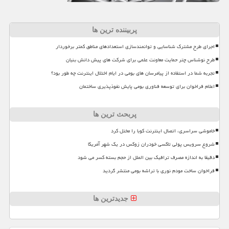
پربیننده ترین ها
اجرای طرح مشترک شناسایی و توانمندسازی استعدادهای مناطق کمتر برخوردار
طرح نوشناس چتر حمایت معاونت علمی برای شرکت های پیش دانش بنیان
تجربه شما در استفاده از پیامرسان های بومی در ایام اختلال اینترنت چه طور بود؟
اعلام فراخوان برای توسعه فناوری بومی پایش نفوذپذیری ساختمان
پربحث ترین ها
خاموشی سراسری، اتصال اینترنت کوبا را مختل کرد
شروع سرویس پولی تاکسی خودران زوکس در یک شهر آمریکا
دقیقا به اندازه مصرف ترافیک بین الملل از حجم بسته کسر می شود
فراخوان ساخت مودم نوری با تراشه بومی منتشر گردید
جدیدترین ها