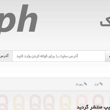
ك
آدرس
ابزار
رپورتاژ
یپ منتشر گردید