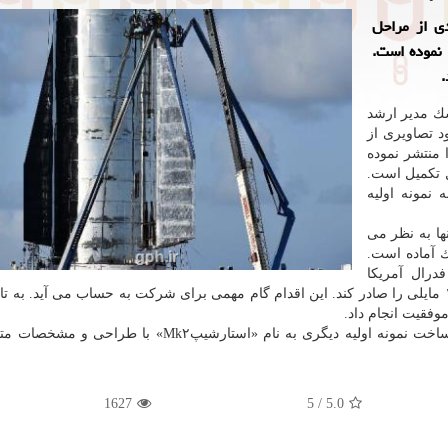
ی از مراحل
نموده است.
.
سك مدیر ارشد
 تصاویری از
وشك استارشیپ به نام «استارشیپMk۱» را منتشر نموده
 تكمیل است.
نمونه اولیه
ها به نظر می
 آماده است.
رال آمریكا
درخواست كرده بود تا اجازه پرتاب استارشیپ به ارتفاع ۱۲ مایلی را صادر كند. این اقدام گام مهمی برای شركت به حساب می آید. 
وفقیت انجام داد.
البته اسپیس ایكس علاوه بر «استارشیپMk۱»، مشغول ساخت نمونه اولیه دیگری به نام «استارشیپMk۲» 
1627
5
/
5.0