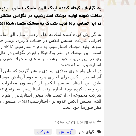
به گزارش كوتاه كننده لینك الون ماسك تصاویر جدید
ساخت نمونه اولیه موشك استارشیپ در تگزاس منتشر 
در این تصاویر باله هایی متحرك به موشك متصل شده اند
به گزارش كوتاه كننده لینك به نقل از دیلی میل، الون ما
اجرایی
شركت
اسپیس ایكس در حساب كاربری توییتر خود
نمونه اولیه م
است. این موشك در مقر بوكاچیكا واقع در تگزاس در حال
وی در این توییت خود نوشت: باله های متحرك عقبی به 
استارشیپ اضافه شدند.
در اوایل ماه جاری میلادی اسنادی منتشر گردید كه طبق آن
آید اسپیس ایكس برای اجرای مرحله دوم آزمایش موشك
طبق این اسناد اسپیس ایكس از كمیسیون مخابرات فد
شركت مجموعه ای از تست های موتور استارهاپر را هم با م
مقر فلوریدا خود است.
1398/07/02
13:56:37
تگهای خبر:
آزمایش
,
شركت