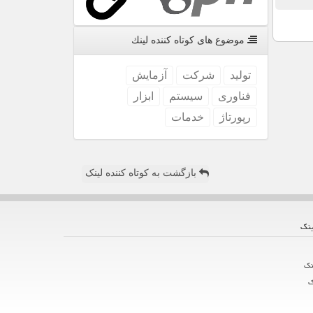
موضوع های كوتاه كننده لینك
تولید
شركت
آزمایش
فناوری
سیستم
ابزار
رپورتاژ
خدمات
بازگشت به کوتاه کننده لینک
ینك
نك
ك