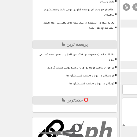
دانش بنیان
اعلام فراخوان برای توسعه فناوری بومی پایش نفوذپذیری
ساختمان
تجربه شما در استفاده از پیامرسان های بومی در ایام اختلال
اینترنت چه طور بود؟
پربحث ترین ها
دقیقا به اندازه مصرف ترافیک بین الملل از حجم بسته کسر می
شود
فراخوان ساخت مودم نوری با تراشه بومی منتشر گردید
خردسالان در تونل وحشت فیلترشکن ها
کودکان در تونل وحشت فیلترشکن ها
جدیدترین ها