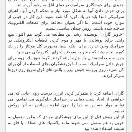
جدیدی برای جوشكاری سرامیك در دمای اتاق به وجود آورده اند.
برای جوش دادن آنها به شكل مورد نیاز و محكم كردن آنها، اشیای
سرامیكی ابتدا باید در یك كوره گذاشته شوند. این كار در خیلی از
موارد خوب است، اما اگر بعنوان محافظ برای قطعات الكترونیك
ساخته شده باشند، روش چندان مناسبی نیست.
"خاویر گارای" نویسنده ارشد این مطالعه می گوید: هم اكنون هیچ
راهی برای پوشاندن یا مهر و موم كردن قطعات الكترونیكی در
سرامیك وجود ندارد، برای اینكه شما مجبورید كل مونتاژ را در یك
كوره انجام دهید كه منجر به سوختن اجزای الكترونیكی می شود.
بدین سبب دانشمندان یك چاره ارائه كردند. گرما هنوز یك لزوم برای
جوش دادن سرامیك است، اما پژوهشگران بجای استفاده از آن برای
كل شیء، روی پروسه جوش لیزر با پالس های فوق سریع روی درزها
تمركز كردند.
گارای اضافه كرد: با متمركز كردن انرژی درست روی جایی كه می
خواهیم، از ایجاد شیب دمایی در سرامیك جلوگیری می نماییم، می
توانیم مواد حساس به دما را بدون لطمه رساندن به آنها روكش
نماییم.
از این روش قبل از این برای جوشكاری موادی كه بطور معمول به
خوبی به هم متصل نمی شوند مانند پلاستیك های شفاف یا فلز به
شیشه استفاده شده بود.