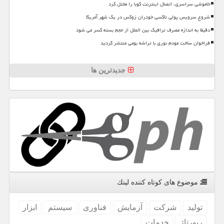
خاموشی سراسری، اتصال اینترنت کوبا را مختل کرد
شروع سرویس پولی تاکسی خودران زوکس در یک شهر آمریکا
دقیقا به اندازه مصرف ترافیک بین الملل از حجم بسته کسر می شود
فراخوان ساخت مودم نوری با تراشه بومی منتشر گردید
جدیدترین ها
موضوع های كوتاه كننده لینك
تولید
شركت
آزمایش
فناوری
سیستم
ابزار
رپورتاژ
خدمات