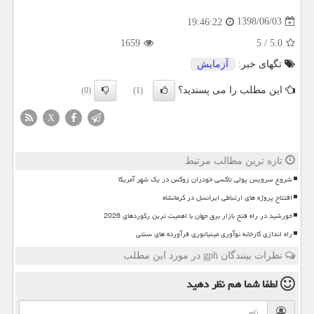
1398/06/03
19:46:22
1659
5
/
5.0
تگهای خبر:
آزمایش
این مطلب را می پسندید؟
(0)
(1)
X
تازه ترین مطالب مرتبط
شروع سرویس پولی تاکسی خودران زوکس در یک شهر آمریکا
افتتاح پروژه های ارتباطی ایرانسل در کرمانشاه
خورشید در راه فتح بازار برق جهان با اهمیت ترین رکوردهای 2026
راه اندازی کارخانه نوآوری مینیاتوری فرآورده های سنتی
نظرات بینندگان gph در مورد این مطلب
لطفا شما هم
نظر دهید