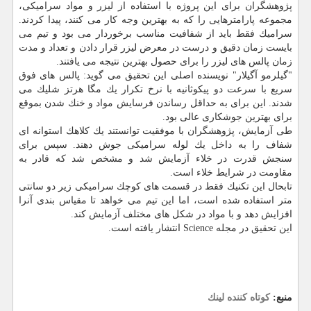
پژوهشگران برای این پروژه با استفاده از لیزر و مواد سرامیكی،
مجموعه پارامترهایی را كه به بهترین وجه كار می كنند، پیدا كردند.
سرامیك فقط باید از شفافیت مناسب برخوردار می بود و تیم می
بایست زمان دقیق و درست در معرض لیزر قرار دادن و تعداد و مدت
زمان پالس های لیزر را برای حصول بهترین نتیجه می یافتند.
"گیلرمو آگیلار" نویسنده اصلی این تحقیق می گوید: پالس های فوق
سریع با سرعت دو پیكوثانیه با نرخ تكرار یك مگا هرتز شلیك می
شدند. این برای به حداقل رساندن فرسایش مواد و خنك شدن بموقع
برای بهترین جوشكاری عالی بود.
طی آزمایش، پژوهشگران با موفقیت توانستند یك كلاهك استوانه ای
شفاف را به داخل یك لوله سرامیكی جوش دهند. سپس برای
سنجش قدرت در خلاء آزمایش شد و مشخص شد كه قادر به
مقاومت در شرایط خلاء است.
تابحال این تكنیك فقط در قسمت های كوچك سرامیكی زیر دو سانتی
متر استفاده شده است، اما این تیم می خواهد تا مقیاس بندی آنرا
افزایش دهد و با مواد در شكل های مختلف آزمایش كند.
این تحقیق در مجله Science انتشار یافته است.
منبع:
كوتاه كننده لینك