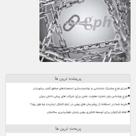
پربیننده ترین ها
اجرای طرح مشترک شناسایی و توانمندسازی استعدادهای مناطق کمتر برخوردار
طرح نوشناس چتر حمایت معاونت علمی برای شرکت های پیش دانش بنیان
تجربه شما در استفاده از پیامرسان های بومی در ایام اختلال اینترنت چه طور بود؟
اعلام فراخوان برای توسعه فناوری بومی پایش نفوذپذیری ساختمان
پربحث ترین ها