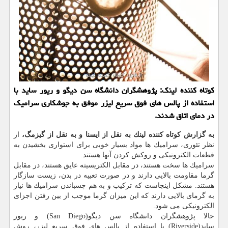
كوتاه كننده لینك: پژوهشگران دانشگاه سن دیگو و ریور ساید با
استفاده از پالس های فوق سریع لیزر موفق به جوشكاری سرامیك
در دمای اتاق شدند.
به گزارش كوتاه كننده لینك به نقل از ایسنا و به نقل از گیزمگ،
از
نظر تئوری، سرامیك ها مواد بسیار خوبی برای استواری بخشیدن به
قطعات الكترونیكی و روكش كردن آنها هستند.
سرامیك ها سخت هستند، در مقابل الكتریسیته عایق هستند، در مقابل
گرما مقاومت بالایی دارند و در صورت تعبیه در بدن، زیست سازگار
هستند. مشكل اینجاست كه تركیب و به هم چسباندن سرامیك ها نیاز
به گرمای بالایی دارند كه این میزان گرما موجب از بین رفتن اجزای
الكترونیكی می شود.
حالا پژوهشگران دانشگاه سن دیگو(San Diego) و ریور
ساید(Riverside) با استفاده از پالس های فوق سریع لیزر، روش