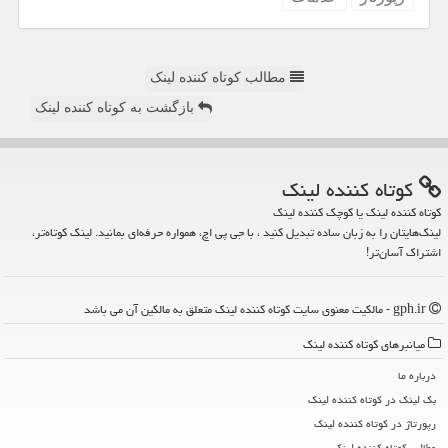
مطالب کوتاه کننده لینک
بازگشت به کوتاه کننده لینک
كوتاه كننده لینك
کوتاه کننده لینک یا کوچک کننده لینک
لینک‌هایتان را به زبان ساده تبدیل کنید ، با جی پی اچ، همواره حرفه‌ای بمانید. لینک کوتاه‌تر،
اشتراک آسان‌تر!
gph.ir - مالکیت معنوی سایت كوتاه كننده لینك متعلق به مالکین آن می باشد
میانبرهای كوتاه كننده لینك
درباره ما
بک لینک در كوتاه كننده لینك
رپورتاژ در كوتاه كننده لینك
مطالب كوتاه كننده لینك