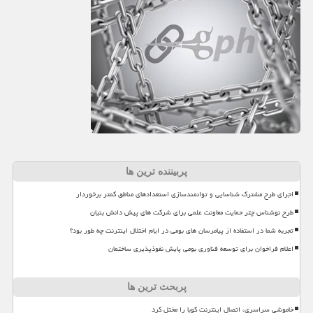
پربیننده ترین ها
اجرای طرح مشترک شناسایی و توانمندسازی استعدادهای مناطق کمتر برخوردار
طرح نوشناس چتر حمایت معاونت علمی برای شرکت های پیش دانش بنیان
تجربه شما در استفاده از پیامرسان های بومی در ایام اختلال اینترنت چه طور بود؟
اعلام فراخوان برای توسعه فناوری بومی پایش نفوذپذیری ساختمان
پربحث ترین ها
خاموشی سراسری، اتصال اینترنت کوبا را مختل کرد