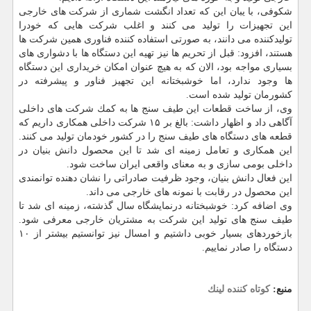
شكوفی، با یبان این كه تعداد انگشت شماری از شركت های خارجی
این تجهیزات را تولید می كنند و اغلب شركت هایی كه خودرا
تولیدكننده می دانند، به صورتی استفاده كننده فناوری همین شركت ها
هستند، افزود: قبل از تحریم ها نیز تهیه این دستگاه ها با دشواری های
بسیاری مواجه بود، الان كه به هیچ عنوان امكان خریداری این دستگاه
ها وجود ندارد، اما خوشبختانه این تجهیز فناور و پیشرفته در
كشورمان تولید شده است.
وی، از ساخت قطعات این طیف سنج ها به كمك شركت های داخلی
آگاهی داد و اظهار داشت: بالغ بر ۱۵ شركت داخلی همكاری داریم كه
قطعه های دستگاه های طیف سنج را در كشور خودمان تولید می كنند.
این همكاری و تعامل زمینه ای شد تا این محصول دانش بنیان در
داخلی بومی سازی و به معنای واقعی ایران ساخت شود.
این فعال دانش بنیان، وجود ظرفیت صادراتی را نشان دهنده توانمندی
این محصول در رقابت با نمونه های خارجی می داند.
وی اضافه كرد: خوشبختانه درنمایشگاه سال گذشته، زمینه ای شد تا
طیف سنج های تولید این شركت به مشتریان خارجی معرفی شود.
بازخوردهای بسیار خوبی داشتیم و امسال نیز توانستیم بیشتر از ۱۰
دستگاه را صادر نماییم.
منبع:
كوتاه كننده لینك