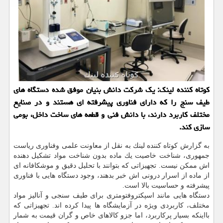
كوتاه كننده لینك: یك شركت دانش بنیان موفق شده دستگاه های
طیف سنج را كه دارای فناوری پیشرفته ای هستند و در صنایع
مختلف كاربرد دارند، با دانش فنی و قطعه های ساخت داخل، بومی
سازی كند.
به گزارش كوتاه كننده لینك به نقل از معاونت علمی وفناوری ریاست
جمهوری، شناخت خاصیت یك ماده بدون شناخت مواد تشكیل دهنده
اش ممكن نیست. تجهیزاتی كه بتوانند با تحلیل دقیق و موشكافانه ای
از ماده از اسرار درونی اش خبر بدهند، وجود دستگاه هایی با فناوری
پیشرفته و حساسیت بالا است.
دستگاه هایی مانند اسپكتروفتومتری برای طیف سنجی و آنالیز مواد
مختلف، كاربردی ویژه در آزمایشگاه ها پیدا كرده اند. تجهیزاتی كه
بااینكه بسیار پركاربرد، اما جزو كالاهای خاص و گران قیمت به شمار