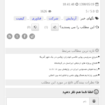
1398/05/19
18:41:48
1626
5
/
5.0
تگهای خبر:
آزمایش
,
شركت
,
فناوری
,
كیفیت
این مطلب را می پسندید؟
(0)
(1)
X
تازه ترین مطالب مرتبط
شروع سرویس پولی تاکسی خودران زوکس در یک شهر آمریکا
افتتاح پروژه های ارتباطی ایرانسل در کرمانشاه
رتبه هوش مصنوعی ایران در پژوهش بین ۱۲ تا ۱۸
تغییر پارادایم همکاریهای علمی و فناورانه بین المللی
نظرات بینندگان gph در مورد این مطلب
لطفا شما هم
نظر دهید