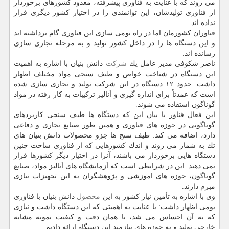
می روند كه با عنایت به فناوری پیشرفته، معدود كشورهای برخوردار
از فناوری تولیدشان، این توانمندی را در اختیار كشور دیگری قرار
نداده اند.
فناوران كشورمان اما در راه بومی سازی این فناوری گام برداشته اند
و این دستگاه ها را در داخل كشور تولید و به مرحله تجاری سازی
رسانده اند.
ناصر شكوفی مدیر عامل یك
شركت
دانش بنیان با اشاره به اهمیت
این دستگاه در شناخت خواص و طیف سنجی مواد مختلف اظهار
داشت: حدود ۱۲ دستگاه در این شركت تولید و تجاری سازی شده
است كه عمدتاً برای اندازه گیری و آنالیز تركیبات به كار رفته در مواد
گوناگون استفاده می شوند.
این فعال فناور با بیان این كه دستگاه ها طیف سنجی كاربردهای
گوناگونی در حوزه های فناوری و همین طور صنایع تجاری و دفاعی
دارد، اضافه می كند: طیف سنج ها جزو محصولات دانش بنیان های
تك به شمار می روند و اندك كشورهایی كه از فناوری ساخت چنین
دستگاه هایی برخوردار می باشند، آنرا در اختیار دیگر كشورها قرار
نمی دهند. این در شرایطی است كه آزمایشگاه های آنالیز مواد، صنایع
گوناگون، حوزه های اموزشی و پژوهشگران به این تجهیزات نیازی
مبرم دارند.
وی با اشاره به تأمین نیاز كشور به این
محصول
دانش بنیان با فناوری
بومی اظهار داشت: با عنایت به اهمیتی كه این دستگاه داشت و نیازی
كه به آن احساس می شد، با همان دقت و كیفیت نمونه مشابه
خارجی تولید و به حوزه های نیازمند این دستگاه ارائه دادیم.