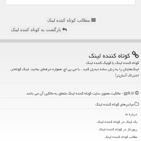
مطالب کوتاه کننده لینک
بازگشت به کوتاه کننده لینک
كوتاه كننده لینك
کوتاه کننده لینک یا کوچک کننده لینک
لینک‌هایتان را به زبان ساده تبدیل کنید ، با جی پی اچ، همواره حرفه‌ای بمانید. لینک کوتاه‌تر،
اشتراک آسان‌تر!
gph.ir - مالکیت معنوی سایت كوتاه كننده لینك متعلق به مالکین آن می باشد
میانبرهای كوتاه كننده لینك
درباره ما
بک لینک در كوتاه كننده لینك
رپورتاژ در كوتاه كننده لینك
مطالب كوتاه كننده لینك