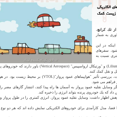
ای الكتریكی
ط زیست كمك
از تك كرانچ
،
وری به شمار
اینكه در این
شود. سفرهای
تری نسبت به
شركت هایی مانند "رولز رویس"(Rolls Royce)، "لیلیوم" (Lilium) و "ورتیكال ارواسپیس" (Vertical Aerospace) 
ل و نقل كمك كنند.
یكی از اولین پژوهش هایی كه در این زمینه صورت گرفت، بررسی تأثیر "هواپیماهای عمود پرواز"(VTOL) بر 
ر فراهم می شود.
میشیگان"(UM) دریافته اند كه اگر وسایل نقلیه عمود پرواز به آسمان ها راه پیدا كنند، انتشار گازهای مض
داد كه یك خودروی پرنده بتواند انرژی را ذخیره كند.
Gregory K)، سرپرست این پژوهش اظهار داشت: وسایل نقلیه عمود پرواز، انرژی كمتری را در طول پرواز
فضا، مدل كارآمدی برای خودروهای الكتریكی نمایش داده اند كه هر دو نوع 