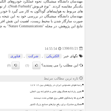
مهندسان دانشگاه میشیگان، نحوه عملكرد خودروهای الكتری
یكدیگر مقا
های مربوط به هواپیماهای گوناگون به كار می گیرد تا خودر
مهندسان دانشگاه میشیگان در بررسی خود به این نتیجه ر
صورت سازگار شدن با محیط زیست، اهمیت این نقش افزا
نتایج این پژوهش، در مجله "Nature Communications" به چاپ رسید.
1398/01/21
14:55:54
تگهای خبر:
الكتریكی
,
شركت
,
فناوری
این مطلب را می پسندید؟
(0)
(1)
تازه ترین مطالب مرتبط
رتبه هوش مصنوعی ایران در پژوهش بین ۱۲ تا ۱۸
تغییر پارادایم همکاریهای علمی و فناورانه بین المللی
باتری ها پاسخگوی قطعی برق طولانی مدت نیستند
همکاری مشترک برای رفع نیازهای صنایع بزرگ کشور