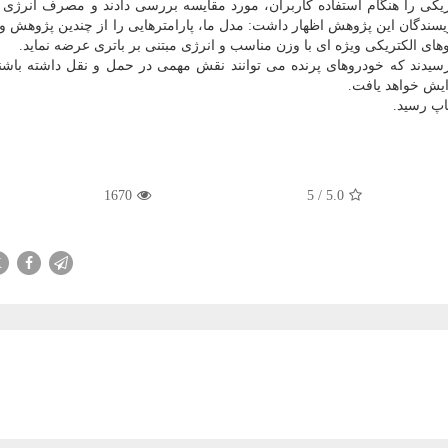
كی را هنگام استفاده كاربران، مورد مقایسه بررسی دادند و مصرف انرژی آنه
یسه كردند. "نوح فربوش"(Noah Furbush)، از نویسندگان این پژوهش اظهار داشت: مدل ما، پارامترهایی را از چندین پژ
وهای الكتریكی ویژه ای با وزن مناسب و انرژی مبتنی بر باتری عرضه نماید.
سیدند كه خودروهای پرنده می توانند نقش مهمی در حمل و نقل داشته باشند
یش خواهد یافت.
1670
5
/
5.0
X