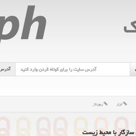
ك
آدرس
ابزار
رپورتاژ
سازگار با محیط زیست