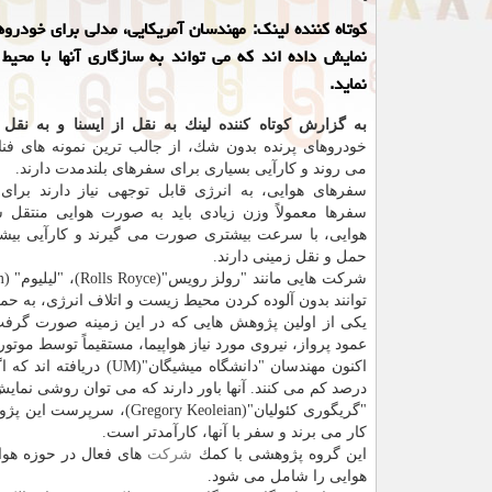
كوتاه كننده لینك: مهندسان آمریكایی، مدلی برای خودروه
نمایش داده اند كه می تواند به سازگاری آنها با محی
نماید.
به گزارش كوتاه كننده لینك به نقل از ایسنا و به نقل 
خودروهای پرنده بدون شك، از جالب ترین نمونه های فنا
می روند و كارآیی بسیاری برای سفرهای بلندمدت دارند.
سفرهای هوایی، به انرژی قابل توجهی نیاز دارند برای 
سفرها معمولاً وزن زیادی باید به صورت هوایی منتقل 
هوایی، با سرعت بیشتری صورت می گیرند و كارآیی بیش
حمل و نقل زمینی دارند.
توانند بدون آلوده كردن محیط زیست و اتلاف انرژی، به حم
عمود پرواز، نیروی مورد نیاز هواپیما، مستقیماً توسط موتو
اكنون مهندسان "دانشگاه 
درصد كم می كنند. آنها باور دارند كه می توان روشی نمایش 
"گریگوری كئولیان"(eoleian
كار می برند و سفر با آنها، كارآمدتر است.
این گروه پژوهشی با كمك
شركت
های فعال در حوزه هوا 
هوایی را شامل می شود.