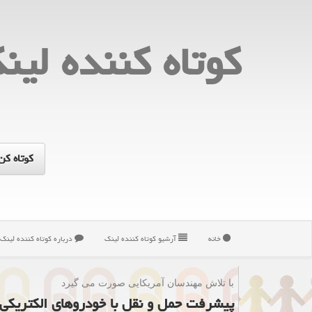
كوتاه كننده لین
خانه
آرشیو كوتاه كننده لینك
درباره كوتاه كننده لینك
با تلاش مهندسان آمریكایی صورت می گیرد
پیشرفت حمل و نقل با خودروهای الكتریكی 