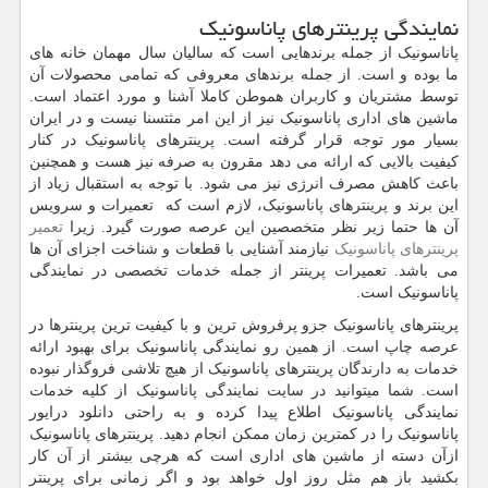
نمایندگی پرینترهای پاناسونیک
پاناسونیک از جمله برندهایی است که سالیان سال مهمان خانه های
ما بوده و است. از جمله برندهای معروفی که تمامی محصولات آن
توسط مشتریان و کاربران هموطن کاملا آشنا و مورد اعتماد است.
ماشین های اداری پاناسونیک نیز از این امر مثتسنا نیست و در ایران
بسیار مور توجه قرار گرفته است. پرینترهای پاناسونیک در کنار
کیفیت بالایی که ارائه می دهد مقرون به صرفه نیز هست و همچنین
باعث کاهش مصرف انرژی نیز می شود. با توجه به استقبال زیاد از
این برند و پرینترهای پاناسونیک، لازم است که تعمیرات و سرویس
آن ها حتما زیر نظر متخصصین این عرصه صورت گیرد. زیرا
تعمیر
پرینترهای پاناسونیک
نیازمند آشنایی با قطعات و شناخت اجزای آن ها
می باشد. تعمیرات پرینتر از جمله خدمات تخصصی در نمایندگی
پاناسونیک است.
پرینترهای پاناسونیک جزو پرفروش ترین و با کیفیت ترین پرینترها در
عرصه چاپ است. از همین رو نمایندگی پاناسونیک برای بهبود ارائه
خدمات به دارندگان پرینترهای پاناسونیک از هیچ تلاشی فروگذار نبوده
است. شما میتوانید در سایت نمایندگی پاناسونیک از کلیه خدمات
نمایندگی پاناسونیک اطلاع پیدا کرده و به راحتی دانلود درایور
پاناسونیک را در کمترین زمان ممکن انجام دهید. پرینترهای پاناسونیک
ازآن دسته از ماشین های اداری است که هرچی بیشتر از آن کار
بکشید باز هم مثل روز اول خواهد بود و اگر زمانی برای پرینتر