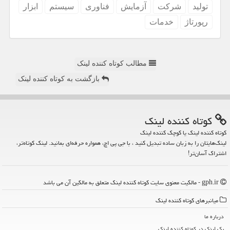
تولید
شركت
آزمایش
فناوری
سیستم
ابزار
رپورتاژ
خدمات
مطالب کوتاه کننده لینک
بازگشت به کوتاه کننده لینک
كوتاه كننده لینك
کوتاه کننده لینک یا کوچک کننده لینک
لینک‌هایتان را به زبان ساده تبدیل کنید ، با جی پی اچ، همواره حرفه‌ای بمانید. لینک کوتاه‌تر،
اشتراک آسان‌تر!
gph.ir - مالکیت معنوی سایت كوتاه كننده لینك متعلق به مالکین آن می باشد
میانبرهای كوتاه كننده لینك
درباره ما
بک لینک در كوتاه كننده لینك