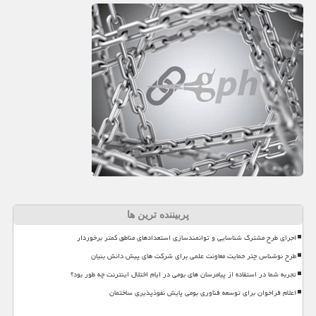
پربیننده ترین ها
اجرای طرح مشترک شناسایی و توانمندسازی استعدادهای مناطق کمتر برخوردار
طرح نوشناس چتر حمایت معاونت علمی برای شرکت های پیش دانش بنیان
تجربه شما در استفاده از پیامرسان های بومی در ایام اختلال اینترنت چه طور بود؟
اعلام فراخوان برای توسعه فناوری بومی پایش نفوذپذیری ساختمان