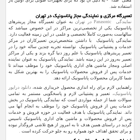
معنی "صدا" - به دلیل آن بود که برای تجهیزات صوتی برای اولین بار
استفاده شد.
تعمیرگاه مرکزی و نمایندگی مجاز پاناسونیک در تهران
نمایندگی
Panasonic
در تهران
به عنوان تعمیرگاه مجاز پرینترهای
پاناسونیک یکی از تخصصی‌ترین مراکز در این خصوص میباشد که
سالهاست به‌صورت کاملاً تخصصی و علمی در این زمینه فعالیت دارد.
نمایندگی پاناسونیک با داشتن متخصص‌ترین تعمیرکاران در مرکز
خدمات و پشتیبانی پاناسونیک توانسته‌ تجربه چندین ساله خود را در
تعمیر پرینترهای پاناسونیک با علم روز دنیا گره بزند و یکی از مراکز
تعمیر به‌روز در این زمینه باشد. نمایندگی پاناسونیک به عنوان نماینده
اصلی ومجاز ماشین های اداری پاناسونیک خود را موظف میداند تا
خدمات پس از فروش محصولات پاناسونیک را به بهترین شکل به
شما کاربران محصولات پاناسونیک ارائه دهد.
راهنمایی لازم برای راه اندازی محصول خریداری شده،
دانلود درایور
پاناسونیک
، تعمیر و پشتیبانی لازم و پاسخگویی مستمر به تمامی
سوالات شما از جمله مواردی است که نمایندگی پاناسونیک در بخش
خدمات پس از فروش پاناسونیک خود را موظف به انجام آنها می
داند. نمایندگی پاناسونیک با هدف فعالیت در حوزه فروش و خدمات
پس از فروش محصولات و ماشین های اداری پاناسونیک تاسیس
گردید در راستای همین هدف تا به امروز از هیچ تلاشی فروگذار نبوده
و برای تحقق اهداف خود همواره رو به جلو حرکت کرده است .