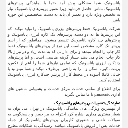
پاناسونیک شما مشکلی پیش آمد حتما با نمایندگی پرینترهای
پاناسونیک تماس حاصل فرمایید زیرا تعمیر پرینترهای پاناسونیک نیاز
به تخصص ویژه دارد و تعمیر آن باید به دست متخصصین این حوزه
باشد.
شرکت پاناسونیک فقط پرینترهای لیزری پاناسونیک را تولید میکند که
این پرینترها ها به دو دسته پرینترهای تک کاره لیزری پاناسونیک و
پرینترهای چند کاره پاناسونیک تقسیم میشوند. همانطور که از اسم
پرینتر تک کاره مشخص است این نوع از پرینترهای پاناسونیک فقط
کار چاپ را انجام میدهد و برای اداراتی که به مدت زیاد و در تیراژ بالا
کار چاپ انجام می دهند بسیار گزینه مناسبی است. و اما پرینترهای
چندکاره لیزری پاناسونیک که تمامی نیازهای شما را اعم از فکس،
پرینت، کپی، اسکن و... را به راحتی برطرف میکند و شما میتوانید با
خیالی کاملا آسوده در محیط کار از پرینتر چندکاره لیزری پاناسونیک
استفاده کنید.
برای اطلاع از تمامی خدمات مرکز خدمات و پشتیبانی ماشین های
اداری
panasonic
با ما تماس بگیرید.
نمایندگی تعمیرات پرینترهای پاناسونیک
از مهمترین ویژگی های نمایندگی پاناسونیک در تهران می توان به
شعار مشتری مداری اشاره کرد احترام به مراجعین و پاسخگویی به
سوالات تلفنی و حضوری کاربران پرینترهای پاناسونیک از جمله
خدمات پس از فروش پاناسونیک میباشد. رسیدگی به شکایات مطرح