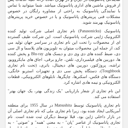
از فروش ماشین های اداری پاناسونیک میباشد. شما میتوانید با تماس
با نمایندگی پاناسونیک به راحتی از مشاوره رایگان در خصوص
مشکلات فنی پرینترهای پاناسونیک و یا در خصوص خرید پرینترهای
پاناسونیک بهرمند شوید.
پاناسونیک (
Panasonicku
) نام تجاری اصلی شرکت تولید کننده
الکترونیک ژاپنی شرکت پاناسونیک است. این شرکت طیف گسترده
ای از محصولات را تحت این نام تجاری در سراسر جهان تولید می
کند، از جمله این محصولات میتوان به تلویزیون های پلاسما و ال سی
دی، ضبط کننده های دی وی دی و دیسک های
Blu-ray
و پخش کننده
ها، دوربین های فیلمبرداری، تلفن، جارو برقی، اجاق های مایکروویو،
تراشه، پروژکتور، دوربین های دیجیتال، باتری، (تحت نام تجاری
Toughbook
)، دستگاه پخش سی دی و تجهیزات استریو خانگی،
دستگاه های فکس، اسکنرها، چاپگرها، تابلوهای الکترونیکی، قطعات
الکترونیکی و نیمه هادی اشاره کرد.
این نام تجاری از شعار بازاریابی "یک زندگی بهتر، یک جهان بهتر"
استفاده می کند.
نام تجاری پاناسونیک توسط
Matsushita
در سال 1955 برای منطقه
آمریکایی ایجاد شده بود، زیرا نام تجاری ملی که نام تجاری اصلی آن
در بازار داخلی ژاپن بود، قبلا توسط دیگران ثبت شده است. نام
تجاری پاناسونیک از عناصر "پان" - به معنی "همه" و "صوتی" - به