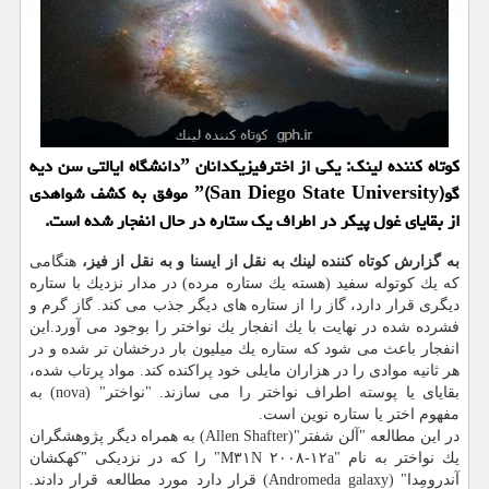
كوتاه كننده لینك: یكی از اخترفیزیكدانان ˮدانشگاه ایالتی سن دیه
گوˮ(San Diego State University) موفق به كشف شواهدی
از بقایای غول پیكر در اطراف یك ستاره در حال انفجار شده است.
به گزارش كوتاه كننده لینك به نقل از ایسنا و به نقل از فیز،
هنگامی
كه یك كوتوله سفید (هسته یك ستاره مرده) در مدار نزدیك با ستاره
دیگری قرار دارد، گاز را از ستاره های دیگر جذب می كند. گاز گرم و
فشرده شده در نهایت با یك انفجار یك نواختر را بوجود می آورد.این
انفجار باعث می شود كه ستاره یك میلیون بار درخشان تر شده و در
هر ثانیه موادی را در هزاران مایلی خود پراكنده كند. مواد پرتاب شده،
بقایای یا پوسته اطراف نواختر را می سازند. "نواختر" (nova) به
مفهوم اختر یا ستاره نوین است.
در این مطالعه "آلن شفتر"(Allen Shafter) به همراه دیگر پژوهشگران
یك نواختر به نام "M۳۱N ۲۰۰۸-۱۲a" را كه در نزدیكی "كهكشان
آندرومِدا" (Andromeda galaxy) قرار دارد مورد مطالعه قرار دادند.