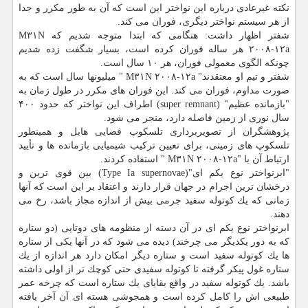
نكته غیرعادی درباره این نواختر این است كه آن به طور مكرر و جدا
از هر سیستم نواختر دیگری، فوران می كند.
شفتر اظهار داشت: هنگامی كه ابتدا متوجه شدیم كه M۳۱N
۲۰۰۸-۱۲a هر ساله فوران كرده است، بسیار شگفت زده شدیم
چونكه الگوی معمولی فوران، هر ۱۰ سال است.
شفتر و تیم او معتقدند" M۳۱N ۲۰۰۸-۱۲a " میلیونها سال است كه به
صورت مداوم، فوران می كند. این فوران های مكرر در طول زمان به
"بازمانده عظیم" (super remnant) اطراف این نواختر كه حدود ۴۰۰
سال نوری از زمین فاصله دارد، منجر می شود.
پژوهشگران از تصویربرداری تلسكوپ فضایی هابل و همینطور
تلسكوپ های زمینی، برای تعیین تركیب شیمیایی بازمانده ها و تأیید
ارتباط آن با "M۳۱N ۲۰۰۸-۱۲a " استفاده كردند.
"ابرنواختر نوع یكم ای"(Type Ia supernovae) بین قوی ترین و
درخشان ترین اجرام در جهان قرار دارند و اعتقاد بر این است كه آنها
زمانی كه یك كوتوله سفید جرمی بیش از اندازه مجاز باشد، رخ می
دهند.
ابرنواختر نوع یكم ای در آن دسته از منظومه های دوتایی (دو ستاره
كه به دور یكدیگر می چرخند) دیده می شود كه در آنها یكی از ستاره
ها یك كوتوله سفید است و ستاره دیگر امكان دارد هر اندازه از یك
ستاره غول پیكر گرفته تا كوتوله سفیدی حتی كوچك تر از اولی داشته
باشد. یك كوتوله سفید در واقع بقایای یك ستاره است كه چرخه عمر
طبیعی اش را كامل كرده است و همجوشی هسته ای آن آخر یافته