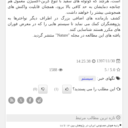
است، هرچند كه كوتوله های سفید با تنوع كربن-اكسیژن معمول هم
چنانچه دمایشان به حد كافی بالا برود، همچنان قابلیت واكنش های
همجوشی بیشتر را خواهند داشت.
كشف بازمانده های اضافی بزرگ در اطراف دیگر نواخترها به
پژوهشگران كمك می نماید تا سیستم هایی را كه در معرض فوران
های مكرر هستند شناسایی كنند.
یافته های این مطالعه در مجله "Nature" منتشر گردید.
1397/11/30
14:25:38
1588
5
/
5.0
تگهای خبر:
سیستم
این مطلب را می پسندید؟
(0)
(1)
X
تازه ترین مطالب مرتبط
رتبه هوش مصنوعی ایران در پژوهش بین ۱۲ تا ۱۸