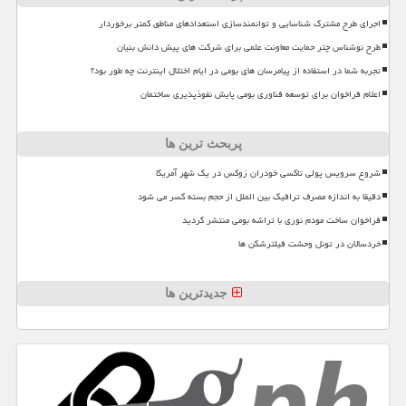
اجرای طرح مشترک شناسایی و توانمندسازی استعدادهای مناطق کمتر برخوردار
طرح نوشناس چتر حمایت معاونت علمی برای شرکت های پیش دانش بنیان
تجربه شما در استفاده از پیامرسان های بومی در ایام اختلال اینترنت چه طور بود؟
اعلام فراخوان برای توسعه فناوری بومی پایش نفوذپذیری ساختمان
پربحث ترین ها
شروع سرویس پولی تاکسی خودران زوکس در یک شهر آمریکا
دقیقا به اندازه مصرف ترافیک بین الملل از حجم بسته کسر می شود
فراخوان ساخت مودم نوری با تراشه بومی منتشر گردید
خردسالان در تونل وحشت فیلترشکن ها
جدیدترین ها